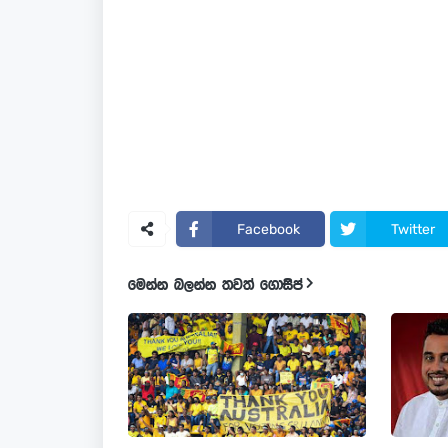
Facebook
Twitter
මෙන්න බලන්න තවත් ගොසිප්