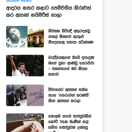
GOSSIP NEWS
ආදරය නතර කළාට පෙම්වතිය නිරුවත්
කර ඇඟේ නයිමිරිස් ගාලා
නිවසක සිටියදී අතුරදන්වූ
පාසල් ශිෂ්‍යාව ඇතුළු
තිදෙනෙකු සොයා පරික්ෂණ
වැද්දියෙකුගේ බඩේ ඉපැදුණ
මගේ පුතා ආණ්ඩු පෙරළුවා
- වසන්තගේ මව කියන
කතාව
විවාහයට අත්සන් තබන
තැන ‘තෙරුවන් සරණයි’
කියා අත්සන් කරලා
කොළඹ හතේ සාප්පුවකින්
කෝටි 16ක මැණික් ගල්
සහිත සේප්පුවක් උස්සපු