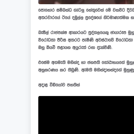
පොහොර සම්බන්ධ ගැටලු හේතුවෙන් මේ වනවිට දිවයි
අතරවාරයේ ඊයේ දඹුල්ල ප්‍රදේශයේ නිර්මාණාත්මක න
බැසිල් රාජපක්ෂ ආකාරයට පුද්ගලයෙකු ඡායාරූප
විරෝධතා පිරිස අතරට පැමිණි අවස්ථාවේ විරෝධත
ඔහු බියවී පළායන අයුරුත් රඟ දැක්විණි.
එසේම අගමැති මහින්ද හා ජනපති ගෝඨාභයගේ මුහුණ
අනුකරණය කර තිබුණි. ඇමති මහින්දානන්දගේ මුහුණු 
අදාළ වීඩියෝව පහතින්