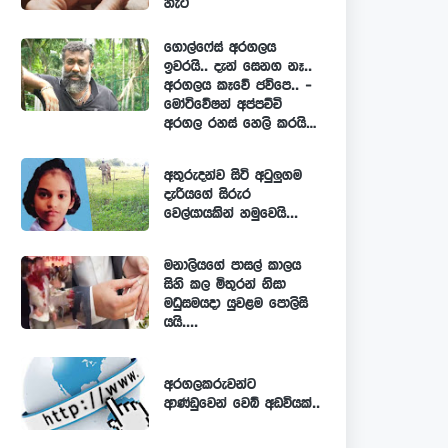
හැටි
ගොල්ෆේස් අරගලය
ඉවරයි.. දැන් සෙනග නෑ..
අරගලය කෑවේ ජවිපෙ.. -
මෝටිවේෂන් අප්පච්චි
අරගල රහස් හෙලි කරයි…
අතුරුදන්ව සිටි අටුලුගම
දැරියගේ සිරුර
වෙල්යායකින් හමුවෙයි...
මනාලියගේ පාසල් කාලය
සිහි කල මිතුරන් නිසා
මධුසමයදා යුවළම පොලිසි
යයි....
අරගලකරුවන්ට
ආණ්ඩුවෙන් වෙබ් අඩවියක්..