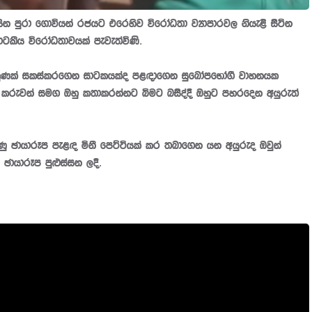
න පුරා ගොවියන් රජයට එරෙහිව විරෝධතා ව්‍යාපාරවල නියැළි සිටින
ාටකීය විරෝධතාවයක් පැවැත්විණි.
 මුහුණක් සකස්කරගෙන සාටකයක්ද පළඳාගෙන සුඛෝපභෝගී වාහනයක
ා කරුවන් සමග ඔහු කතාකරන්නට බිමට බසිද්දී ඔහුට පහරදෙන අයුරුත්
ු ඡායාරූප පැළඳ මිනී පෙට්ටියක් කර තබාගෙන යන අයුරුද ඔවුන්
ඡායාරූප පුළුස්සන ලදි.