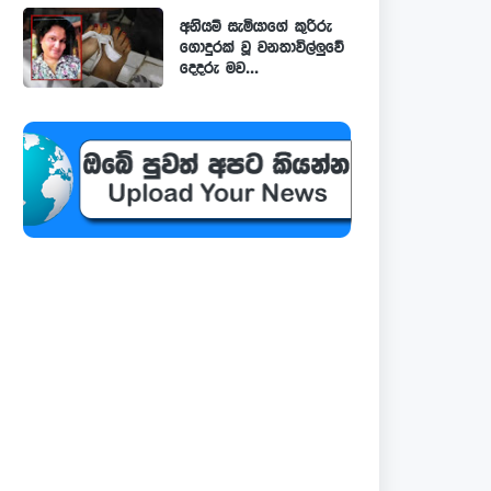
අනියම් සැමියාගේ කුරිරු
ගොදුරක් වූ වනතාවිල්ලුවේ
දෙදරු මව...