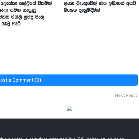
ලොක්කා කල්ලියේ වත්මන්
ලංකා බැංකුවෙන් ණය ලබාගත් අයට
ල්ලා සමග හැපුණු
විශේෂ දැනුම්දීමක්
්ත මන්ත්‍රී සුමදු පිංතු
ැවූ හැටි
ost a Comment (0)
Next Post