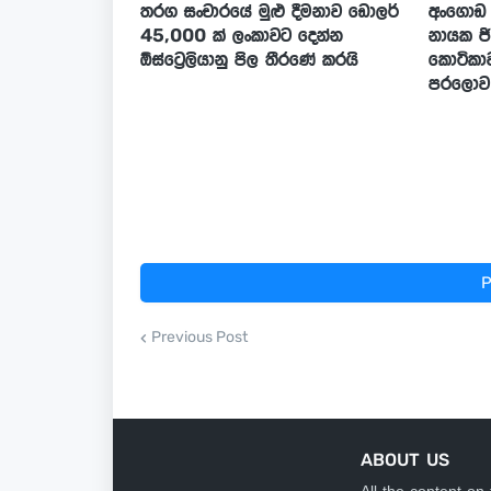
තරග සංචාරයේ මුළු දීමනාව ඩොලර්
අංගොඩ 
45,000 ක් ලංකාවට දෙන්න
නායක ජි
ඕස්ට්‍රෙලියානු පිල තීරණේ කරයි
කොටිකාවත
පරලොව ය
P
Previous Post
ABOUT US