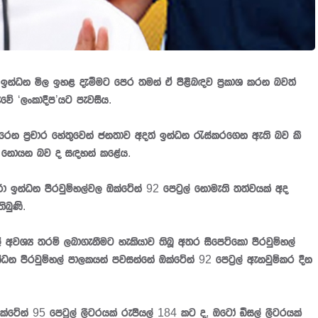
 ඉන්ධන මිල ඉහළ දැමීමට පෙර තමන් ඒ පිළිබඳව ප්‍රකාශ කරන බවත්
වේ ‘ලංකාදීප’යට පැවසීය.
ෙරෙන ප්‍රචාර හේතුවෙන් ජනතාව අදත් ඉන්ධන රැස්කරගෙන ඇති බව කී
ළ නොයන බව ද සඳහන් කළේය.
රා ඉන්ධන පිරවුම්හල්වල ඔක්ටේන් 92 පෙට්‍රල් නොමැති තත්වයක් අද
ිබුණි.
‍රල් අවශ්‍ය තරම් ලබාගැනීමට හැකියාව තිබූ අතර සිපෙට්කො පිරවුම්හල්
්ධන පිරවුම්හල් පාලකයන් පවසන්නේ ඔක්ටේන් 92 පෙට්‍රල් ඇනවුම්කර දින
ඔක්ටේන් 95 පෙට්‍රල් ලීටරයක් රුපියල් 184 කට ද, ඔටෝ ඩීසල් ලීටරයක්