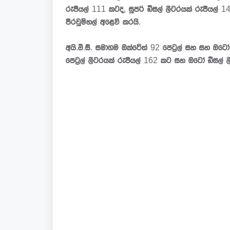
රුපියල් 111 කටද, සුපර් ඩීසල් ලීටරයක් රුපියල් 
පිරවුම්හල් අළෙවි කරයි.
අයි.ඕ.සී. සමාගම ඔක්ටේන් 92 පෙට්‍රල් සහ සහ ඔටෝ
පෙට්‍රල් ලීටරයක් රුපියල් 162 කට සහ ඔටෝ ඩීසල් 