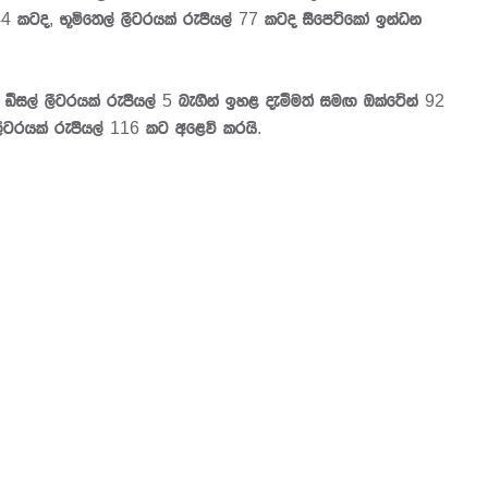
144 කටද, භූමිතෙල් ලීටරයක් රුපියල් 77 කටද සිපෙට්කෝ ඉන්ධන
 ඩීසල් ලීටරයක් රුපියල් 5 බැගින් ඉහළ දැමීමත් සමඟ ඔක්ටේන් 92
ලීටරයක් රුපියල් 116 කට අළෙවි කරයි.