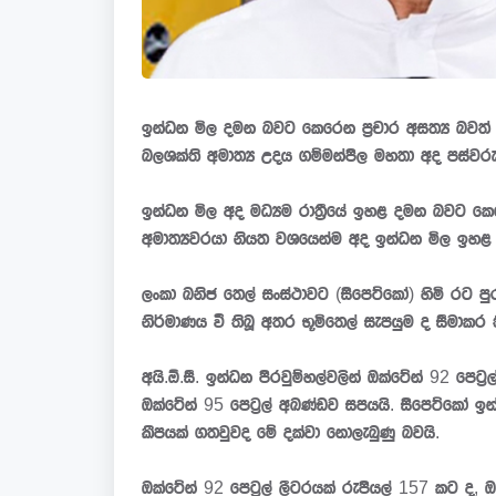
ඉන්ධන මිල දමන බවට කෙරෙන ප්‍රචාර අසත්‍ය බවත්
බලශක්ති අමාත්‍ය උදය ගම්මන්පිල මහතා අද පස්වරු
ඉන්ධන මිල අද මධ්‍යම රාත්‍රීයේ ඉහළ දමන බවට ක
අමාත්‍යවරයා නියත වශයෙන්ම අද ඉන්ධන මිල ඉහ
ලංකා ඛනිජ තෙල් සංස්ථාවට (සිපෙට්කෝ) හිමි රට පු
නිර්මාණය වී තිබූ අතර භූමිතෙල් සැපයුම ද සීමාකර ත
අයි.ඕ.සී. ඉන්ධන පිරවුම්හල්වලින් ඔක්ටේන් 92 පෙට්
ඔක්ටේන් 95 පෙට්‍රල් අඛණ්ඩව සපයයි. සිපෙට්කෝ ඉන
කීපයක් ගතවුවද මේ දක්වා නොලැබුණු බවයි.
ඔක්ටේන් 92 පෙට්‍රල් ලීටරයක් රුපියල් 157 කට ද, 