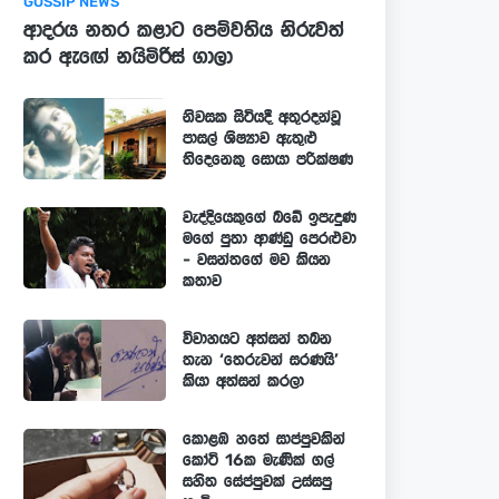
GOSSIP NEWS
ආදරය නතර කළාට පෙම්වතිය නිරුවත්
කර ඇඟේ නයිමිරිස් ගාලා
නිවසක සිටියදී අතුරදන්වූ
පාසල් ශිෂ්‍යාව ඇතුළු
තිදෙනෙකු සොයා පරික්ෂණ
වැද්දියෙකුගේ බඩේ ඉපැදුණ
මගේ පුතා ආණ්ඩු පෙරළුවා
- වසන්තගේ මව කියන
කතාව
විවාහයට අත්සන් තබන
තැන ‘තෙරුවන් සරණයි’
කියා අත්සන් කරලා
කොළඹ හතේ සාප්පුවකින්
කෝටි 16ක මැණික් ගල්
සහිත සේප්පුවක් උස්සපු