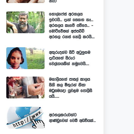
හැටි
ගොල්ෆේස් අරගලය
ඉවරයි.. දැන් සෙනග නෑ..
අරගලය කෑවේ ජවිපෙ.. -
මෝටිවේෂන් අප්පච්චි
අරගල රහස් හෙලි කරයි…
අතුරුදන්ව සිටි අටුලුගම
දැරියගේ සිරුර
වෙල්යායකින් හමුවෙයි...
මනාලියගේ පාසල් කාලය
සිහි කල මිතුරන් නිසා
මධුසමයදා යුවළම පොලිසි
යයි....
අරගලකරුවන්ට
ආණ්ඩුවෙන් වෙබ් අඩවියක්..