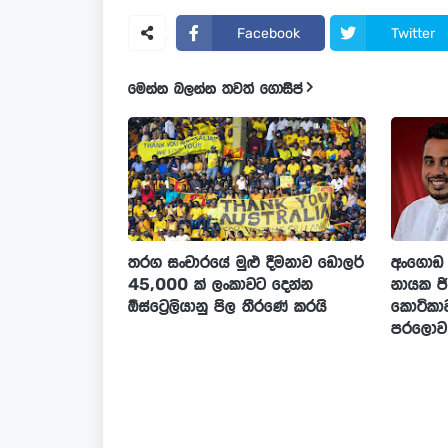
Facebook
Twitter
මෙන්න බලන්න තවත් ගොසිප්
තරග සංචාරයේ මුළු දීමනාව ඩොලර්
අංගොඩ 
45,000 ක් ලංකාවට දෙන්න
නායක ජි
ඕස්ට්‍රෙලියානු පිල තීරණේ කරයි
කොටිකාවත
පරලොව ය