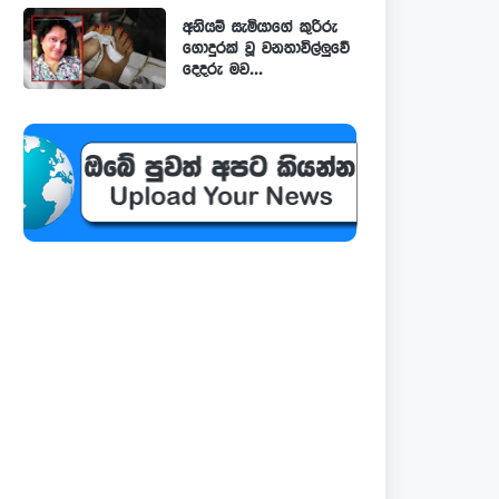
අනියම් සැමියාගේ කුරිරු
ගොදුරක් වූ වනතාවිල්ලුවේ
දෙදරු මව...