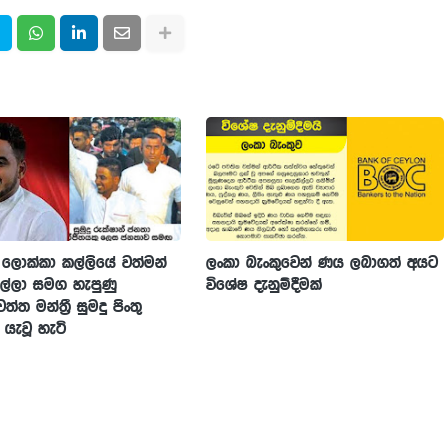
ලොක්කා කල්ලියේ වත්මන්
ලංකා බැංකුවෙන් ණය ලබාගත් අයට
ල්ලා සමග හැපුණු
විශේෂ දැනුම්දීමක්
්ත මන්ත්‍රී සුමදු පිංතු
ැවූ හැටි