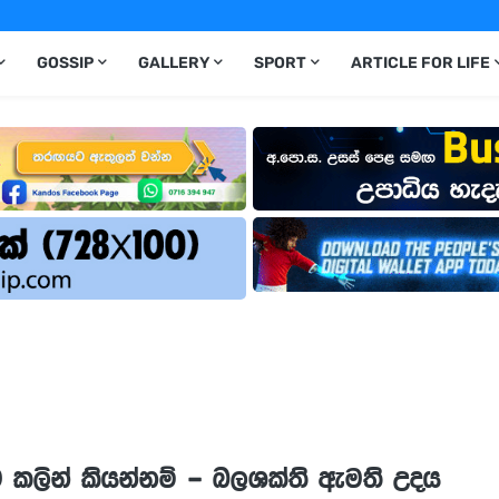
GOSSIP
GALLERY
SPORT
ARTICLE FOR LIFE
 කලින් කියන්නම් – බලශක්ති ඇමති උදය