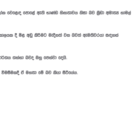
ෝක වෙළෙඳ පොළේ ඇති භාණ්ඩ හිඟතාවය නිසා බව ක්‍රීඩා අමාත්‍ය නාමල්
ි කාලයක දී මිළ අඩු කිරීමට මැදිහත් වන බවත් ඇමතිවරයා සඳහන්
මාර්ගය ගන්නා බවද ඔහු පෙන්වා දෙයි.
ළ විමසීමකදී ඒ මහතා මේ බව කියා සිටියේය.