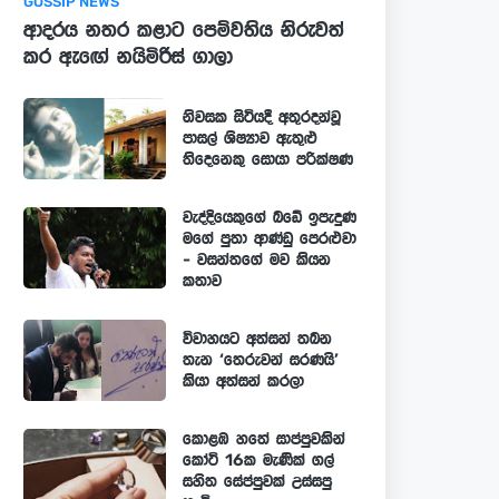
GOSSIP NEWS
ආදරය නතර කළාට පෙම්වතිය නිරුවත්
කර ඇඟේ නයිමිරිස් ගාලා
නිවසක සිටියදී අතුරදන්වූ
පාසල් ශිෂ්‍යාව ඇතුළු
තිදෙනෙකු සොයා පරික්ෂණ
වැද්දියෙකුගේ බඩේ ඉපැදුණ
මගේ පුතා ආණ්ඩු පෙරළුවා
- වසන්තගේ මව කියන
කතාව
විවාහයට අත්සන් තබන
තැන ‘තෙරුවන් සරණයි’
කියා අත්සන් කරලා
කොළඹ හතේ සාප්පුවකින්
කෝටි 16ක මැණික් ගල්
සහිත සේප්පුවක් උස්සපු