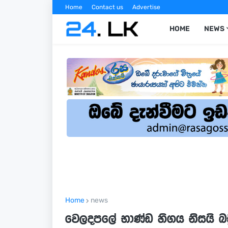
Home
Contact us
Advertise
HOME
NEWS
Home
news
වෙලදපලේ භාණ්ඩ හිගය නිසයි බඩු