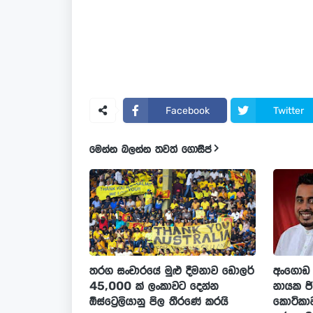
Facebook
Twitter
මෙන්න බලන්න තවත් ගොසිප්
තරග සංචාරයේ මුළු දීමනාව ඩොලර්
අංගොඩ 
45,000 ක් ලංකාවට දෙන්න
නායක ජි
ඕස්ට්‍රෙලියානු පිල තීරණේ කරයි
කොටිකාවත