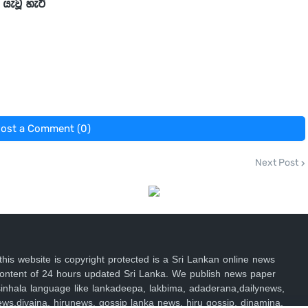
ැවූ හැටි
ost a Comment (0)
Next Post
 this website is copyright protected is a Sri Lankan online news
 content of 24 hours updated Sri Lanka. We publish news paper
n sinhala language like lankadeepa, lakbima, adaderana,dailynews,
ews,divaina, hirunews, gossip lanka news, hiru gossip, dinamina,