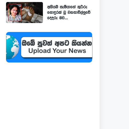
අනියම් සැමියාගේ කුරිරු
ගොදුරක් වූ වනතාවිල්ලුවේ
දෙදරු මව...