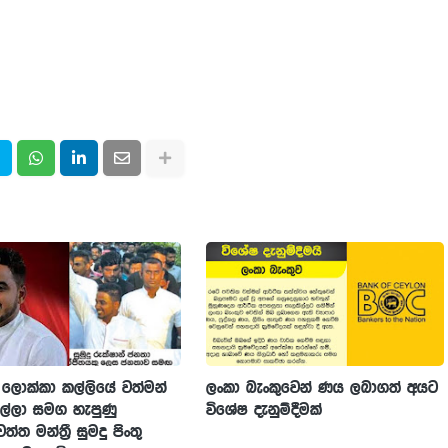
ලොක්කා කල්ලියේ වත්මන්
ලංකා බැංකුවෙන් ණය ලබාගත් අයට
ල්ලා සමග හැපුණු
විශේෂ දැනුම්දීමක්
්ත මන්ත්‍රී සුමදු පිංතු