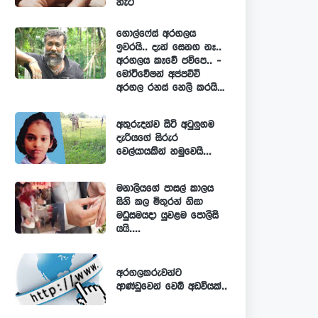
හැටි
ගොල්ෆේස් අරගලය
ඉවරයි.. දැන් සෙනග නෑ..
අරගලය කෑවේ ජවිපෙ.. -
මෝටිවේෂන් අප්පච්චි
අරගල රහස් හෙලි කරයි…
අතුරුදන්ව සිටි අටුලුගම
දැරියගේ සිරුර
වෙල්යායකින් හමුවෙයි...
මනාලියගේ පාසල් කාලය
සිහි කල මිතුරන් නිසා
මධුසමයදා යුවළම පොලිසි
යයි....
අරගලකරුවන්ට
ආණ්ඩුවෙන් වෙබ් අඩවියක්..