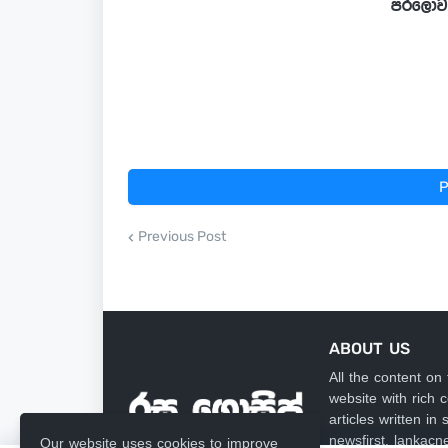
පරලොව ය
P
Previous Post
ABOUT US
All the content on
website with rich
articles written i
newsfirst, lankacn
Our website uses cookies to improve