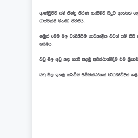
ආණ්ඩුවට යම් තීන්දු තීරණ ගැනීමට සිදුව ඇත්තේ ල
රාජපක්ෂ මහතා පවසයි.
නමුත් මෙම මිල වැඩිකිරීම තාවකාලික බවත් යම් කිස
කළේය.
බඩු මිල අඩු කළ හැකි පළමු අවස්ථාවේදීම එම ක්‍රියා
බඩු මිල ඉහළ නැංවීම සම්බන්ධයෙන් මාධ්‍යවේදීන් ක