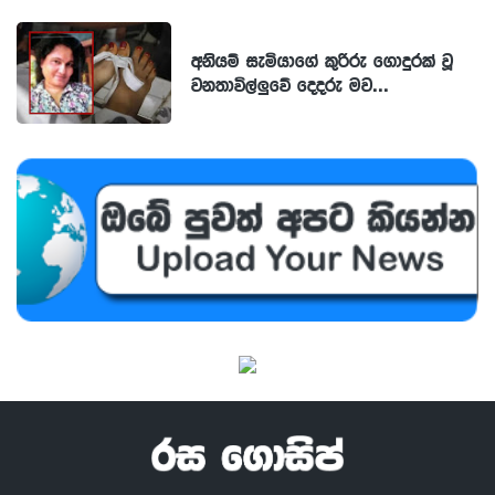
අනියම් සැමියාගේ කුරිරු ගොදුරක් වූ
වනතාවිල්ලුවේ දෙදරු මව...