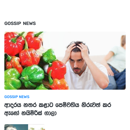
GOSSIP NEWS
GOSSIP NEWS
ආදරය නතර කළාට පෙම්වතිය නිරුවත් කර
ඇඟේ නයිමිරිස් ගාලා