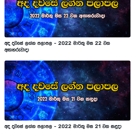
අද දවසේ ලග්න පලාපල - 2022 මාර්තු මස 22 වන
අඟහරුවාදා
අද දවසේ ලග්න පලාපල - 2022 මාර්තු මස 21 වන සඳුදා