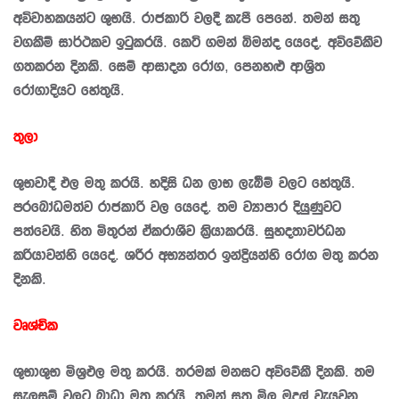
අවිවාහකයන්ට ශුභයි. රාජකාරි වලදී කැපී පෙනේ. තමන් සතු
වගකීම් සාර්ථකව ඉටුකරයි. කෙටි ගමන් බිමන්ද යෙදේ. අවිවේකීව
ගතකරන දිනකි. සෙම් ආසාදන රෝග, පෙනහළු ආශ‍්‍රිත
රෝගාදියට හේතුයි.
තුලා
ශුභවාදී ඵල මතු කරයි. හදිසි ධන ලාභ ලැබීම් වලට හේතුයි.
ප‍්‍රබෝධමත්ව රාජකාරි වල යෙදේ. තම ව්‍යාපාර දියුණුවට
පත්වෙයි. හිත මිතුරන් ඒකරාශීව කි‍්‍රයාකරයි. සුහදතාවර්ධන
ක‍්‍රියාවන්හි යෙදේ. ශරීර අභ්‍යන්තර ඉන්ද්‍රියන්හි රෝග මතු කරන
දිනකි.
වෘශ්චික
ශුභාශුභ මිශ‍්‍රඵල මතු කරයි. තරමක් මනසට අවිවේකී දිනකි. තම
සැලසුම් වලට බාධා මතු කරයි. තමන් සතු මිල මුදල් වැයවන