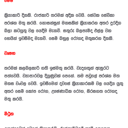
මේෂ
කි‍්‍රයාකාරි දිනකි. රාජකාරි තරමක් අදික වෙයි. සේවක සේවිකා
ප‍්‍රශ්න මතු කරයි. නොසන්සුන් මනසකින් කි‍්‍රයාකරන අතර දුරදිග
බලා කටයුතු වල යෙදීම මැනවි. සතුරු බලපෑම්ද එල්ල වන
හෙයින් ඉවසීමද මැනවි. සෙම් බහුල රෝගද මතුකරන දිනකි.
වෘෂභ
තරමක් කලබලකාරි ගති ඉස්මතු කරයි. වැදගතුන් ඇසුරට
පත්වෙයි. ව්‍යාපාරවල දියුණුවක් පෙනේ. තම පවුලේ ප‍්‍රශ්න මත
මනස වංචල වෙයි. ඉවසීමෙන් දවසේ කි‍්‍රයාකාරකම් වල යෙදිය යුතු
අතර සෙම් කෝප රෝග, ඌෂ්ණාධික රෝග, සිරසගත රෝගද
මතු කරයි.
මිථුන