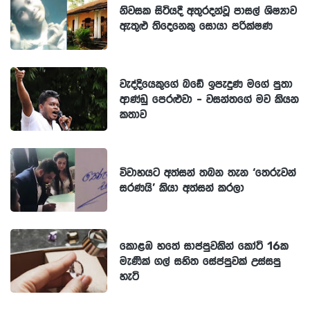
නිවසක සිටියදී අතුරදන්වූ පාසල් ශිෂ්‍යාව
ඇතුළු තිදෙනෙකු සොයා පරික්ෂණ
වැද්දියෙකුගේ බඩේ ඉපැදුණ මගේ පුතා
ආණ්ඩු පෙරළුවා - වසන්තගේ මව කියන
කතාව
විවාහයට අත්සන් තබන තැන ‘තෙරුවන්
සරණයි’ කියා අත්සන් කරලා
කොළඹ හතේ සාප්පුවකින් කෝටි 16ක
මැණික් ගල් සහිත සේප්පුවක් උස්සපු
හැටි