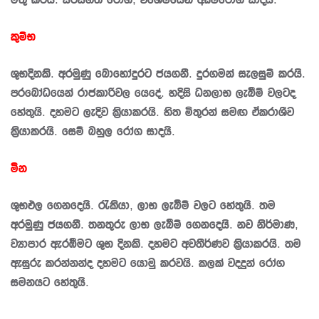
කුම්භ
ශුභදිනකි. අරමුණු බොහෝදුරට ජයගනී. දුරගමන් සැලසුම් කරයි.
ප‍්‍රබෝධයෙන් රාජකාරිවල යෙදේ. හදිසි ධනලාභ ලැබීම් වලටද
හේතුයි. දහමට ලැදිව කි‍්‍රයාකරයි. හිත මිතුරන් සමඟ ඒකරාශීව
කි‍්‍රයාකරයි. සෙම් බහුල රෝග සාදයි.
මීන
ශුභඵල ගෙනදෙයි. රැකියා, ලාභ ලැබීම් වලට හේතුයි. තම
අරමුණු ජයගනී. තනතුරු ලාභ ලැබීම් ගෙනදෙයි. නව නිර්මාණ,
ව්‍යාපාර ඇරඹීමට ශුභ දිනකි. දහමට අවතීර්ණව කි‍්‍රයාකරයි. තම
ඇසුරු කරන්නන්ද දහමට යොමු කරවයි. කලක් වදදුන් රෝග
සමනයට හේතුයි.