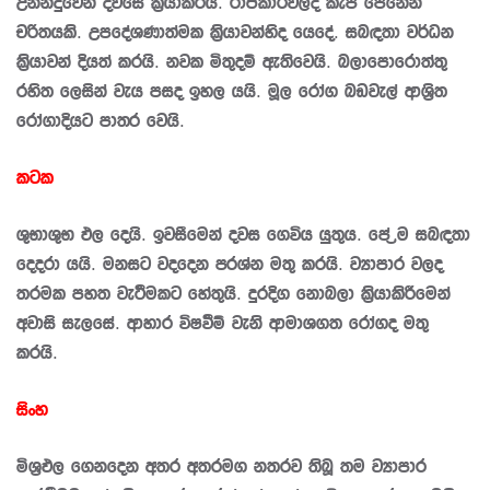
උනන්දුවෙන් දවසේ කි‍්‍රයාකරයි. රාජකාරිවලදී කැපී පෙනෙන
චරිතයකි. උපදේශණාත්මක කි‍්‍රයාවන්හිද යෙදේ. සබඳතා වර්ධන
කි‍්‍රයාවන් දියත් කරයි. නවක මිතුදම් ඇතිවෙයි. බලාපොරොත්තු
රහිත ලෙසින් වැය පසද ඉහල යයි. මූල රෝග බඩවැල් ආශ‍්‍රිත
රෝගාදියට පාත‍්‍ර වෙයි.
කටක
ශුභාශුභ ඵල දෙයි. ඉවසීමෙන් දවස ගෙවිය යුතුය. පේ‍්‍රම සබඳතා
දෙදරා යයි. මනසට වදදෙන ප‍්‍රශ්න මතු කරයි. ව්‍යාපාර වලද
තරමක පහත වැටීමකට හේතුයි. දුරදිග නොබලා කි‍්‍රයාකිරීමෙන්
අවාසි සැලසේ. ආහාර විෂවීම් වැනි ආමාශගත රෝගද මතු
කරයි.
සිංහ
මිශ‍්‍රඵල ගෙනදෙන අතර අතරමග නතරව තිබූ තම ව්‍යාපාර