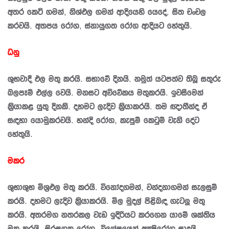
අතර කෙටි ගමන්, නිශ්ඵල ගමන් ආදියෙහි යෙදේ. සිත චංචල
කරවයි. අතපය රෝග, ස්නායුගත රෝග ආදියට හේතුයි.
ධනු
ශුභවාදී ඵල මතු කරයි. සභාවේ දිනයි. නමුත් යටපත්ව තිබූ සතුරු
බලපෑම් එල්ල වෙයි. මනසට අවිවේකය මතුකරයි. ඉවසීමෙන්
කි‍්‍රයාකළ යුතු දිනකි. දහමට ලැදිව කි‍්‍රයාකරයි. තම ඥාතීන්ද ඒ
සඳහා යොමුකරවයි. හන්දි රෝග, කැපුම් කෙටුම් වැනි දේට
හේතුයි.
මකර
ශුභාශුභ මිශ‍්‍රඵල මතු කරයි. විනෝදගමන්, වන්දනාගමන් සැලසුම්
කරයි. දහමට ලැදිව කි‍්‍රයාකරයි. මිල මුදල් පිළිබඳ ගැටලූ මතු
කරයි. අතරමග නතරකල වැඩ ඉදිරියට කරගෙන යාමේ ශක්තිය
මතු කරයි. සිරසගත රෝග, විශේෂයෙන් අක්‍ෂිරෝග සාදයි.