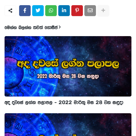
මෙන්න බලන්න තවත් ගොසිප්
අද දවසේ ලග්න පලාපල - 2022 මාර්තු මස 28 වන සඳුදා