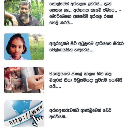
ගොල්ෆේස් අරගලය ඉවරයි.. දැන්
සෙනග නෑ.. අරගලය කෑවේ ජවිපෙ.. -
මෝටිවේෂන් අප්පච්චි අරගල රහස්
හෙලි කරයි…
අතුරුදන්ව සිටි අටුලුගම දැරියගේ සිරුර
වෙල්යායකින් හමුවෙයි...
මනාලියගේ පාසල් කාලය සිහි කල
මිතුරන් නිසා මධුසමයදා යුවළම පොලිසි
යයි....
අරගලකරුවන්ට ආණ්ඩුවෙන් වෙබ්
අඩවියක්..