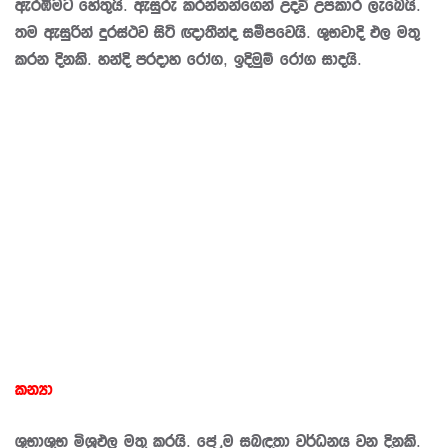
ඇරඹීමට හේතුයි. ඇසුරු කරන්නන්ගෙන් උදව් උපකාර ලැබෙයි.
තම ඇසුරින් දුරස්ථව සිටි ඥාතීන්ද සමීපවෙයි. ශුභවාදි ඵල මතු
කරන දිනකි. හන්දි ප‍්‍රදාහ රෝග, ඉදිමුම් රෝග සාදයි.
කන්‍යා
ශුභාශුභ මිශ‍්‍රඵල මතු කරයි. පේ‍්‍රම සබඳතා වර්ධනය වන දිනකි.