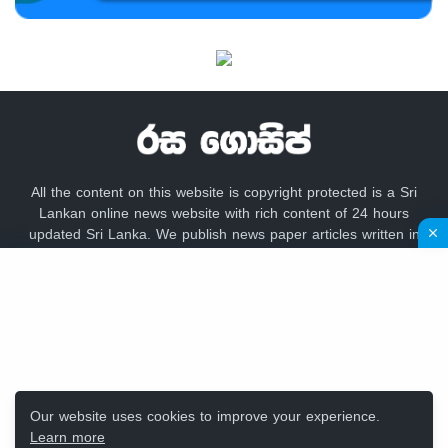
All the content on this website is copyright protected is a Sri
Lankan online news website with rich content of 24 hours
updated Sri Lanka. We publish news paper articles written in
sinhala language like lankadeepa, lakbima,
adaderana,dailynews, newsfirst, lankacnews,divaina, hirunews,
gossip lanka news, hiru gossip, dinamina, sundayleader,
dailymirror,Mawbima,Aruna.
Our website uses cookies to improve your experience.
Learn more