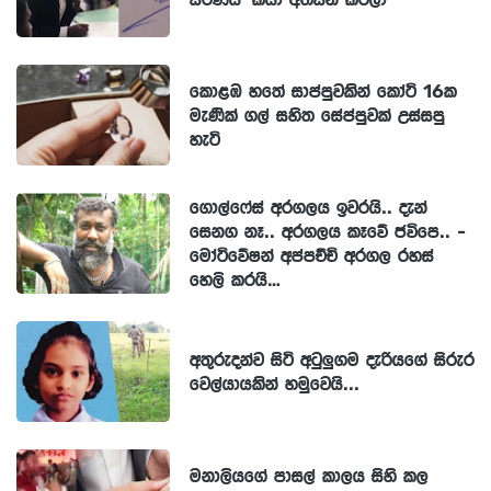
කොළඹ හතේ සාප්පුවකින් කෝටි 16ක
මැණික් ගල් සහිත සේප්පුවක් උස්සපු
හැටි
ගොල්ෆේස් අරගලය ඉවරයි.. දැන්
සෙනග නෑ.. අරගලය කෑවේ ජවිපෙ.. -
මෝටිවේෂන් අප්පච්චි අරගල රහස්
හෙලි කරයි…
අතුරුදන්ව සිටි අටුලුගම දැරියගේ සිරුර
වෙල්යායකින් හමුවෙයි...
මනාලියගේ පාසල් කාලය සිහි කල