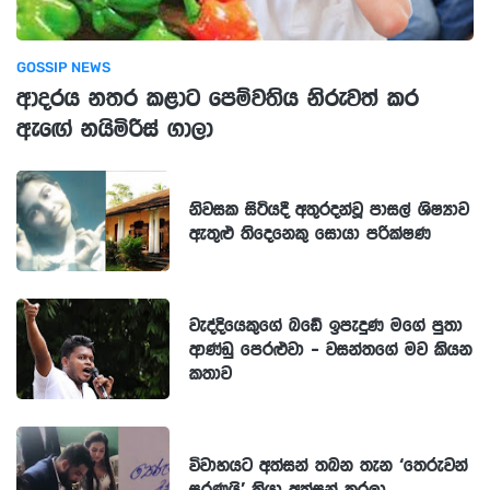
GOSSIP NEWS
ආදරය නතර කළාට පෙම්වතිය නිරුවත් කර
ඇඟේ නයිමිරිස් ගාලා
නිවසක සිටියදී අතුරදන්වූ පාසල් ශිෂ්‍යාව
ඇතුළු තිදෙනෙකු සොයා පරික්ෂණ
වැද්දියෙකුගේ බඩේ ඉපැදුණ මගේ පුතා
ආණ්ඩු පෙරළුවා - වසන්තගේ මව කියන
කතාව
විවාහයට අත්සන් තබන තැන ‘තෙරුවන්
සරණයි’ කියා අත්සන් කරලා