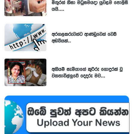
මිතුරන් නිසා මධුසමයදා යුවළම පොලිසි
යයි....
අරගලකරුවන්ට ආණ්ඩුවෙන් වෙබ්
අඩවියක්..
අනියම් සැමියාගේ කුරිරු ගොදුරක් වූ
වනතාවිල්ලුවේ දෙදරු මව...