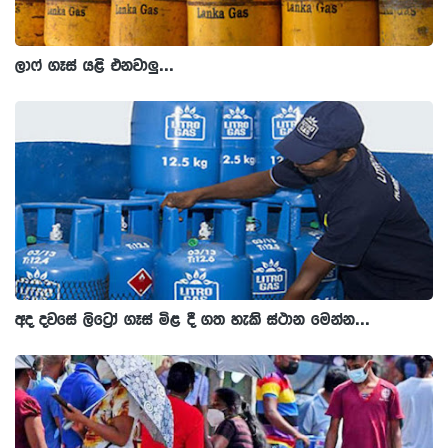
ලාෆ් ගෑස් යළි එනවාලු...
අද දවසේ ලිට්‍රෝ ගෑස් මිළ දී ගත හැකි ස්ථාන මෙන්න...