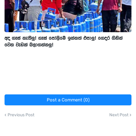
අද ගෑස් නැතිලු! ගෑස් පෝලිමේ ඉන්නත් එපාලු! ගෙදර ගිහින්
වෙන වැඩක් බලාගන්නලු!
Post a Comment (0)
Previous Post
Next Post