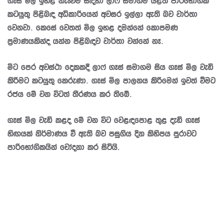
ගෑස් මිල ඉහළ නැංවිම සඳහා ලාෆ් සමාගම යළිත් පාරිභෝගික
කටයුතු පිළිබඳ අධිකාරියෙන් අවසර ඉල්ලා ඇති බව වාර්තා
වෙනවා. කෙසේ වෙතත් මිල ඉහළ දමන්නේ කොපමණ
ප්‍රමාණයකින්ද යන්න පිළිබඳව වාර්තා වන්නේ නෑ.
මිට පෙර අවස්ථා දෙකකදී ලාෆ් ගෑස් සමාගම සිය ගෑස් මිල වැඩි
කිරීමට කටයුතු කෙරුණා. ගෑස් මිල පාලනය කිරීමෙන් ඉවත් වීමට
රජය මේ වන විටත් තීරණය කර තිබේ.
ගෑස් මිල වැඩි කළද මේ වන විට වෙළඳපොළ තුළ දැඩි ගෑස්
හිඟයක් නිර්මාණය වී ඇති බව පසුගිය දින කිහිපය පුරාවට
පාරිභෝගිකයින් චෝදනා කර සිටියි.