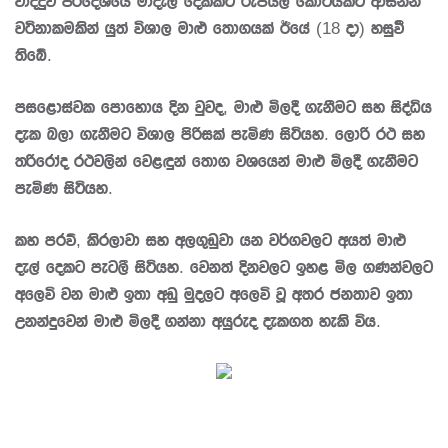
වාද්දුව ප‍්‍රදේශයේ මාදැල් දෙකකට රුපියල් කෝටියකට ආසන්න
වටිනාකමකින් යුත් විශාල මාළු තොගයක් ඊයේ (18 දා) හසුවී
තිබේ.
පසළොස්වක පොහොය දින වුවද, මාළු මිලදී ගැනීමට සහ සිද්ධිය
දැක බලා ගැනීමට විශාල පිරිසක් පැමිණ සිටියහ. ලොරි රථ සහ
ත‍්‍රිරෝද රථවලින් වෙළඳුන් තොග වශයෙන් මාළු මිලදී ගැනීමට
පැමිණ සිටියහ.
කහ පරව්, කිරලාවා සහ අලගුඩුවා යන වර්ගවලට අයත් මාළු
දැල් දෙකට පැටලී සිටියහ. වෙනත් දිනවලට ඉහළ මිල ගණන්වලට
අලෙවි වන මාළු ඉතා අඩු මුදලට අලෙවි වූ අතර ජනතාව ඉතා
උනන්දුවෙන් මාළු මිලදී ගන්නා අයුරුද දැකගත හැකි විය.