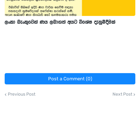
ලංකා බැංකුවෙන් ණය ලබාගත් අයට විශේෂ දැනුම්දීමක්
Post a Comment (0)
Previous Post
Next Post