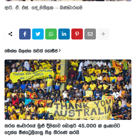
ආර්. ඒ. එස්. පේ‍්‍රමතිලක – බණ්ඩාරගම
මෙන්න බලන්න තවත් ගොසිප්
තරග සංචාරයේ මුළු දීමනාව ඩොලර් 45,000 ක් ලංකාවට
දෙන්න ඕස්ට්‍රෙලියානු පිල තීරණේ කරයි