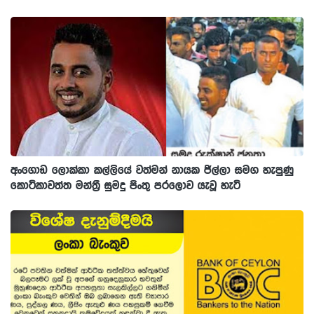
අංගොඩ ලොක්කා කල්ලියේ වත්මන් නායක ජිල්ලා සමග හැපුණු
කොටිකාවත්ත මන්ත්‍රී සුමදු පිංතු පරලොව යැවූ හැටි