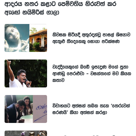
ආදරය නතර කළාට පෙම්වතිය නිරුවත් කර
ඇඟේ නයිමිරිස් ගාලා
නිවසක සිටියදී අතුරදන්වූ පාසල් ශිෂ්‍යාව
ඇතුළු තිදෙනෙකු සොයා පරික්ෂණ
වැද්දියෙකුගේ බඩේ ඉපැදුණ මගේ පුතා
ආණ්ඩු පෙරළුවා - වසන්තගේ මව කියන
කතාව
විවාහයට අත්සන් තබන තැන ‘තෙරුවන්
සරණයි’ කියා අත්සන් කරලා