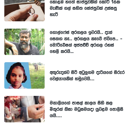
කොළඹ හතේ සාප්පුවකින් කෝටි 16ක
මැණික් ගල් සහිත සේප්පුවක් උස්සපු
හැටි
ගොල්ෆේස් අරගලය ඉවරයි.. දැන්
සෙනග නෑ.. අරගලය කෑවේ ජවිපෙ.. -
මෝටිවේෂන් අප්පච්චි අරගල රහස්
හෙලි කරයි…
අතුරුදන්ව සිටි අටුලුගම දැරියගේ සිරුර
වෙල්යායකින් හමුවෙයි...
මනාලියගේ පාසල් කාලය සිහි කල
මිතුරන් නිසා මධුසමයදා යුවළම පොලිසි
යයි....