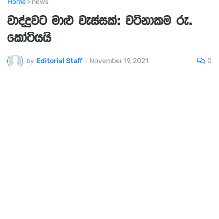
Home
news
වාද්දුවට මාළු වැස්සක්: වටිනාකම රු.
කෝටියයි
0
by
Editorial Staff
-
November 19, 2021