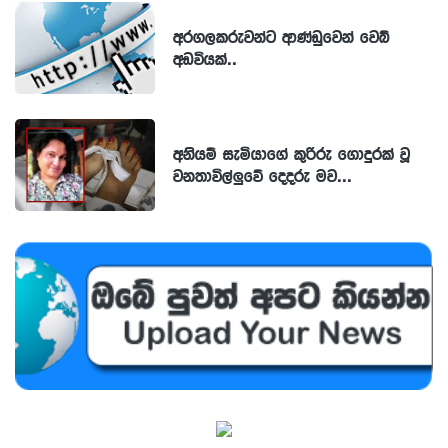
අරගලකරුවන්ට ආණ්ඩුවෙන් වෙබ්
අඩවියක්..
අනියම් සැමියාගේ කුරිරු ගොදුරක් වූ
වනතාවිල්ලුවේ දෙදරු මව...