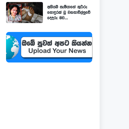
අනියම් සැමියාගේ කුරිරු
ගොදුරක් වූ වනතාවිල්ලුවේ
දෙදරු මව...