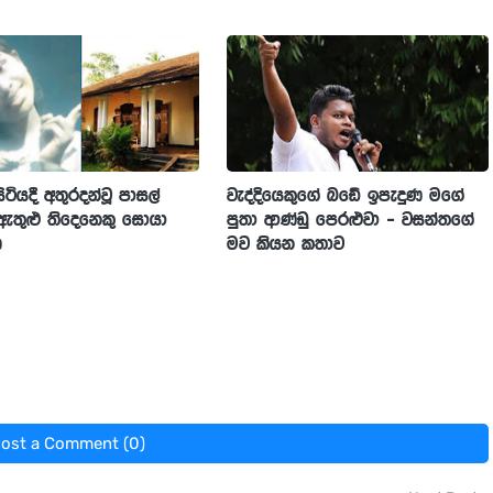
ටියදී අතුරදන්වූ පාසල්
වැද්දියෙකුගේ බඩේ ඉපැදුණ මගේ
ව ඇතුළු තිදෙනෙකු සොයා
පුතා ආණ්ඩු පෙරළුවා - වසන්තගේ
ණ
මව කියන කතාව
ost a Comment (0)