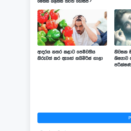
මෙන්න බලන්න තවත් ගොසිප්
ආදරය නතර කළාට පෙම්වතිය
නිවසක සි
නිරුවත් කර ඇඟේ නයිමිරිස් ගාලා
ශිෂ්‍යා
පරික්ෂ
P