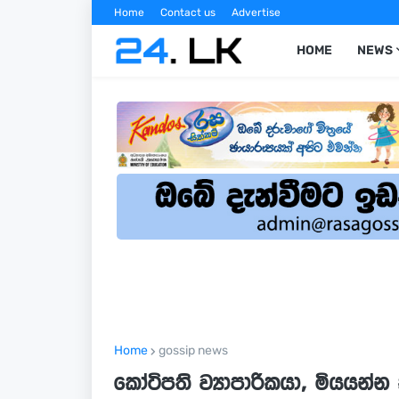
Home
Contact us
Advertise
HOME
NEWS
Home
gossip news
කෝටිපති ව්‍යාපාරිකයා, මියයන