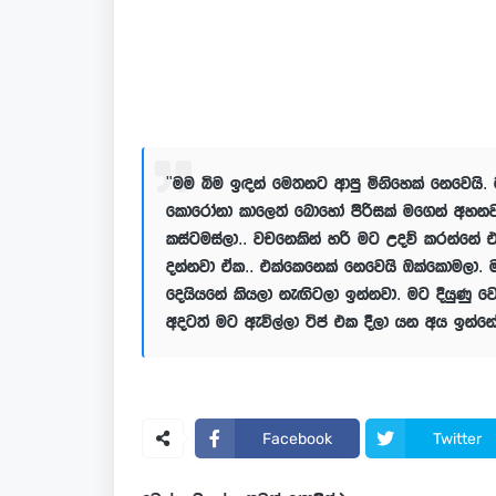
"මම බිම ඉඳන් මෙතනට ආපු මිනිහෙක් නෙවෙයි.
කොරෝනා කාලෙත් බොහෝ පිරිසක් මගෙන් අහනවා අ
කස්ටමස්ලා.. වචනෙකින් හරි මට උදව් කරන්නේ එ
දන්නවා ඒක.. එක්කෙනෙක් නෙවෙයි ඔක්කොමලා.
දෙයියනේ කියලා නැඟිටලා ඉන්නවා. මට දියුණු වෙන
අදටත් මට ඇවිල්ලා ටිප් එක දීලා යන අය ඉන්නේ.
Facebook
Twitter