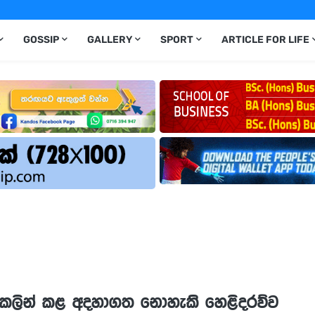
GOSSIP
GALLERY
SPORT
ARTICLE FOR LIFE
්න කලින් කළ අදහාගත නොහැකි හෙළිදරව්ව