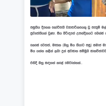
පසුගිය දිනෙක කෝටිපති ව්‍යාපාරිකයෙකු වූ පැතුම්
ප්‍රවෘත්තියක් වුණා. සිය බිරිඳගේ උපන්දිනයට බෙන්ස් 
කෙසේ වෙතත්, මෑතක (ඔහු මිය ගියාට පසු) සමාජ මාධ
මිය යන්න කළින් ලබා දුන් අවසාන සම්මුඛ සාකච්ඡාවයි
එහිදී ඔහු සඳහන් කළේ මෙවැන්නක්..