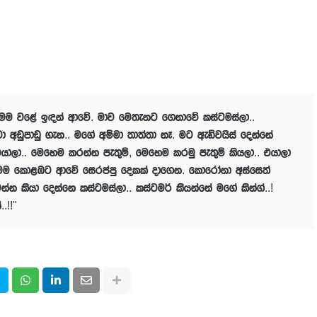
 මම වළේ ඉඳන් ආවේ. මාව මෙතැනට ගෙනාවේ කස්ටමස්ලා..
ඩුපාඩු ගැන.. මගේ අම්මා තාත්තා නෑ. මට ඇඩ්වයිස් දෙන්නේ
යාලා.. මෙහෙම කරන්න පැතුම්, මෙහෙම කරමු පැතුම් කියලා.. එයාලා
 මම කොළඹට ආවේ සෙරප්පු දෙකක් දාගෙන. කොරෝනා අස්සෙත්
්න කියා දෙන්නෙ කස්ටමස්ලා.. කස්ටමර් කියන්නේ මගේ කින්ග්..!
.!!"