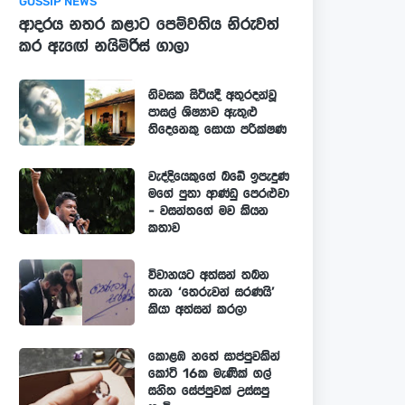
GOSSIP NEWS
ආදරය නතර කළාට පෙම්වතිය නිරුවත්
කර ඇඟේ නයිමිරිස් ගාලා
නිවසක සිටියදී අතුරදන්වූ
පාසල් ශිෂ්‍යාව ඇතුළු
තිදෙනෙකු සොයා පරික්ෂණ
වැද්දියෙකුගේ බඩේ ඉපැදුණ
මගේ පුතා ආණ්ඩු පෙරළුවා
- වසන්තගේ මව කියන
කතාව
විවාහයට අත්සන් තබන
තැන ‘තෙරුවන් සරණයි’
කියා අත්සන් කරලා
කොළඹ හතේ සාප්පුවකින්
කෝටි 16ක මැණික් ගල්
සහිත සේප්පුවක් උස්සපු