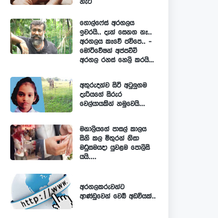
හැටි
ගොල්ෆේස් අරගලය
ඉවරයි.. දැන් සෙනග නෑ..
අරගලය කෑවේ ජවිපෙ.. -
මෝටිවේෂන් අප්පච්චි
අරගල රහස් හෙලි කරයි…
අතුරුදන්ව සිටි අටුලුගම
දැරියගේ සිරුර
වෙල්යායකින් හමුවෙයි...
මනාලියගේ පාසල් කාලය
සිහි කල මිතුරන් නිසා
මධුසමයදා යුවළම පොලිසි
යයි....
අරගලකරුවන්ට
ආණ්ඩුවෙන් වෙබ් අඩවියක්..