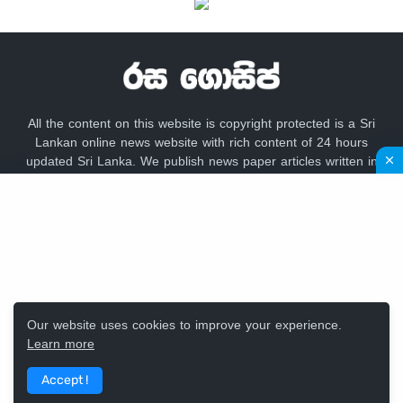
All the content on this website is copyright protected is a Sri
Lankan online news website with rich content of 24 hours
updated Sri Lanka. We publish news paper articles written in
sinhala language like lankadeepa, lakbima,
adaderana,dailynews, newsfirst, lankacnews,divaina, hirunews,
gossip lanka news, hiru gossip, dinamina, sundayleader,
dailymirror,Mawbima,Aruna.
Our website uses cookies to improve your experience.
Learn more
Design by -
Rasa Gossip Team
Accept !
Home
Contact Us