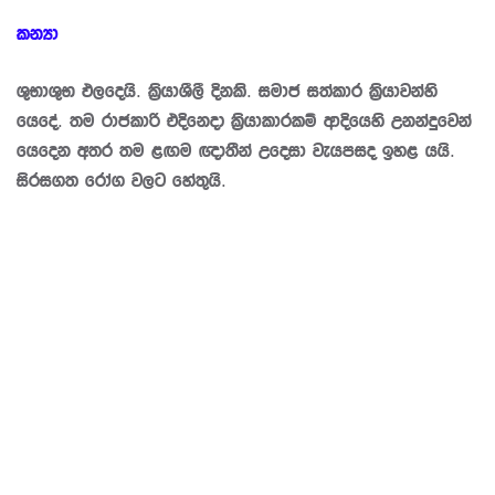
කන්‍යා
ශුභාශුභ ඵලදෙයි. ක්‍රියාශීලී දිනකි. සමාජ සත්කාර ක්‍රියාවන්හි
යෙදේ. තම රාජකාරි එදිනෙදා ක්‍රියාකාරකම් ආදියෙහි උනන්දුවෙන්
යෙදෙන අතර තම ළඟම ඥාතීන් උදෙසා වැයපසද ඉහළ යයි.
සිරසගත රෝග වලට හේතුයි.