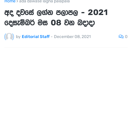
Home
ada dawase lagna palapala
අද දවසේ ලග්න පලාපල - 2021
දෙසැම්බර් මස 08 වන බදාදා
0
by
Editorial Staff
-
December 08, 2021