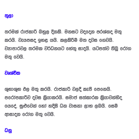
තුලා
තරමක් රාජකාරි බහුල දිනකි. මනසට වදදෙන ප‍්‍රශ්නද මතු
කරයි. වැයපසද ඉහළ යයි. කලකිරීම් මත දවස ගෙවයි.
ව්‍යාපාරවල තරමක වර්ධනයට හේතු සාදයි. යටපත්ව තිබූ රෝග
මතු වෙයි.
වෘශ්චික
ශුභාශුභ ඵල මතු කරයි. රාජකාරි වලදී කැපී පෙනෙයි.
පරෝපකාරීව දවස ක්‍රියාකරයි. සමාජ සත්කාරක කි‍්‍රයාවන්හිද
යෙදේ. සුළුවෙන් හෝ හදිසි ධන වාසනා ලාභ ලබයි. සෙම්
ආසාදන රෝග මතු වෙයි.
ධනු