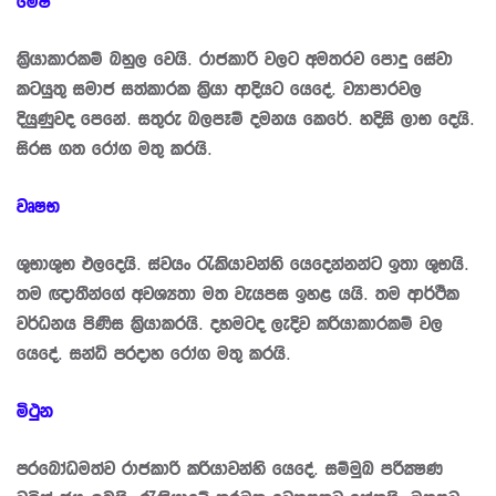
මේෂ
කි‍්‍රයාකාරකම් බහුල වෙයි. රාජකාරි වලට අමතරව පොදු සේවා
කටයුතු සමාජ සත්කාරක කි‍්‍රයා ආදියට යෙදේ. ව්‍යාපාරවල
දියුණුවද පෙනේ. සතුරු බලපෑම් දමනය කෙරේ. හදිසි ලාභ දෙයි.
සිරස ගත රෝග මතු කරයි.
වෘෂභ
ශුභාශුභ ඵලදෙයි. ස්වයං රැකියාවන්හි යෙදෙන්නන්ට ඉතා ශුභයි.
තම ඥාතීන්ගේ අවශ්‍යතා මත වැයපස ඉහළ යයි. තම ආර්ථික
වර්ධනය පිණිස කි‍්‍රයාකරයි. දහමටද ලැදිව ක‍්‍රියාකාරකම් වල
යෙදේ. සන්ධි ප‍්‍රදාහ රෝග මතු කරයි.
මිථුන
ප‍්‍රබෝධමත්ව රාජකාරි ක‍්‍රියාවන්හි යෙදේ. සම්මුඛ පරීක්‍ෂණ