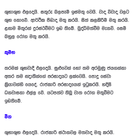
ශුභාශුභ ඵලදෙයි. සතුරු බලපෑම් ඉස්මතු වෙයි. වාද විවාද වලට
ශුභ නොවේ. ආර්ථික පීඩාද මතු කරයි. සිත් කලකිරීම් මතු කරයි.
ළඟම මිතුරන් දුරස්ථවීමට ඉඩ තිබේ. බුද්ධිමත්වීම මැනවි. සෙම්
බහුල රෝග මතු කරයි.
කුම්භ
තරමක් ශුභවාදී ඵලදෙයි. සුළුවෙන් හෝ තම අරමුණු ජයගන්නා
අතර තම ඥාතීන්ගේ ප‍්‍රසාදයට ලක්වෙයි. පොදු සේවා
ක්‍රියාවන්හි යෙදේ. රාජකාරි ප‍්‍රසාදයෙන් ඉටුකරයි. හදිසි
ධනවාසනා එල්ල වේ. යටපත්ව තිබූ වාත රෝග මතුවීමට
ඉඩතිබේ.
මීන
ශුභාශුභ ඵලදෙයි. රාජකාරි ස්ථානවල මතවාද මතු කරයි.