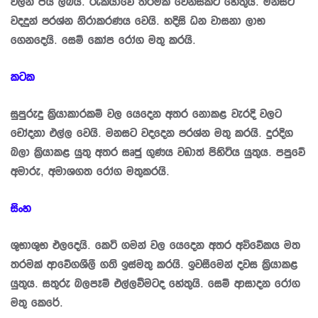
වලින් ජය ලබයි. රැකියාවේ තරමක වෙනසකට හේතුයි. මනසට
වදදුන් ප‍්‍රශ්න නිරාකරණය වෙයි. හදිසි ධන වාසනා ලාභ
ගෙනදෙයි. සෙම් කෝප රෝග මතු කරයි.
කටක
සුපුරුදු ක්‍රියාකාරකම් වල යෙදෙන අතර නොකළ වැරදි වලට
චෝදනා එල්ල වෙයි. මනසට වදදෙන ප‍්‍රශ්න මතු කරයි. දුරදිග
බලා ක්‍රියාකළ යුතු අතර සෘජු ගුණය වඩාත් පිහිටිය යුතුය. පපුවේ
අමාරු, අමාශගත රෝග මතුකරයි.
සිංහ
ශුභාශුභ ඵලදෙයි. කෙටි ගමන් වල යෙදෙන අතර අවිවේකය මත
තරමක් ආවේගශීලී ගති ඉස්මතු කරයි. ඉවසීමෙන් දවස ක්‍රියාකළ
යුතුය. සතුරු බලපෑම් එල්ලවීමටද හේතුයි. සෙම් ආසාදන රෝග
මතු කෙරේ.