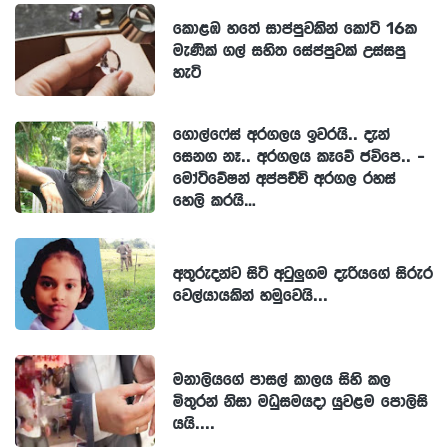
කොළඹ හතේ සාප්පුවකින් කෝටි 16ක
මැණික් ගල් සහිත සේප්පුවක් උස්සපු
හැටි
ගොල්ෆේස් අරගලය ඉවරයි.. දැන්
සෙනග නෑ.. අරගලය කෑවේ ජවිපෙ.. -
මෝටිවේෂන් අප්පච්චි අරගල රහස්
හෙලි කරයි…
අතුරුදන්ව සිටි අටුලුගම දැරියගේ සිරුර
වෙල්යායකින් හමුවෙයි...
මනාලියගේ පාසල් කාලය සිහි කල
මිතුරන් නිසා මධුසමයදා යුවළම පොලිසි
යයි....