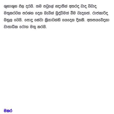
ශුභාශුභ ඵල දරයි. තම පවුලේ ඥාතීන් අතරද වාද විවාද
මතුකරවන ප‍්‍රශ්න දෙන බැවින් බුද්ධිමත් වීම වැදගත්. රාජකාරිද
බහුල වෙයි. පොදු සේවා ක්‍රියාවන්හි යෙදෙන දිනකි. අතපයවේදනා
වාතාධික රෝග මතු කරයි.
මකර