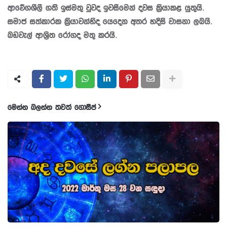
ආවේගශීලී ගති ඉස්මතු වුවද ඉවසීමෙන් දවස ක්‍රියාකළ යුතුයි.
සමාජ සත්කාරක ක්‍රියාවන්හිද යෙදෙන අතර හදිසි වාසනා ලබයි.
බඩවැල් ආශ‍්‍රිත රෝගද මතු කරයි.
මෙන්න බලන්න තවත් ගොසිප්