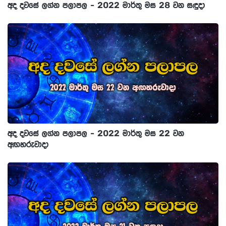
අද දවසේ ලග්න පලාපල - 2022 මාර්තු මස 28 වන සඳුදා
අද දවසේ ලග්න පලාපල - 2022 මාර්තු මස 22 වන
අඟහරුවාදා