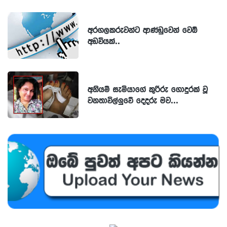
අරගලකරුවන්ට ආණ්ඩුවෙන් වෙබ්
අඩවියක්..
අනියම් සැමියාගේ කුරිරු ගොදුරක් වූ
වනතාවිල්ලුවේ දෙදරු මව...