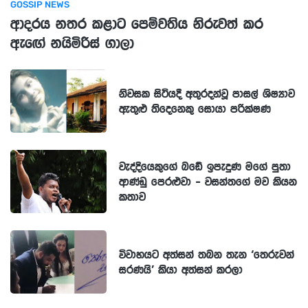
GOSSIP NEWS
ආදරය නතර කළාට පෙම්වතිය නිරුවත් කර
ඇඟේ නයිමිරිස් ගාලා
නිවසක සිටියදී අතුරදන්වූ පාසල් ශිෂ්‍යාව
ඇතුළු තිදෙනෙකු සොයා පරික්ෂණ
වැද්දියෙකුගේ බඩේ ඉපැදුණ මගේ පුතා
ආණ්ඩු පෙරළුවා - වසන්තගේ මව කියන
කතාව
විවාහයට අත්සන් තබන තැන ‘තෙරුවන්
සරණයි’ කියා අත්සන් කරලා