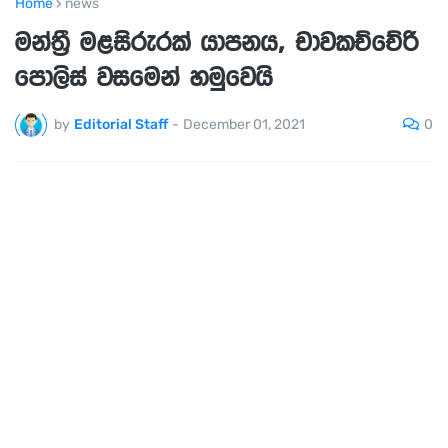
Home
news
මන්ත්‍රී මළසිරුරක් යාපනය, චාවකච්චේරි
පොලිස් වසමෙන් හමුවෙයි
0
by
Editorial Staff
-
December 01, 2021