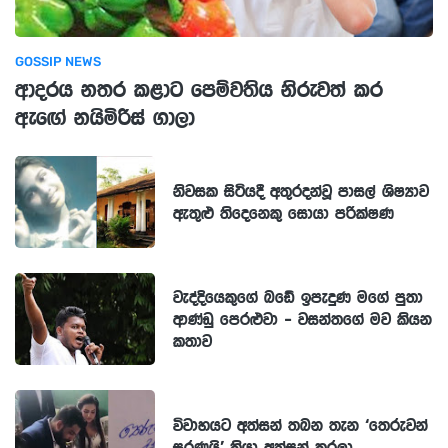
GOSSIP NEWS
ආදරය නතර කළාට පෙම්වතිය නිරුවත් කර
ඇඟේ නයිමිරිස් ගාලා
නිවසක සිටියදී අතුරදන්වූ පාසල් ශිෂ්‍යාව
ඇතුළු තිදෙනෙකු සොයා පරික්ෂණ
වැද්දියෙකුගේ බඩේ ඉපැදුණ මගේ පුතා
ආණ්ඩු පෙරළුවා - වසන්තගේ මව කියන
කතාව
විවාහයට අත්සන් තබන තැන ‘තෙරුවන්
සරණයි’ කියා අත්සන් කරලා