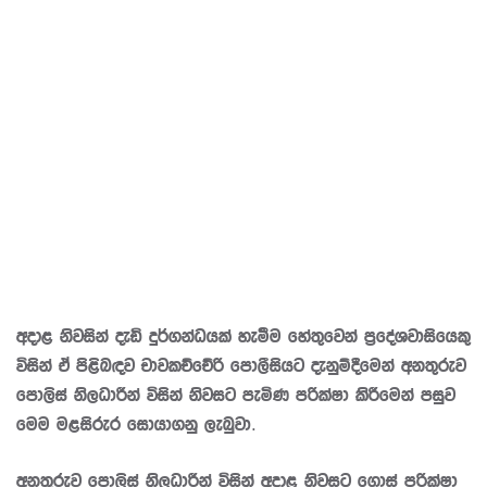
අදාළ නිවසින් දැඩි දුර්ගන්ධයක් හැමීම හේතුවෙන් ප්‍රදේශවාසියෙකු
විසින් ඒ පිළිබඳව චාවකච්චේරි පොලීසියට දැනුම්දීමෙන් අනතුරුව
පොලිස් නිලධාරීන් විසින් නිවසට පැමිණ පරික්ෂා කිරීමෙන් පසුව
මෙම මළසිරුර සොයාගනු ලැබුවා.
අනතුරුව පොලිස් නිලධාරීන් විසින් අදාළ නිවසට ගොස් පරික්ෂා