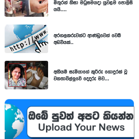
මිතුරන් නිසා මධුසමයදා යුවළම පොලිසි
යයි....
අරගලකරුවන්ට ආණ්ඩුවෙන් වෙබ්
අඩවියක්..
අනියම් සැමියාගේ කුරිරු ගොදුරක් වූ
වනතාවිල්ලුවේ දෙදරු මව...