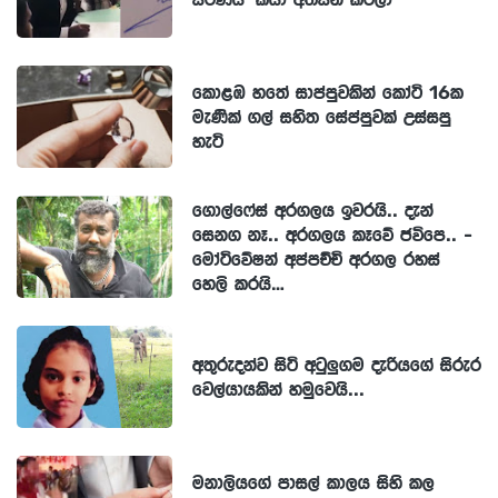
කොළඹ හතේ සාප්පුවකින් කෝටි 16ක
මැණික් ගල් සහිත සේප්පුවක් උස්සපු
හැටි
ගොල්ෆේස් අරගලය ඉවරයි.. දැන්
සෙනග නෑ.. අරගලය කෑවේ ජවිපෙ.. -
මෝටිවේෂන් අප්පච්චි අරගල රහස්
හෙලි කරයි…
අතුරුදන්ව සිටි අටුලුගම දැරියගේ සිරුර
වෙල්යායකින් හමුවෙයි...
මනාලියගේ පාසල් කාලය සිහි කල