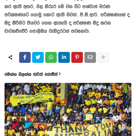
කර ඇති අතර, මළ සිරුර මේ වන විට පශ්චාත් මරණ
පරික්ෂණයට යොමු කොට ඇති බවත්, පී.සී.ආර්. පරික්ෂණයක් ද
සිදු කිරීමට පියවර ගෙන ඇතැයි ද පරික්ෂණ සිදු කරන
චාවකච්චේරි පොලීසිය වැඩිදුරටත් පවසනවා.
මෙන්න බලන්න තවත් ගොසිප්