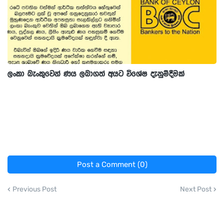
ලංකා බැංකුවෙන් ණය ලබාගත් අයට විශේෂ දැනුම්දීමක්
Post a Comment (0)
Previous Post
Next Post