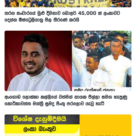
තරග සංචාරයේ මුළු දීමනාව ඩොලර් 45,000 ක් ලංකාවට
දෙන්න ඕස්ට්‍රෙලියානු පිල තීරණේ කරයි
අංගොඩ ලොක්කා කල්ලියේ වත්මන් නායක ජිල්ලා සමග හැපුණු
කොටිකාවත්ත මන්ත්‍රී සුමදු පිංතු පරලොව යැවූ හැටි