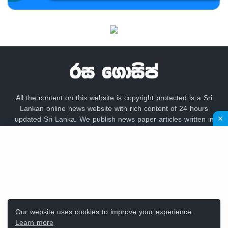
All the content on this website is copyright protected is a Sri
Lankan online news website with rich content of 24 hours
updated Sri Lanka. We publish news paper articles written in
sinhala language like lankadeepa, lakbima,
adaderana,dailynews, newsfirst, lankacnews,divaina, hirunews,
gossip lanka news, hiru gossip, dinamina, sundayleader,
dailymirror,Mawbima,Aruna.
Our website uses cookies to improve your experience.
Learn more