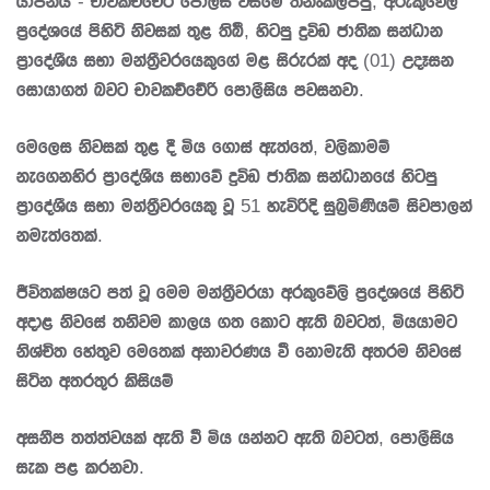
යාපනය - චාවකච්චේරි පොලිස් වසමේ තනංකිලිප්පු, අරුකුවේලි
ප්‍රදේශයේ පිහිටි නිවසක් තුළ තිබී, හිටපු ද්‍රවිඩ ජාතික සන්ධාන
ප්‍රාදේශීය සභා මන්ත්‍රීවරයෙකුගේ මළ සිරුරක් අද (01) උදෑසන
සොයාගත් බවට චාවකච්චේරි පොලීසිය පවසනවා.
මෙලෙස නිවසක් තුළ දී මිය ගොස් ඇත්තේ, වලිකාමම්
නැගෙනහිර ප්‍රාදේශීය සභාවේ ද්‍රවිඩ ජාතික සන්ධානයේ හිටපු
ප්‍රාදේශීය සභා මන්ත්‍රීවරයෙකු වූ 51 හැවිරිදි සුබ්‍රමිණියම් සිවපාලන්
නමැත්තෙක්.
ජීවිතක්ෂයට පත් වූ මෙම මන්ත්‍රීවරයා අරකුවේලි ප්‍රදේශයේ පිහිටි
අදාළ නිවසේ තනිවම කාලය ගත කොට ඇති බවටත්, මියයාමට
නිශ්චිත හේතුව මෙතෙක් අනාවරණය වී නොමැති අතරම නිවසේ
සිටින අතරතුර කිසියම්
අසනීප තත්ත්වයක් ඇති වී මිය යන්නට ඇති බවටත්, පොලීසිය
සැක පළ කරනවා.