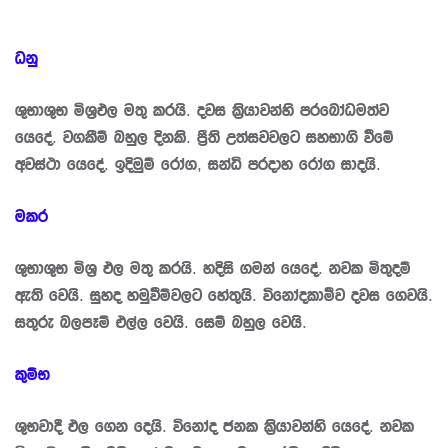
ධනු
ශුභාශුභ මිශ‍්‍රඵල මතු කරයි. දවස කි‍්‍රයාවන්හි ප‍්‍රබෝධමත්ව
යෙදේ. වගකීම් බහුල දිනකි. පී‍්‍රති උත්සවවලට සහභාගි වීමේ
අවස්ථා යෙදේ. ඉදිමුම් රෝග, සන්ධි ප‍්‍රදාහ රෝග සාදයි.
මකර
ශුභාශුභ මිශ‍්‍ර ඵල මතු කරයි. හදිසි ගමන් යෙදේ. නවක මිතුදම්
ඇති වෙයි. සුහද හමුවීම්වලට හේතුයි. විනෝදකාමීව දවස ගෙවයි.
සතුරු බලපෑම් එල්ල වෙයි. සෙම් බහුල වෙයි.
කුම්භ
ශුභවාදී ඵල ගෙන දෙයි. විනෝද ජනක කි‍්‍රයාවන්හි යෙදේ. නවක