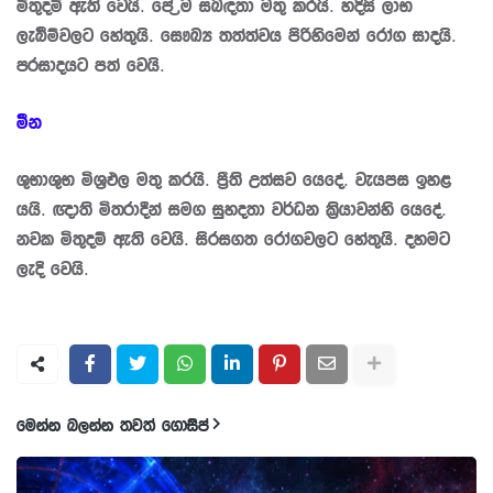
මිතුදම් ඇති වෙයි. පේ‍්‍රම සබඳතා මතු කරයි. හදිසි ලාභ
ලැබීම්වලට හේතුයි. සෞඛ්‍ය තත්ත්වය පිරිහිමෙන් රෝග සාදයි.
ප‍්‍රසාදයට පත් වෙයි.
මීන
ශුභාශුභ මිශ‍්‍රඵල මතු කරයි. පී‍්‍රති උත්සව යෙදේ. වැයපස ඉහළ
යයි. ඥාති මිත‍්‍රාදීන් සමග සුහදතා වර්ධන කි‍්‍රයාවන්හි යෙදේ.
නවක මිතුදම් ඇති වෙයි. සිරසගත රෝගවලට හේතුයි. දහමට
ලැදි වෙයි.
මෙන්න බලන්න තවත් ගොසිප්