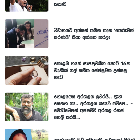
කතාව
විවාහයට අත්සන් තබන තැන ‘තෙරුවන්
සරණයි’ කියා අත්සන් කරලා
කොළඹ හතේ සාප්පුවකින් කෝටි 16ක
මැණික් ගල් සහිත සේප්පුවක් උස්සපු
හැටි
ගොල්ෆේස් අරගලය ඉවරයි.. දැන්
සෙනග නෑ.. අරගලය කෑවේ ජවිපෙ.. -
මෝටිවේෂන් අප්පච්චි අරගල රහස්
හෙලි කරයි…
අතුරුදන්ව සිටි අටුලුගම දැරියගේ සිරුර