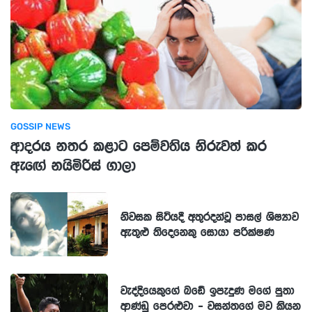
GOSSIP NEWS
ආදරය නතර කළාට පෙම්වතිය නිරුවත් කර
ඇඟේ නයිමිරිස් ගාලා
නිවසක සිටියදී අතුරදන්වූ පාසල් ශිෂ්‍යාව
ඇතුළු තිදෙනෙකු සොයා පරික්ෂණ
වැද්දියෙකුගේ බඩේ ඉපැදුණ මගේ පුතා
ආණ්ඩු පෙරළුවා - වසන්තගේ මව කියන