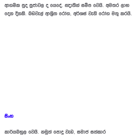
ආගමික පුද පූජාවල ද යෙදේ. ඥාතීන් සමීප වෙයි. අමතර ලාභ
දෙන දිනකි. බඩවැල් ආශි‍්‍රත රෝග, අර්ශස් වැනි රෝග මතු කරයි.
සිංහ
කාර්යබහුල වෙයි. නමුත් පොදු වැඩ, සමාජ සත්කාර