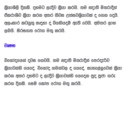
කි‍්‍රයාශීලී දිනකි. දහමට ලැදිව කි‍්‍රයා කරයි. තම ඥාති මිත‍්‍රාදීන්
ඒකරාශීව කි‍්‍රයා කරන අතර නිවස උත්සවශී‍්‍රයාවක් ද ගෙන දෙයි.
අලංකාර කටයුතු සඳහා ද වියහියදම් ඇති වෙයි. අමතර ලාභ
ලබයි. සිරසගත රෝග මතු කරයි.
වෘෂභ
විනෝදයෙන් දවස ගෙවයි. තම ඥාති මිත‍්‍රාදීන් පෙරදැරිව
කි‍්‍රයාවන්හි යෙදේ. විනෝද ගමන්වල ද යෙදේ. සැහැල්ලූවෙන් කි‍්‍රයා
කරන අතර දහමට ද ලැදිව කි‍්‍රයාවන්හි යෙදෙන පුද පූජා ගරු
කරන දිනකි. සෙම් කෝප රෝග මතු කරයි.