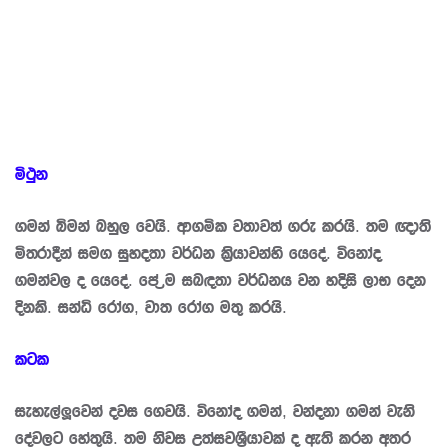
මිථුන
ගමන් බිමන් බහුල වෙයි. ආගමික වතාවත් ගරු කරයි. තම ඥාති
මිත‍්‍රාදීන් සමග සුහදතා වර්ධන කි‍්‍රයාවන්හි යෙදේ. විනෝද
ගමන්වල ද යෙදේ. පේ‍්‍රම සබඳතා වර්ධනය වන හදිසි ලාභ දෙන
දිනකි. සන්ධි රෝග, වාත රෝග මතු කරයි.
කටක
සැහැල්ලූවෙන් දවස ගෙවයි. විනෝද ගමන්, වන්දනා ගමන් වැනි
දේවලට හේතුයි. තම නිවස උත්සවශී‍්‍රයාවක් ද ඇති කරන අතර