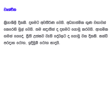
වෘශ්චික
කි‍්‍රයාශීලී දිනකි. දහමට අවතීර්ණ වෙයි. අධ්‍යාත්මික ගුණ වගාවන්
කෙරෙහි මුල් වෙයි. තම ඥාතීන් ද දහමට යොමු කරවයි. ආගමික
ගමන් යෙදේ. පී‍්‍රති උත්සව වැනි දේවලට ද යොමු වන දිනකි. සන්ධි
ප‍්‍රදාහ රෝග, ඉදිමුම් රෝග සාදයි.