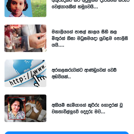
වෙල්යායකින් හමුවෙයි...
මනාලියගේ පාසල් කාලය සිහි කල
මිතුරන් නිසා මධුසමයදා යුවළම පොලිසි
යයි....
අරගලකරුවන්ට ආණ්ඩුවෙන් වෙබ්
අඩවියක්..
අනියම් සැමියාගේ කුරිරු ගොදුරක් වූ
වනතාවිල්ලුවේ දෙදරු මව...