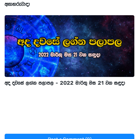
අඟහරුවාදා
අද දවසේ ලග්න පලාපල - 2022 මාර්තු මස 21 වන සඳුදා