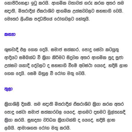
නොපිරිහෙළා ඉටු කරයි. ආගමික වතාවත් ගරු කරන අතර තම
ඥාති, මිත‍්‍රාදීන් ඒකරාශීව ආගමික උත්සවවලට සහභාගි වෙයි.
මෞත‍්‍ර ලිංගික පද්ධතියේ රෝගවලට හේතුයි.
කන්‍යා
ශුභවාදී ඵල ගෙන දෙයි. සමාජ සත්කාර, පොදු සේවා කටයුතු
ආදියට සම්බන්ධ වී කි‍්‍රයා කිරීමට සිදුවන අතර ආගමික පුද පූජා
උත්සව යනාදී දේවලට ද සහභාගි වීමේ අවස්ථා යෙදේ. හදිසි ලාභ
ගෙන දෙයි. සෙම් බහුල වී රෝග මතු වෙයි.
තුලා
කි‍්‍රයාශීලී දිනකි. තම ඥාති මිත‍්‍රාදීන් ඒකරාශීව කි‍්‍රයා කරන අතර
පොදු සේවා සමාජ සත්කාරවල යෙදේ. ආගමට දහමට මුල්තැනදී
කි‍්‍රයා කරයි. සුහදතා වර්ධන කි‍්‍රයාවන්හි ද යෙදේ. හදිසි ලාභ
ලබයි. ආමාශගත රෝග මතු කරයි.