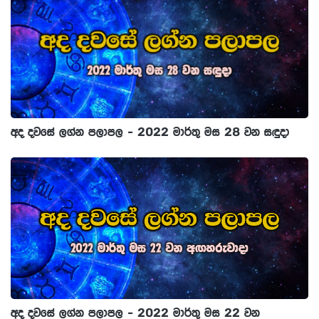
අද දවසේ ලග්න පලාපල - 2022 මාර්තු මස 28 වන සඳුදා
අද දවසේ ලග්න පලාපල - 2022 මාර්තු මස 22 වන