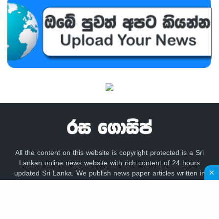
All the content on this website is copyright protected is a Sri
Lankan online news website with rich content of 24 hours
updated Sri Lanka. We publish news paper articles written in
sinhala language like lankadeepa, lakbima,
adaderana,dailynews, newsfirst, lankacnews,divaina, hirunews,
gossip lanka news, hiru gossip, dinamina, sundayleader,
dailymirror,Mawbima,Aruna.