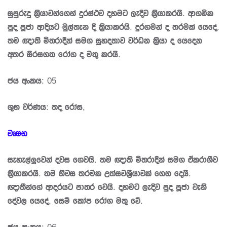
සුපුරුදු කි‍්‍රයාවන්ගෙන් දුරස්ථව දහමට ලැදිව කි‍්‍රයාකරයි. ආගමික
පුද පූජා ආදියට මුල්තැන දී කි‍්‍රයාකරයි. දුරගමන් ද තරමක් යෙදේ.
තම ඥාති මිත‍්‍රාදීන් සමග සුහදතාව වර්ධන කි‍්‍රයා ද යෙදෙන
අතර සිරසගත රෝග ද මතු කරයි.
ජය අංකය: 05
ශුභ වර්ණය: තද රෝස,
වෘෂභ
සැහැල්ලූවෙන් දවස ගෙවයි. තම ඥාති මිත‍්‍රාදීන් සමග ඒකරාශීව
කි‍්‍රයාකරයි. තම නිවස තරමක උත්සවශි‍්‍රයාවක් ගෙන දෙයි.
ඥාතීන්ගේ ආදරයට පාත‍්‍ර වෙයි. දහමට ලැදිව පුද පූජා වැනි
දේවල යෙදේ. සෙම් කෝප රෝග මතු වේ.
ජය අංකය: 06