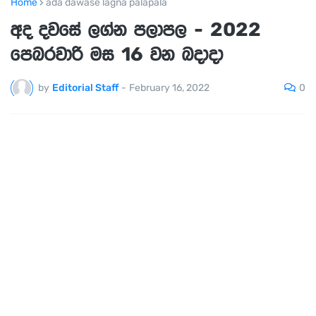
Home
ada dawase lagna palapala
අද දවසේ ලග්න පලාපල - 2022
පෙබරවාරි මස 16 වන බදාදා
0
by
Editorial Staff
-
February 16, 2022