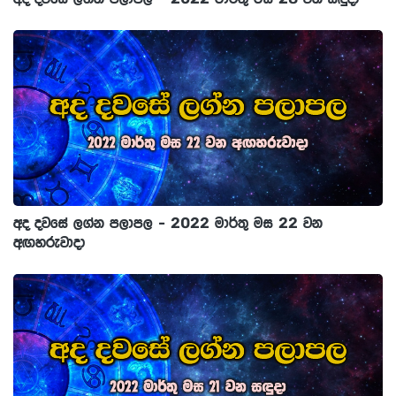
අද දවසේ ලග්න පලාපල - 2022 මාර්තු මස 22 වන
අඟහරුවාදා