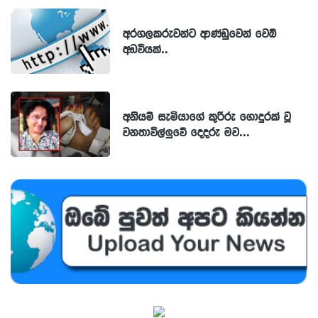
අරගලකරුවන්ට ආණ්ඩුවෙන් වෙබ්
අඩවියක්..
අනියම් සැමියාගේ කුරිරු ගොදුරක් වූ
වනතාවිල්ලුවේ දෙදරු මව...