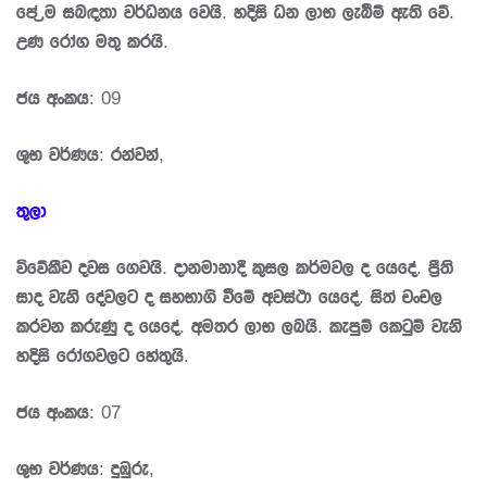
පේ‍්‍රම සබඳතා වර්ධනය වෙයි. හදිසි ධන ලාභ ලැබීම් ඇති වේ.
උණ රෝග මතු කරයි.
ජය අංකය: 09
ශුභ වර්ණය: රන්වන්,
තුලා
විවේකීව දවස ගෙවයි. දානමානාදී කුසල කර්මවල ද යෙදේ. පී‍්‍රති
සාද වැනි දේවලට ද සහභාගි වීමේ අවස්ථා යෙදේ. සිත් චංචල
කරවන කරුණු ද යෙදේ. අමතර ලාභ ලබයි. කැපුම් කෙටුම් වැනි
හදිසි රෝගවලට හේතුයි.
ජය අංකය: 07
ශුභ වර්ණය: දුඹුරු,