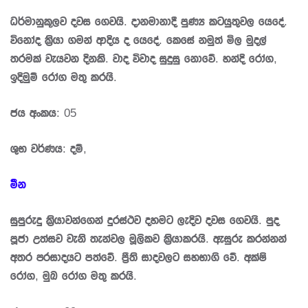
ධර්මානුකූලව දවස ගෙවයි. දානමානාදී පුණ්‍ය කටයුතුවල යෙදේ.
විනෝද කි‍්‍රයා ගමන් ආදිය ද යෙදේ. කෙසේ නමුත් මිල මුදල්
තරමක් වැයවන දිනකි. වාද විවාද සුදුසු නොවේ. හන්දි රෝග,
ඉදිමුම් රෝග මතු කරයි.
ජය අංකය: 05
ශුභ වර්ණය: දම්,
මීන
සුපුරුදු කි‍්‍රයාවන්ගෙන් දුරස්ථව දහමට ලැදිව දවස ගෙවයි. පුද
පූජා උත්සව වැනි තැන්වල මූලිකව කි‍්‍රයාකරයි. ඇසුරු කරන්නන්
අතර ප‍්‍රසාදයට පත්වේ. පී‍්‍රති සාදවලට සහභාගි වේ. අක්ෂි
රෝග, මුඛ රෝග මතු කරයි.