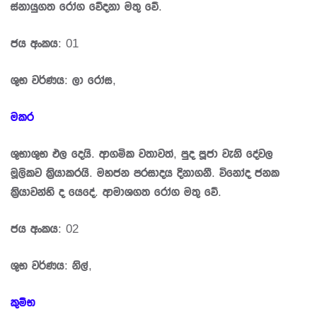
ස්නායුගත රෝග වේදනා මතු වේ.
ජය අංකය: 01
ශුභ වර්ණය: ලා රෝස,
මකර
ශුභාශුභ ඵල දෙයි. ආගමික වතාවත්, පුද පූජා වැනි දේවල
මූලිකව කි‍්‍රයාකරයි. මහජන ප‍්‍රසාදය දිනාගනී. විනෝද ජනක
කි‍්‍රයාවන්හි ද යෙදේ. ආමාශගත රෝග මතු වේ.
ජය අංකය: 02
ශුභ වර්ණය: නිල්,
කුම්භ