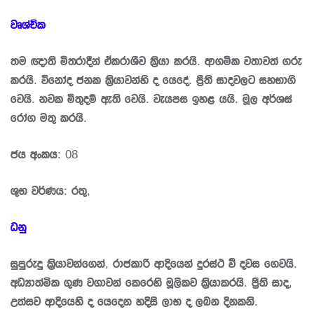
වෘශ්චික
තම ඥාති මිත‍්‍රාදීන් ඒකරාශීව කි‍්‍රයා කරයි. ආගමික වතාවත් ගරු
කරයි. විනෝද ජනක කි‍්‍රයාවන්හි ද යෙදේ. පී‍්‍රති සාදවලට සහභාගි
වෙයි. නවක මිතුදම් ඇති වෙයි. වැයපස ඉහළ යයි. මූල අර්ශස්
රෝග මතු කරයි.
ජය අංකය: 08
ශුභ වර්ණය: රතු,
ධනු
සුපුරුදු කි‍්‍රයාවන්ගෙන්, රාජකාරි ආදියෙන් දුරස්ථ වී දවස ගෙවයි.
අධ්‍යාත්මික ගුණ වගාවන් කෙරෙහි මූලිකව කි‍්‍රයාකරයි. පී‍්‍රති සාද,
උත්සව ආදියෙහි ද යෙදෙන හදිසි ලාභ ද ලබන දිනකනි.