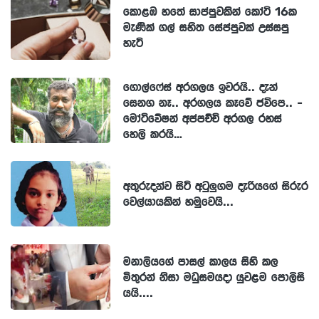
කොළඹ හතේ සාප්පුවකින් කෝටි 16ක
මැණික් ගල් සහිත සේප්පුවක් උස්සපු
හැටි
ගොල්ෆේස් අරගලය ඉවරයි.. දැන්
සෙනග නෑ.. අරගලය කෑවේ ජවිපෙ.. -
මෝටිවේෂන් අප්පච්චි අරගල රහස්
හෙලි කරයි…
අතුරුදන්ව සිටි අටුලුගම දැරියගේ සිරුර
වෙල්යායකින් හමුවෙයි...
මනාලියගේ පාසල් කාලය සිහි කල
මිතුරන් නිසා මධුසමයදා යුවළම පොලිසි
යයි....