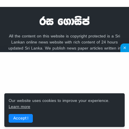
All the content on this website is copyright protected is a Sri
Lankan online news website with rich content of 24 hours
updated Sri Lanka. We publish news paper articles written in
sinhala language like lankadeepa, lakbima,
adaderana,dailynews, newsfirst, lankacnews,divaina, hirunews,
gossip lanka news, hiru gossip, dinamina, sundayleader,
dailymirror,Mawbima,Aruna.
Our website uses cookies to improve your experience.
Learn more
Design by -
Rasa Gossip Team
Accept !
Home
Contact Us