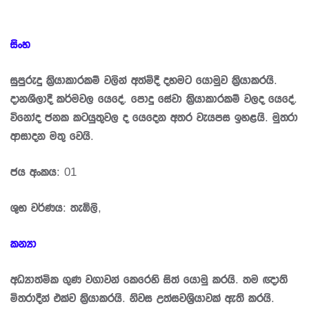
සිංහ
සුපුරුදු කි‍්‍රයාකාරකම් වලින් අත්මිදී දහමට යොමුව කි‍්‍රයාකරයි.
දානශීලාදී කර්මවල යෙදේ. පොදු සේවා කි‍්‍රයාකාරකම් වලද යෙදේ.
විනෝද ජනක කටයුතුවල ද යෙදෙන අතර වැයපස ඉහළයි. මුත‍්‍රා
ආසාදන මතු වෙයි.
ජය අංකය: 01
ශුභ වර්ණය: තැඹිලි,
කන්‍යා
අධ්‍යාත්මික ගුණ වගාවන් කෙරෙහි සිත් යොමු කරයි. තම ඥාති
මිත‍්‍රාදීන් එක්ව කි‍්‍රයාකරයි. නිවස උත්සවශි‍්‍රයාවක් ඇති කරයි.