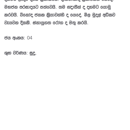
මහජන ප‍්‍රසාදයට පත්වෙයි. තම ඥාතීන් ද දහමට යොමු
කරවයි. විනෝද ජනක කි‍්‍රයාවන්හි ද යෙදේ. මිල මුදල් අධිකව
වැයවන දිනකි. ස්නායුගත රෝග ද මතු කරයි.
ජය අංකය: 04
ශුභ වර්ණය: සුදු,