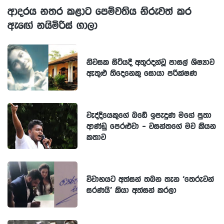
ආදරය නතර කළාට පෙම්වතිය නිරුවත් කර
ඇඟේ නයිමිරිස් ගාලා
නිවසක සිටියදී අතුරදන්වූ පාසල් ශිෂ්‍යාව
ඇතුළු තිදෙනෙකු සොයා පරික්ෂණ
වැද්දියෙකුගේ බඩේ ඉපැදුණ මගේ පුතා
ආණ්ඩු පෙරළුවා - වසන්තගේ මව කියන
කතාව
විවාහයට අත්සන් තබන තැන ‘තෙරුවන්
සරණයි’ කියා අත්සන් කරලා