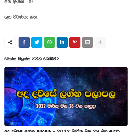
ජය අංකය: 09
ශුභ වර්ණය: කහ,
මෙන්න බලන්න තවත් ගොසිප්
අද දවසේ ලග්න පලාපල - 2022 මාර්තු මස 28 වන සඳුදා