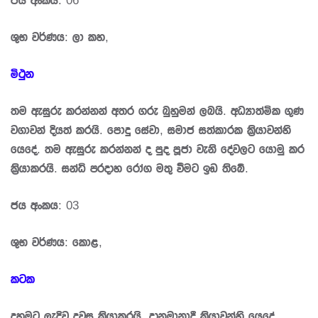
ශුභ වර්ණය: ලා කහ,
මිථුන
තම ඇසුරු කරන්නන් අතර ගරු බුහුමන් ලබයි. අධ්‍යාත්මික ගුණ
වගාවන් දියත් කරයි. පොදු සේවා, සමාජ සත්කාරක කි‍්‍රයාවන්හි
යෙදේ. තම ඇසුරු කරන්නන් ද පුද පූජා වැනි දේවලට යොමු කර
කි‍්‍රයාකරයි. සන්ධි ප‍්‍රදාහ රෝග මතු වීමට ඉඩ තිබේ.
ජය අංකය: 03
ශුභ වර්ණය: කොළ,
කටක
දහමට ලැදිව දවස කි‍්‍රයාකරයි. දානමානාදී කි‍්‍රයාවන්හි යෙදේ.