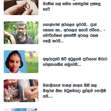
මැණික් ගල් සහිත සේප්පුවක් උස්සපු
හැටි
ගොල්ෆේස් අරගලය ඉවරයි.. දැන්
සෙනග නෑ.. අරගලය කෑවේ ජවිපෙ.. -
මෝටිවේෂන් අප්පච්චි අරගල රහස්
හෙලි කරයි…
අතුරුදන්ව සිටි අටුලුගම දැරියගේ සිරුර
වෙල්යායකින් හමුවෙයි...
මනාලියගේ පාසල් කාලය සිහි කල
මිතුරන් නිසා මධුසමයදා යුවළම පොලිසි
යයි....