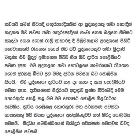
කඩයට යමින් සිටියදී යතුරුපැදියකින් ආ පුද්ගලයකු තමා හොඳින්
හඳුනන බව පවසා තමා යතුරුපැදියේ නංවා ගෙන ඔහුගේ නිවසට
කැඳවා ගෙන ගොස් රාත්‍රි ආහාරද දී පිළිමතලාව ප්‍රදේශයේ පිහිටි
හෝටලයකට රැගෙන ගොස් එහි සිටි පුද්ගලයකුට තමා මුදලට
විකුණා එම මුදල් ලබාගෙන පිටව ගිය බව දැරිය පොලිසියට
පවසා ඇත. එම පුද්ගලයා තමා හෝටලයේ කාමරයකට රැගෙන
ගොස් අරක්කු බීමට දුන් බවද දැරිය පවසන බව පොලිසිය
කියයි. එම පුද්ගලයා දැරියට කළ දෑ ගැන ද ඇය පොලිසියට
පවසා ඇත. දැරියගෙන් සිද්ධියට අදාළව ප්‍රශ්න කිරීමේදී මෙම
තොරතුරු හෙළි කළ බව එම ජ්‍යෙෂ්ඨ පොලිස් නිලධාරියා
පැවසීය. දැරිය හෙළිකළ තොරතුරු මත පරීක්ෂණ පවත්වා
ගායකයකු බව කියන පුද්ගලයා අත්අඩංගුවට ගත් බවද පොලිසිය
පවසයි. සිද්ධිය සම්බන්ධයෙන් වැඩිදුර පරීක්ෂණ පවත්වන බවද
පොලිසිය පවසයි.