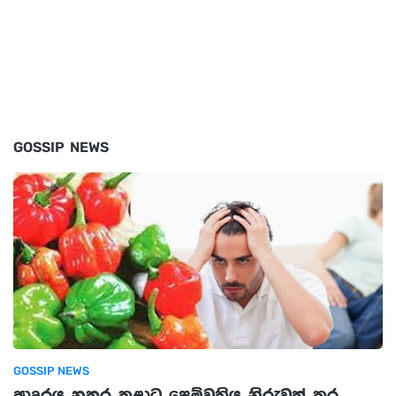
GOSSIP NEWS
GOSSIP NEWS
ආදරය නතර කළාට පෙම්වතිය නිරුවත් කර