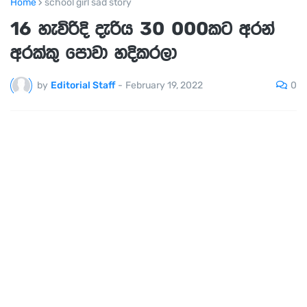
Home
school girl sad story
16 හැවිරිදි දැරිය 30 000කට අරන්
අරක්කු පොවා හදිකරලා
0
by
Editorial Staff
-
February 19, 2022