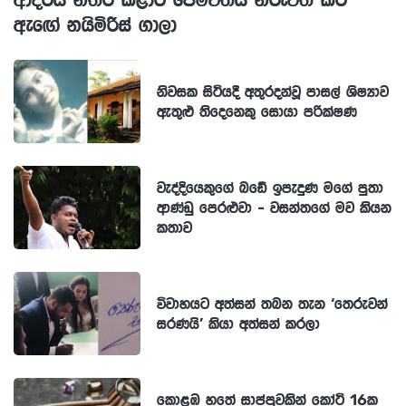
ඇඟේ නයිමිරිස් ගාලා
නිවසක සිටියදී අතුරදන්වූ පාසල් ශිෂ්‍යාව
ඇතුළු තිදෙනෙකු සොයා පරික්ෂණ
වැද්දියෙකුගේ බඩේ ඉපැදුණ මගේ පුතා
ආණ්ඩු පෙරළුවා - වසන්තගේ මව කියන
කතාව
විවාහයට අත්සන් තබන තැන ‘තෙරුවන්
සරණයි’ කියා අත්සන් කරලා
කොළඹ හතේ සාප්පුවකින් කෝටි 16ක