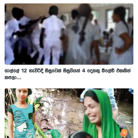
ගාල්ලේ 12 හැවිරිදි සිසුවෙක් සිසුවියන් 4 දෙනකු බ්ලේඩ් එකකින්
කපලා...