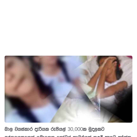
බාල වයස්කාර දැරියක රුපියල් 30,000ක මුදලකට