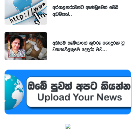
අරගලකරුවන්ට ආණ්ඩුවෙන් වෙබ්
අඩවියක්..
අනියම් සැමියාගේ කුරිරු ගොදුරක් වූ
වනතාවිල්ලුවේ දෙදරු මව...