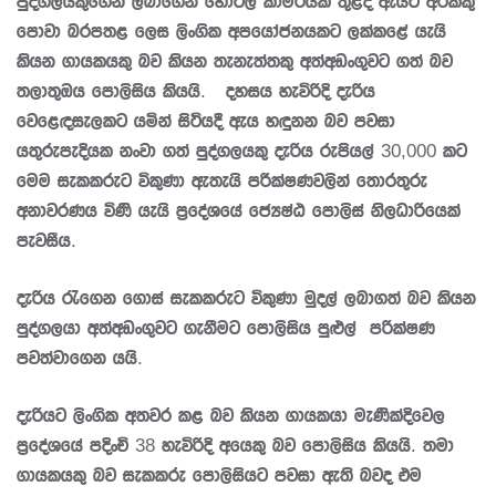
පුද්ගලයකුගෙන් ලබාගෙන හෝටල් කාමරයක් තුළදී ඇයට අරක්කු
පොවා බරපතළ ලෙස ලිංගික අපයෝජනයකට ලක්කළේ යැයි
කියන ගායකයකු බව කියන තැනැත්තකු අත්අඩංගුවට ගත් බව
තලාතුඔය පොලිසිය කියයි. දහසය හැවිරිදි දැරිය
වෙළෙඳසැලකට යමින් සිටියදී ඇය හඳුනන බව පවසා
යතුරුපැදියක නංවා ගත් පුද්ගලයකු දැරිය රුපියල් 30,000 කට
මෙම සැකකරුට විකුණා ඇතැයි පරීක්ෂණවලින් තොරතුරු
අනාවරණය විණි යැයි ප්‍රදේශයේ ජ්‍යෙෂ්ඨ පොලිස් නිලධාරියෙක්
පැවසීය.
දැරිය රැගෙන ගොස් සැකකරුට විකුණා මුදල් ලබාගත් බව කියන
පුද්ගලයා අත්අඩංගුවට ගැනීමට පොලිසිය පුළුල් පරික්ෂණ
පවත්වාගෙන යයි.
දැරියට ලිංගික අතවර කළ බව කියන ගායකයා මැණික්දිවෙල
ප්‍රදේශයේ පදිංචි 38 හැවිරිදි අයෙකු බව පොලිසිය කියයි. තමා
ගායකයකු බව සැකකරු පොලිසියට පවසා ඇති බවද එම