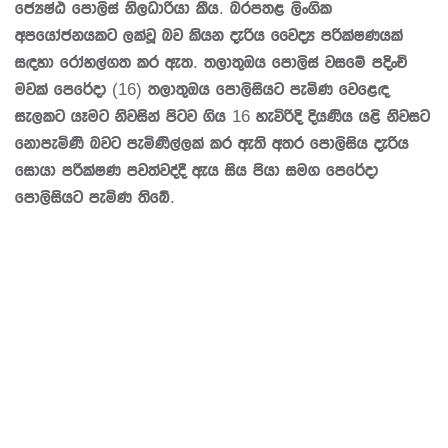
ජ්‍යෙෂ්ඨ පොලිස් නිලධාරියා කීය. බරපතළ ලිංගික
අපයෝජනයකට ලක්වූ බව කියන දැරිය වෛද්‍ය පරික්ෂණයක්
සඳහා රෝහල්ගත කර ඇත. තලාතුඔය පොලිස් වසමේ පදිංචි
මවක් පෙරේදා (16) තලාතුඔය පොලිසියට පැමිණ වෙළෙඳ
සැලකට යෑමට නිවසින් පිටව ගිය 16 හැවිරිදි දියණිය යළි නිවසට
නොපැමිණි බවට පැමිණිල්ලක් කර ඇති අතර පොලිසිය දැරිය
සොයා පරීක්ෂණ පවත්වද්දී ඇය සිය පියා සමග පෙරේදා
පොලිසියට පැමිණ තිබේ.