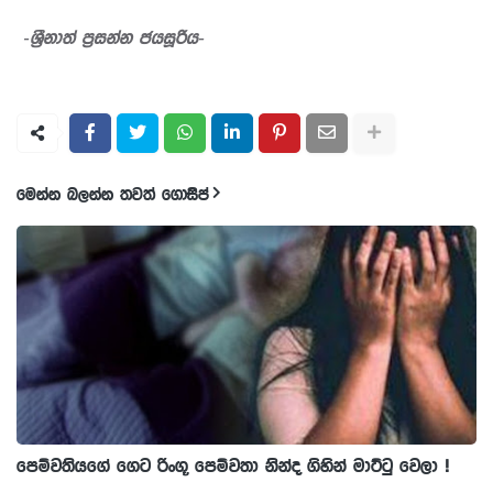
-ශ්‍රීනාත් ප්‍රසන්න ජයසූරිය-
මෙන්න බලන්න තවත් ගොසිප්
පෙම්වතියගේ ගෙට රිංගූ පෙම්වතා නින්ද ගිහින් මාට්ටු වෙලා !