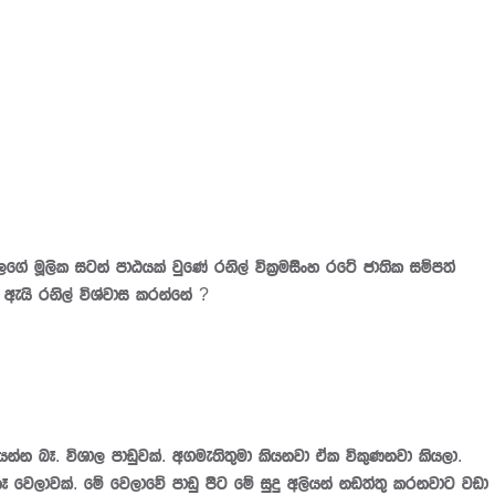
සටන් පාඨයක් වුණේ රනිල් වික්‍රමසිංහ රටේ ජාතික සම්පත්
 ඇයි රනිල් විශ්වාස කරන්නේ ?
විශාල පාඩුවක්. අගමැතිතුමා කියනවා ඒක විකුණනවා කියලා.
ෑ වෙලාවක්. මේ වෙලාවේ පාඩු පිට මේ සුදු අලියන් නඩත්තු කරනවාට වඩා