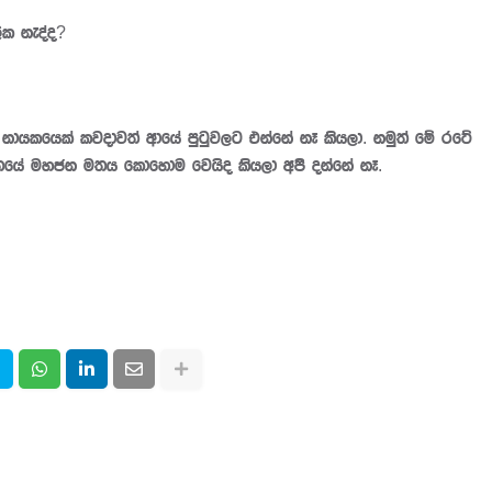
 නැද්ද?
යෙක් කවදාවත් ආයේ පුටුවලට එන්නේ නෑ කියලා. නමුත් මේ රටේ
තයේ මහජන මතය කොහොම වෙයිද කියලා අපි දන්නේ නෑ.