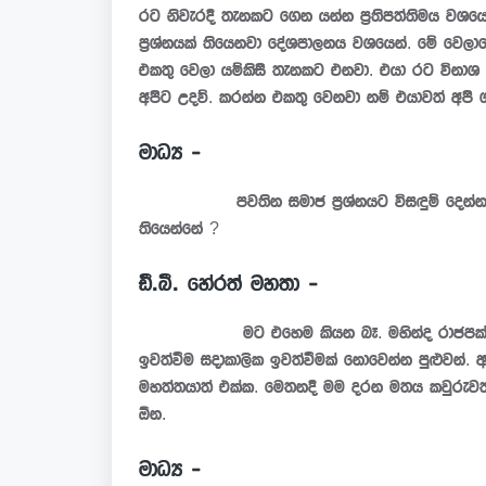
රට නිවැරදි තැනකට ගෙන යන්න ප්‍රතිපත්තිමය වශයෙ
ප්‍රශ්නයක් තියෙනවා දේශපාලනය වශයෙන්. මේ වෙලා
එකතු වෙලා යම්කිසි තැනකට එනවා. එයා රට විනාශ 
අපිට උදව්. කරන්න එකතු වෙනවා නම් එයාවත් අපි
මාධ්‍ය -
පවතින සමාජ ප්‍රශ්නයට විසඳුම් දෙන්න මහින්
තියෙන්නේ ?
ඩී.බී. හේරත් මහතා -
මට එහෙම කියන බෑ. මහින්ද රාජපක්ෂ මහත්ත
ඉවත්වීම සදාකාලික ඉවත්වීමක් නොවෙන්න පුළුවන්. ආ
මහත්තයාත් එක්ක. මෙතනදි මම දරන මතය කවුරුවත
ඕන.
මාධ්‍ය -