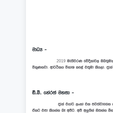
මාධ්‍ය -
2019 මැතිවරණ වේදිකාවල ඔබතුමාලගේ මූලික 
විකුණනවා. ආර්ථිකය විනාශ කළේ එතුමා කියලා. දැන්
ඩී.බී. හේරත් මහතා -
දැන් එයාර් ලංකා එක පවත්වාගෙන යන්න බෑ. 
ඒකට එපා කියන්න බෑ අපිට. අපි අලුතින් හිතන්න ඕන