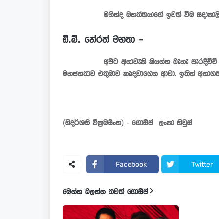
මහින්ද මහත්තයාගේ ඉවත් වීම සදාකාලික
ඩී.බී. හේරත් මහතා -
අපිට අනාවැකි කියන්න බැහැ පැරදිච්චි නායක
මහජනතාව එතුමාව කැඳවාගෙන ආවා. ඉතින් අනාග
(නිදර්ශනී වික්‍රමසිංහ) - ගොසිප් ලංකා නිවුස්
Facebook
Twitter
මෙන්න බලන්න තවත් ගොසිප්