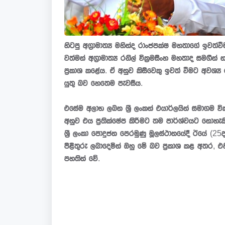
හිටපු අග්‍රාමාත්‍ය මහින්ද රාංජපක්ෂ මහතාගේ ඉව
වත්මන් අග්‍රාමාත්‍ය රනිල් වික්‍රමසිංහ මහතාද සමගින්
ප්‍රකාශ කළේය. ඒ අනුව කිසිවෙකු ඉවත් වීමට අවශ්
යුතු බව හෙතෙම පැවසීය.
එසේම අලාභ ලබන ශ්‍රී ලංකන් එයාර්ලයින් සමාගම විකු
අනුව එය ප්‍රතික්ෂේප කිරීමට තම පාර්ශ්වයට නොහැකි
ශ්‍රී ලංකා පොදුජන පෙරමුණු මූලස්ථානයේදී ඊයේ (25දා)
පිළිතුරු ලබාදෙමින් ඔහු මේ බව ප්‍රකාශ කළ අතර, එහ
පහතින් වේ.