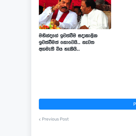
මහින්දගේ ඉවත්වීම සදාකාලික
ඉවත්වීමත් නොවෙයි.. නැවත
අගමැති විය හැකියි..
P
Previous Post