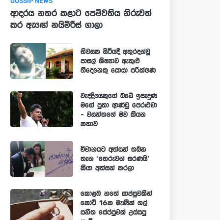
GOSSIP NEWS
ආදරය නතර කළාට පෙම්වතිය නිරුවත්
කර ඇඟේ නයිමිරිස් ගාලා
නිවසක සිටියදී අතුරදන්වූ
පාසල් ශිෂ්‍යාව ඇතුළු
තිදෙනෙකු සොයා පරික්ෂණ
වැද්දියෙකුගේ බඩේ ඉපැදුණ
මගේ පුතා ආණ්ඩු පෙරළුවා
- වසන්තගේ මව කියන
කතාව
විවාහයට අත්සන් තබන
තැන ‘තෙරුවන් සරණයි’
කියා අත්සන් කරලා
කොළඹ හතේ සාප්පුවකින්
කෝටි 16ක මැණික් ගල්
සහිත සේප්පුවක් උස්සපු