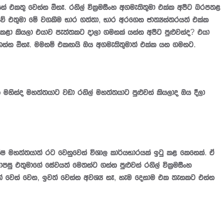
න් එකතු වෙන්න ඕනෑ. රනිල් වික්‍රමසිංහ අගමැතිතුමා එක්ක අපිට බරපතළ
වේ එතුමා මේ වගකීම භාර ගත්තා, භාර අරගෙන ජාත්‍යන්තරයත් එක්ක
කළා කියලා එයාව පැත්තකට දාලා ගමනක් යන්න අපිට පුළුවන්ද? එයා
 ගන්න ඕනෑ. මමනම් එකඟයි ඔය අගමැතිතුමාත් එක්ක යන ගමනට.
ද මහත්තයාට වඩා රනිල් මහත්තයාට පුළුවන් කියලාද ඔය දීලා
යාත් රට වෙනුවෙන් විශාල කාර්යභාරයක් ඉටු කළ කෙනෙක්. ඒ
පසු එතුමාගේ සේවයත් මෙතන්ට ගන්න පුළුවන් රනිල් වික්‍රමසිංහ
් වෙන් වෙන, ඉවත් වෙන්න අවශ්‍ය නෑ, හැම දෙනාම එක තැනකට එන්න