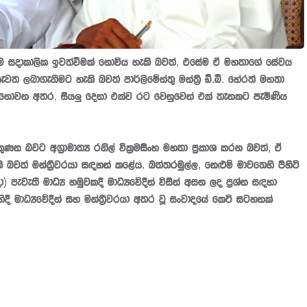
ත්වීම සදාකාලික ඉවත්වීමක් නොවිය හැකි බවත්, එසේම ඒ මහතාගේ සේවය
 නැවත ලබාගැනීමට හැකි බවත් පාර්ලිමේන්තු මන්ත්‍රී ඩී.බී. හේරත් මහතා
‍ය නොවන අතර, සියලු දෙනා එක්ව රට වෙනුවෙන් එක් තැනකට පැමිණිය
ණන බවට අග්‍රාමාත්‍ය රනිල් වික්‍රමසිංහ මහතා ප්‍රකාශ කරන බවත්, ඒ
 බවත් මන්ත්‍රීවරයා සඳහන් කළේය. බත්තරමුල්ල, නෙළුම් මාවතෙහි පිහිටි
 පැවැති මාධ්‍ය හමුවකදී මාධ්‍යවේදීන් විසින් අසන ලද ප්‍රශ්න සඳහා
ිදී මාධ්‍යවේදීන් සහ මන්ත්‍රීවරයා අතර වූ සංවාදයේ කෙටි සටහනක්