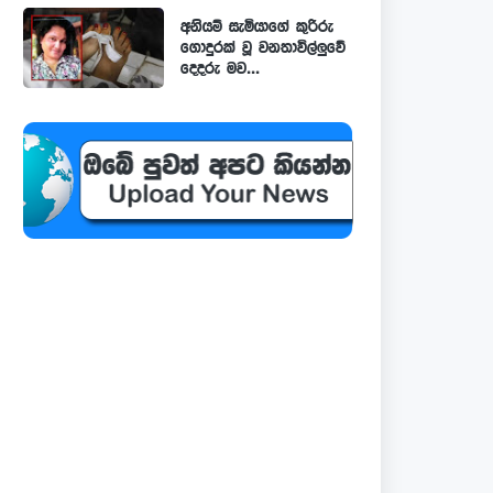
අනියම් සැමියාගේ කුරිරු
ගොදුරක් වූ වනතාවිල්ලුවේ
දෙදරු මව...