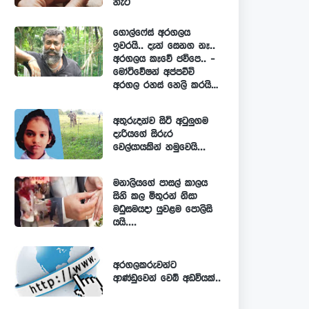
හැටි
ගොල්ෆේස් අරගලය
ඉවරයි.. දැන් සෙනග නෑ..
අරගලය කෑවේ ජවිපෙ.. -
මෝටිවේෂන් අප්පච්චි
අරගල රහස් හෙලි කරයි…
අතුරුදන්ව සිටි අටුලුගම
දැරියගේ සිරුර
වෙල්යායකින් හමුවෙයි...
මනාලියගේ පාසල් කාලය
සිහි කල මිතුරන් නිසා
මධුසමයදා යුවළම පොලිසි
යයි....
අරගලකරුවන්ට
ආණ්ඩුවෙන් වෙබ් අඩවියක්..