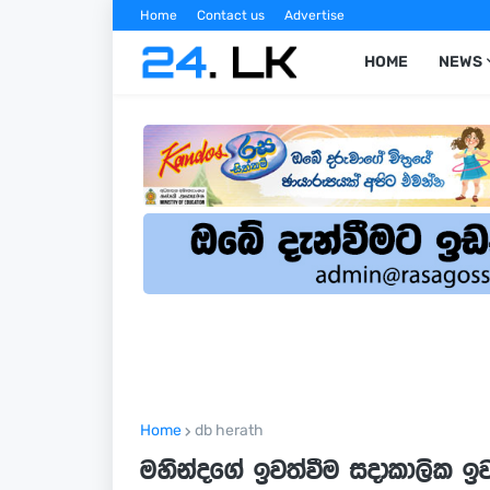
Home
Contact us
Advertise
HOME
NEWS
Home
db herath
මහින්දගේ ඉවත්වීම සදාකාලික ඉ