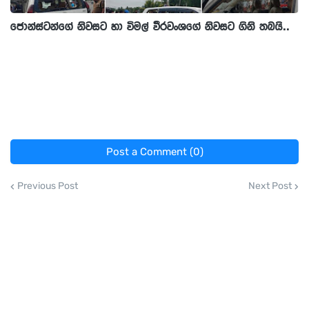
ජොන්ස්ටන්ගේ නිවසට හා විමල් වීරවංශගේ නිවසට ගිනි තබයි..
Post a Comment (0)
Previous Post
Next Post