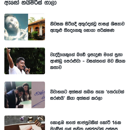
ඇඟේ නයිමිරිස් ගාලා
නිවසක සිටියදී අතුරදන්වූ පාසල් ශිෂ්‍යාව
ඇතුළු තිදෙනෙකු සොයා පරික්ෂණ
වැද්දියෙකුගේ බඩේ ඉපැදුණ මගේ පුතා
ආණ්ඩු පෙරළුවා - වසන්තගේ මව කියන
කතාව
විවාහයට අත්සන් තබන තැන ‘තෙරුවන්
සරණයි’ කියා අත්සන් කරලා
කොළඹ හතේ සාප්පුවකින් කෝටි 16ක
මැණික් ගල් සහිත සේප්පුවක් උස්සපු