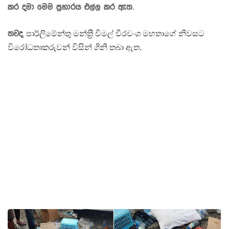
කර දමා මෙම ප්‍රහාරය එල්ල කර ඇත.
තවද
පාර්ලිමේන්තු මන්ත‍්‍රී විමල් වීරවංශ මහතාගේ නිවසට
විරෝධතාකරුවන් විසින් ගිනි තබා ඇත.