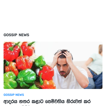
GOSSIP NEWS
GOSSIP NEWS
ආදරය නතර කළාට පෙම්වතිය නිරුවත් කර