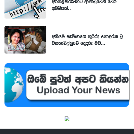
අරගලකරුවන්ට ආණ්ඩුවෙන් වෙබ්
අඩවියක්..
අනියම් සැමියාගේ කුරිරු ගොදුරක් වූ
වනතාවිල්ලුවේ දෙදරු මව...