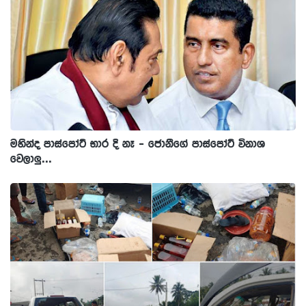
මහින්ද පාස්පෝට් භාර දි නෑ - ජොනීගේ පාස්පෝට් විනාශ
වෙලාලු...