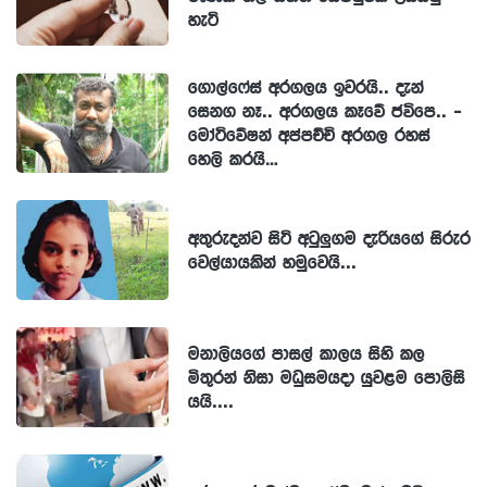
හැටි
ගොල්ෆේස් අරගලය ඉවරයි.. දැන්
සෙනග නෑ.. අරගලය කෑවේ ජවිපෙ.. -
මෝටිවේෂන් අප්පච්චි අරගල රහස්
හෙලි කරයි…
අතුරුදන්ව සිටි අටුලුගම දැරියගේ සිරුර
වෙල්යායකින් හමුවෙයි...
මනාලියගේ පාසල් කාලය සිහි කල
මිතුරන් නිසා මධුසමයදා යුවළම පොලිසි
යයි....