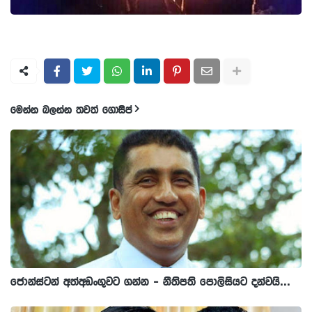
මෙන්න බලන්න තවත් ගොසිප්
ජොන්ස්ටන් අත්අඩංගුවට ගන්න - නීතිපති පොලිසියට දන්වයි...