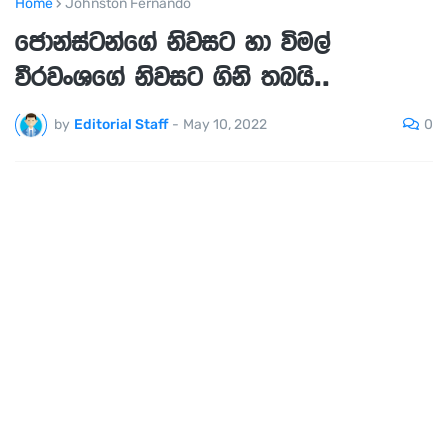
Home
Johnston Fernando
ජොන්ස්ටන්ගේ නිවසට හා විමල්
වීරවංශගේ නිවසට ගිනි තබයි..
0
by
Editorial Staff
-
May 10, 2022