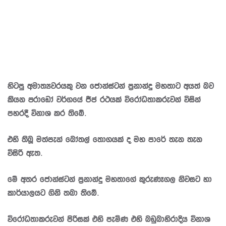
හිටපු අමාත්‍යවරයකු වන ජොන්ස්ටන් ප්‍රනාන්දු මහතාට අයත් බව
කියන ප‍්‍රාඩෝ වර්ගයේ ජීප් රථයක් විරෝධතාකරුවන් විසින්
පහරදී විනාශ කර තිබේ.
එහි තිබූ මත්පැන් බෝතල් තොගයක් ද මහ පාරේ තැන තැන
විසිරී ඇත.
මේ අතර ජොන්ස්ටන් ප්‍රනාන්දු මහතාගේ කුරුණෑගල නිවසට හා
කාර්යාලයට ගිනි තබා තිබේ.
විරෝධතාකරුවන් පිරිසක් එහි පැමිණ එහි බඩුබාහිරාදිය විනාශ