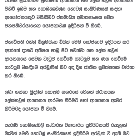
රජයේ ප්‍රධානතම පුවත්පත් ආයතනය වන ලේක් හවුස් ආයතනය
පිහිටි ඉඩම සහ ගොඩනැගිල්ල හෝටල් සංකීර්ණයක් සඳහා
ආයෝජකයකුට විකිණීමට ජනමාධ්‍ය අමාත්‍යාංශය වෙත
ජනපතිවරයාගෙන් යෝජනාවක් ඉදිරිපත් වී තිබේ.
ජනාධිපති රනිල් වික්‍රමසිංහ විසින් මෙම යෝජනාව ඉදිරිපත් කර
ඇත්තේ දැනට අතිශය පාඩු පිට පවත්වා යන ලේක් හවුස්
ආයතනයේ සේවක වැටුප් ගෙවීමේ ගැටලුව සහ ණය ගෙවීමේ
ගැටලුව විසඳීමේ අරමුණින් බව අද දින ජාතික පුවත්පතක් වාර්තා
කර තිබේ.
ලබා ගන්නා මුදලින් කොළඹ නගරයේ වෙනත් ස්ථානයක
ලේක්හවුස් ආයතනය ආරම්භ කිරීමට හෝ ආයතනය ඈවර
කිරීමටද යෝජනා වී තිබේ.
පැරණි ගොඩනැගිලි සංචාරක ව්‍යාපාරය ප්‍රවර්ධනයට රුකුලක්
බැවින් මෙහි හෝටල් සංකීර්ණයක් ඉදිකිරීම අරමුණ වී ඇති බව