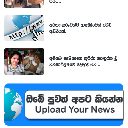
යයි....
අරගලකරුවන්ට ආණ්ඩුවෙන් වෙබ්
අඩවියක්..
අනියම් සැමියාගේ කුරිරු ගොදුරක් වූ
වනතාවිල්ලුවේ දෙදරු මව...