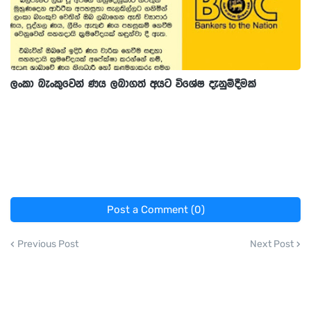
ලංකා බැංකුවෙන් ණය ලබාගත් අයට විශේෂ දැනුම්දීමක්
Post a Comment (0)
Previous Post
Next Post