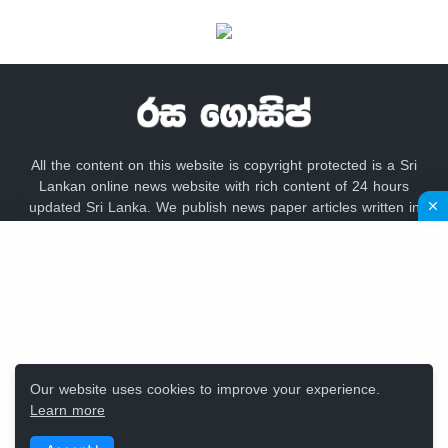
All the content on this website is copyright protected is a Sri
Lankan online news website with rich content of 24 hours
updated Sri Lanka. We publish news paper articles written in
sinhala language like lankadeepa, lakbima,
adaderana,dailynews, newsfirst, lankacnews,divaina, hirunews,
gossip lanka news, hiru gossip, dinamina, sundayleader,
dailymirror,Mawbima,Aruna.
Our website uses cookies to improve your experience.
Learn more
Design by -
Rasa Gossip Team