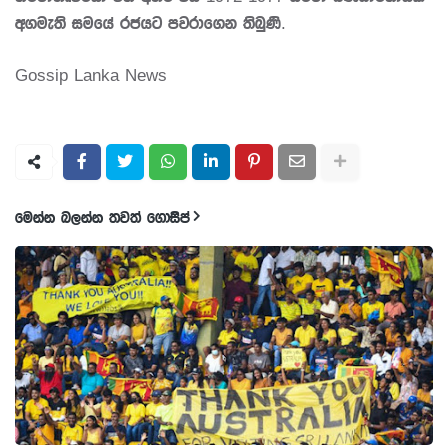
අගමැති සමයේ රජයට පවරාගෙන තිබුණි.
Gossip Lanka News
මෙන්න බලන්න තවත් ගොසිප්