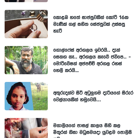
කොළඹ හතේ සාප්පුවකින් කෝටි 16ක
මැණික් ගල් සහිත සේප්පුවක් උස්සපු
හැටි
ගොල්ෆේස් අරගලය ඉවරයි.. දැන්
සෙනග නෑ.. අරගලය කෑවේ ජවිපෙ.. -
මෝටිවේෂන් අප්පච්චි අරගල රහස්
හෙලි කරයි…
අතුරුදන්ව සිටි අටුලුගම දැරියගේ සිරුර
වෙල්යායකින් හමුවෙයි...
මනාලියගේ පාසල් කාලය සිහි කල
මිතුරන් නිසා මධුසමයදා යුවළම පොලිසි