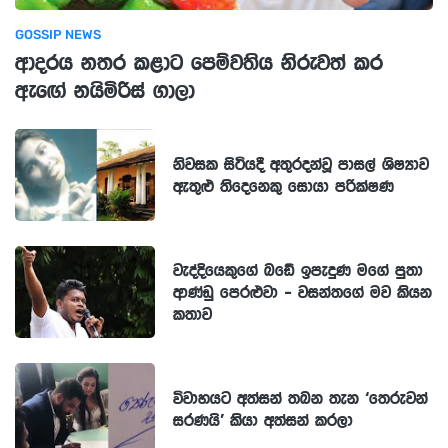
GOSSIP NEWS
ආදරය නතර කළාට පෙම්වතිය නිරුවත් කර
ඇඟේ නයිමිරිස් ගාලා
නිවසක සිටියදී අතුරදන්වූ පාසල් ශිෂ්‍යාව
ඇතුළු තිදෙනෙකු සොයා පරික්ෂණ
වැද්දියෙකුගේ බඩේ ඉපැදුණ මගේ පුතා
ආණ්ඩු පෙරළුවා - වසන්තගේ මව කියන
කතාව
විවාහයට අත්සන් තබන තැන ‘තෙරුවන්
සරණයි’ කියා අත්සන් කරලා