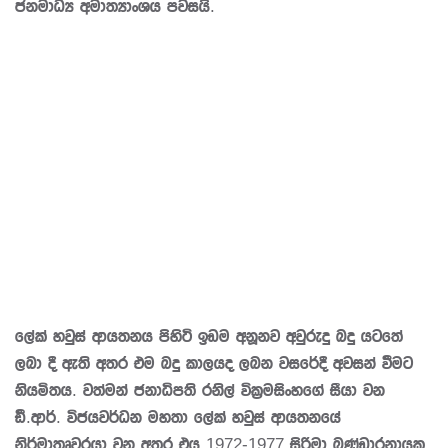
ජනමාධ්‍ය අමාත්‍යාංශය පවසයි.
ලේක් හවුස් ආයතනය පිහිටි ඉඩම අනූනව අවුරුදු බදු යටතේ
ලබා දී ඇති අතර එම බදු කාලයද ලබන වසරේදී අවසන් වීමට
නියමිතය. වත්මන් ජනාධිපති රනිල් වික්‍රමසිංහගේ සීයා වන
ඩී.ආර්. විජයවර්ධන මහතා ලේක් හවුස් ආයතනයේ
නිර්මාතෘවරයා වන අතර එය 1972-1977 සිරිමා බණ්ඩාරනායක