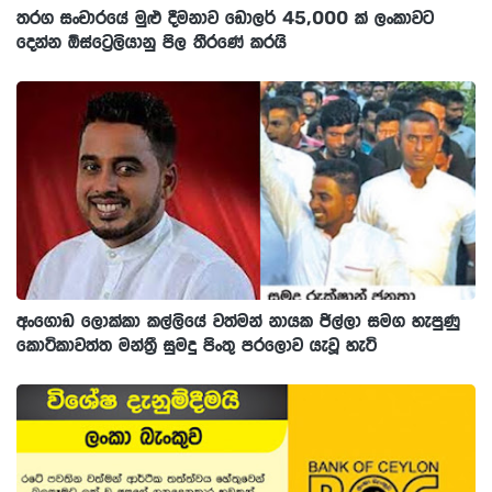
තරග සංචාරයේ මුළු දීමනාව ඩොලර් 45,000 ක් ලංකාවට
දෙන්න ඕස්ට්‍රෙලියානු පිල තීරණේ කරයි
අංගොඩ ලොක්කා කල්ලියේ වත්මන් නායක ජිල්ලා සමග හැපුණු
කොටිකාවත්ත මන්ත්‍රී සුමදු පිංතු පරලොව යැවූ හැටි