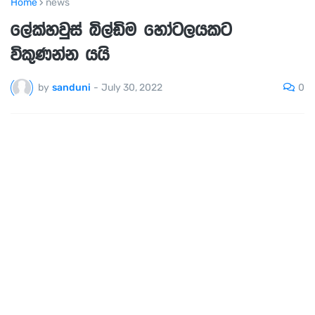
Home
news
ලේක්හවුස් බිල්ඩිම හෝටලයකට
විකුණන්න යයි
0
by
sanduni
-
July 30, 2022