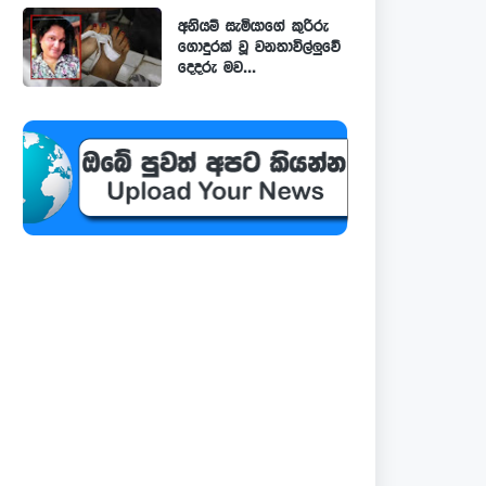
අනියම් සැමියාගේ කුරිරු
ගොදුරක් වූ වනතාවිල්ලුවේ
දෙදරු මව...