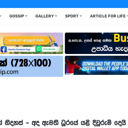
GOSSIP
GALLERY
SPORT
ARTICLE FOR LIFE
් නිදහස් - අද ඇමති ධූරයේ යළි දිවුරුම් දෙයි