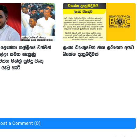
ලොක්කා කල්ලියේ වත්මන්
ලංකා බැංකුවෙන් ණය ලබාගත් අයට
ල්ලා සමග හැපුණු
විශේෂ දැනුම්දීමක්
්ත මන්ත්‍රී සුමදු පිංතු
ැවූ හැටි
ost a Comment (0)