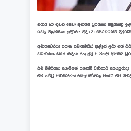
වරාය හා ගුවන් සේවා අමාත්‍ය ධූරයෙන් පසුගියදා ඉල්ල
රනිල් වික්‍රමසිංහ ඉදිරියේ අද (2) පෙරවරුවේ දිවුරුම
අමාත්‍යවරයා ජපාන සමාගමකින් අල්ලස් ලබා ගත් බව 
නිර්මාණය කිරීම සඳහා ඔහු ජූලි 6 වනදා අමාත්‍ය ධූර
එම විමර්ශන කොමිෂන් සභාවේ වාර්තාව සෙනසුරාදා
එම කමිටු වාර්තාවෙන් නිමල් සිරිපාල මහතා එම චෝ