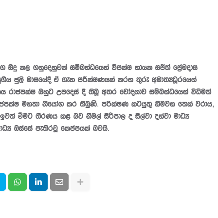
ිදු කළ ගනුදෙනුවක් සම්බන්ධයෙන් විපක්ෂ නායක සජිත් ප්‍රේමදාස
ුගිය ජුලි මාසයේදී ඒ ගැන පරීක්ෂණයක් කරන තුරු අමාත්‍යධූරයෙන්
රාජපක්ෂ ඔහුට උපදෙස් දී තිබූ අතර චෝදනාව සම්බන්ධයෙන් විධිමත්
ජපක්ෂ මහතා නියෝග කර තිබුණි. පරීක්ෂණ කටයුතු නිමවන තෙක් වරාය,
ඉවත් වීමට තීරණය කළ බව නිමල් සිරිපාල ද සිල්වා දන්වා මාධ්‍ය
්‍ය ඔස්සේ පැතිරවූ කෙප්පයක් බවයි.