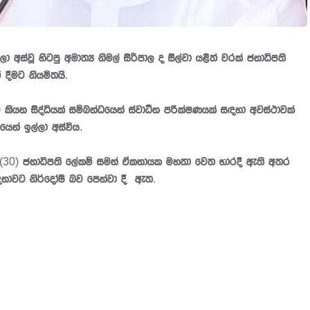
ා අස්වූ හිටපු අමාත්‍ය නිමල් සිරිපාල ද සිල්වා යළිත් වරක් ජනාධිපති
් දීමට නියමිතයි.
කියන සිද්ධියක් සම්බන්ධයෙන් ස්වාධීන පරීක්ෂණයක් සඳහා අවස්ථාවක්
යෙන් ඉල්ලා අස්විය.
 (30) ජනාධිපති ලේකම් සමන් ඒකනායක මහතා වෙත භාරදී ඇති අතර
දනාවට නිර්දෝෂී බව පෙන්වා දී ඇත.