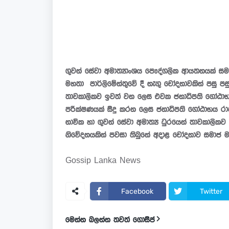
ගුවන් සේවා අමාත්‍යාංශය පෞද්ගලික ආයතනයක් සමග ස
මහතා පාර්ලිමේන්තුවේ දී නැගු චෝදනාවකින් පසු පස
තාවකාලිකව ඉවත් වන ලෙස එවක ජනාධිපති ගෝඨාභය 
පරීක්ෂණයක් සිදු කරන ලෙස ජනාධිපති ගෝඨාභය රා
නාවික හා ගුවන් සේවා අමාත්‍ය ධුරයෙන් තාවකාලිකව 
නිවේදනයකින් පවසා තිබුනේ අදාළ චෝදනාව සමාජ මාධ
Gossip Lanka News
Facebook
Twitter
මෙන්න බලන්න තවත් ගොසිප්