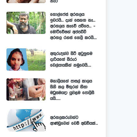
හැටි
ගොල්ෆේස් අරගලය
ඉවරයි.. දැන් සෙනග නෑ..
අරගලය කෑවේ ජවිපෙ.. -
මෝටිවේෂන් අප්පච්චි
අරගල රහස් හෙලි කරයි…
අතුරුදන්ව සිටි අටුලුගම
දැරියගේ සිරුර
වෙල්යායකින් හමුවෙයි...
මනාලියගේ පාසල් කාලය
සිහි කල මිතුරන් නිසා
මධුසමයදා යුවළම පොලිසි
යයි....
අරගලකරුවන්ට
ආණ්ඩුවෙන් වෙබ් අඩවියක්..