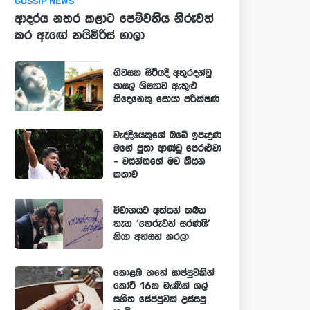
GOSSIP NEWS
ආදරය නතර කළාට පෙම්වතිය නිරුවත්
කර ඇඟේ නයිමිරිස් ගාලා
නිවසක සිටියදී අතුරදන්වූ
පාසල් ශිෂ්‍යාව ඇතුළු
තිදෙනෙකු සොයා පරික්ෂණ
වැද්දියෙකුගේ බඩේ ඉපැදුණ
මගේ පුතා ආණ්ඩු පෙරළුවා
- වසන්තගේ මව කියන
කතාව
විවාහයට අත්සන් තබන
තැන ‘තෙරුවන් සරණයි’
කියා අත්සන් කරලා
කොළඹ හතේ සාප්පුවකින්
කෝටි 16ක මැණික් ගල්
සහිත සේප්පුවක් උස්සපු