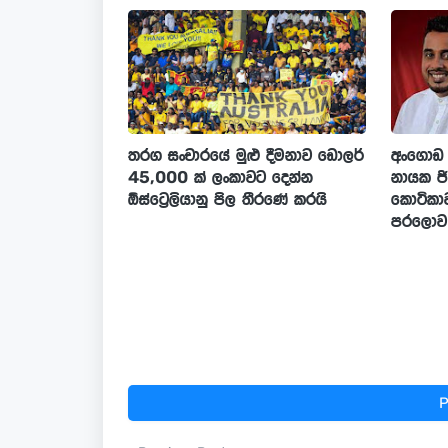
තරග සංචාරයේ මුළු දීමනාව ඩොලර්
අංගොඩ 
45,000 ක් ලංකාවට දෙන්න
නායක ජි
ඕස්ට්‍රෙලියානු පිල තීරණේ කරයි
කොටිකාවත
පරලොව ය
P