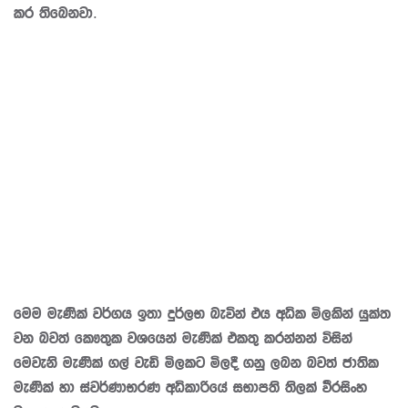
කර තිබෙනවා.
මෙම මැණික් වර්ගය ඉතා දුර්ලභ බැවින් එය අධික මිලකින් යුක්ත
වන බවත් කෞතුක වශයෙන් මැණික් එකතු කරන්නන් විසින්
මෙවැනි මැණික් ගල් වැඩි මිලකට මිලදී ගනු ලබන බවත් ජාතික
මැණික් හා ස්වර්ණාභරණ අධිකාරියේ සභාපති තිලක් වීරසිංහ