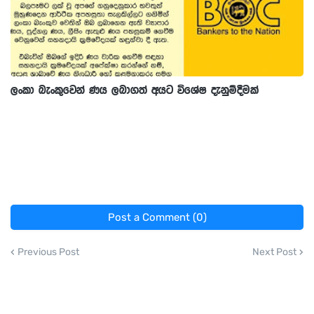
ලංකා බැංකුවෙන් ණය ලබාගත් අයට විශේෂ දැනුම්දීමක්
Post a Comment (0)
Previous Post
Next Post