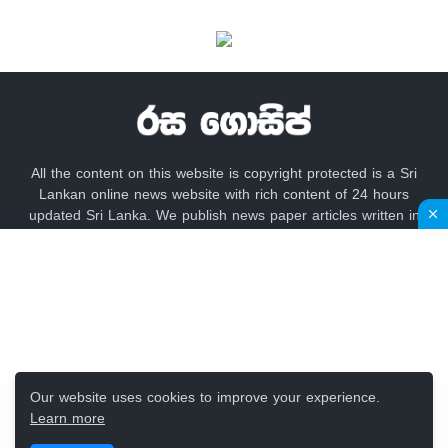
All the content on this website is copyright protected is a Sri
Lankan online news website with rich content of 24 hours
updated Sri Lanka. We publish news paper articles written in
sinhala language like lankadeepa, lakbima,
adaderana,dailynews, newsfirst, lankacnews,divaina, hirunews,
gossip lanka news, hiru gossip, dinamina, sundayleader,
dailymirror,Mawbima,Aruna.
Our website uses cookies to improve your experience.
Learn more
Design by -
Rasa Gossip Team