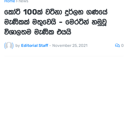
Home
news
කෝටි 100ක් වටිනා දුර්ලභ ගණයේ
මැණිකක් මතුවෙයි - මෙරටින් හමුවූ
විශාලතම මැණික එයයි
0
by
Editorial Staff
-
November 25, 2021