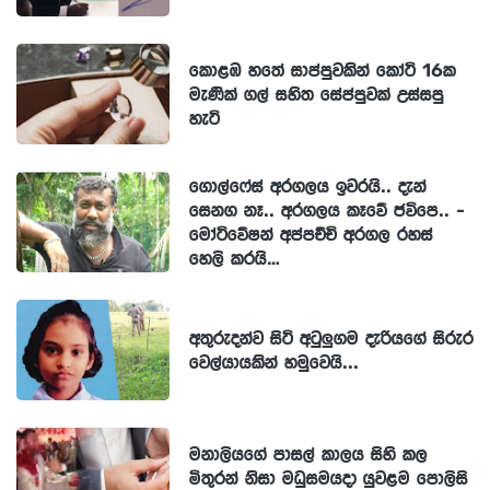
කොළඹ හතේ සාප්පුවකින් කෝටි 16ක
මැණික් ගල් සහිත සේප්පුවක් උස්සපු
හැටි
ගොල්ෆේස් අරගලය ඉවරයි.. දැන්
සෙනග නෑ.. අරගලය කෑවේ ජවිපෙ.. -
මෝටිවේෂන් අප්පච්චි අරගල රහස්
හෙලි කරයි…
අතුරුදන්ව සිටි අටුලුගම දැරියගේ සිරුර
වෙල්යායකින් හමුවෙයි...
මනාලියගේ පාසල් කාලය සිහි කල
මිතුරන් නිසා මධුසමයදා යුවළම පොලිසි