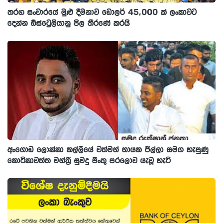
තරග සංචාරයේ මුළු දීමනාව ඩොලර් 45,000 ක් ලංකාවට
දෙන්න ඕස්ට්‍රෙලියානු පිල තීරණේ කරයි
අංගොඩ ලොක්කා කල්ලියේ වත්මන් නායක ජිල්ලා සමග හැපුණු
කොටිකාවත්ත මන්ත්‍රී සුමදු පිංතු පරලොව යැවූ හැටි