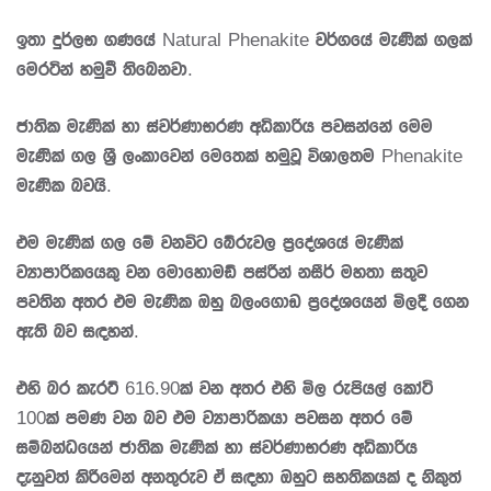
ඉතා දුර්ලභ ගණයේ Natural Phenakite වර්ගයේ මැණික් ගලක්
මෙරටින් හමුවී තිබෙනවා.
ජාතික මැණික් හා ස්වර්ණාභරණ අධිකාරිය පවසන්නේ මෙම
මැණික් ගල ශ්‍රී ලංකාවෙන් මෙතෙක් හමුවූ විශාලතම Phenakite
මැණික බවයි.
එම මැණික් ගල මේ වනවිට බේරුවල ප්‍රදේශයේ මැණික්
ව්‍යාපාරිකයෙකු වන මොහොමඩ් පස්රීන් නසීර් මහතා සතුව
පවතින අතර එම මැණික ඔහු බලංගොඩ ප්‍රදේශයෙන් මිලදී ගෙන
ඇති බව සඳහන්.
එහි බර කැරට් 616.90ක් වන අතර එහි මිල රුපියල් කෝටි
100ක් පමණ වන බව එම ව්‍යාපාරිකයා පවසන අතර මේ
සම්බන්ධයෙන් ජාතික මැණික් හා ස්වර්ණාභරණ අධිකාරිය
දැනුවත් කිරීමෙන් අනතුරුව ඒ සඳහා ඔහුට සහතිකයක් ද නිකුත්