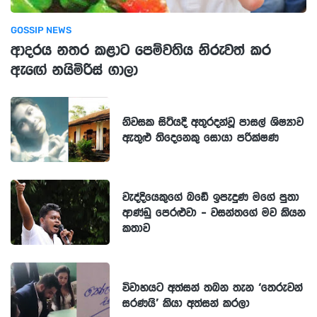
GOSSIP NEWS
ආදරය නතර කළාට පෙම්වතිය නිරුවත් කර
ඇඟේ නයිමිරිස් ගාලා
නිවසක සිටියදී අතුරදන්වූ පාසල් ශිෂ්‍යාව
ඇතුළු තිදෙනෙකු සොයා පරික්ෂණ
වැද්දියෙකුගේ බඩේ ඉපැදුණ මගේ පුතා
ආණ්ඩු පෙරළුවා - වසන්තගේ මව කියන
කතාව
විවාහයට අත්සන් තබන තැන ‘තෙරුවන්
සරණයි’ කියා අත්සන් කරලා