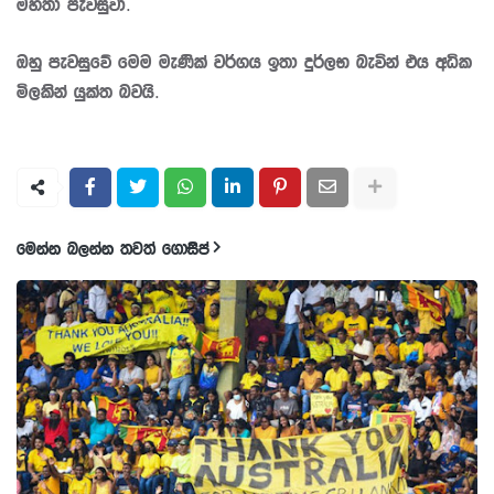
මහතා පැවසුවා.
ඔහු පැවසුවේ මෙම මැණික් වර්ගය ඉතා දුර්ලභ බැවින් එය අධික
මිලකින් යුක්ත බවයි.
මෙන්න බලන්න තවත් ගොසිප්