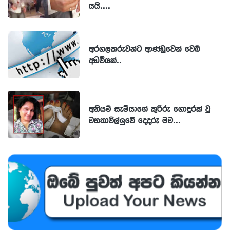
යයි....
අරගලකරුවන්ට ආණ්ඩුවෙන් වෙබ්
අඩවියක්..
අනියම් සැමියාගේ කුරිරු ගොදුරක් වූ
වනතාවිල්ලුවේ දෙදරු මව...