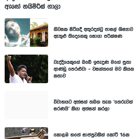
ඇඟේ නයිමිරිස් ගාලා
නිවසක සිටියදී අතුරදන්වූ පාසල් ශිෂ්‍යාව
ඇතුළු තිදෙනෙකු සොයා පරික්ෂණ
වැද්දියෙකුගේ බඩේ ඉපැදුණ මගේ පුතා
ආණ්ඩු පෙරළුවා - වසන්තගේ මව කියන
කතාව
විවාහයට අත්සන් තබන තැන ‘තෙරුවන්
සරණයි’ කියා අත්සන් කරලා
කොළඹ හතේ සාප්පුවකින් කෝටි 16ක