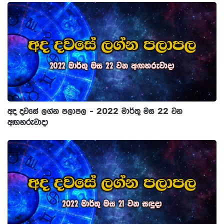
අද දවසේ ලග්න පලාපල - 2022 මාර්තු මස 22 වන
අඟහරුවාදා