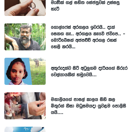
මැණික් ගල් සහිත සේප්පුවක් උස්සපු
හැටි
ගොල්ෆේස් අරගලය ඉවරයි.. දැන්
සෙනග නෑ.. අරගලය කෑවේ ජවිපෙ.. -
මෝටිවේෂන් අප්පච්චි අරගල රහස්
හෙලි කරයි…
අතුරුදන්ව සිටි අටුලුගම දැරියගේ සිරුර
වෙල්යායකින් හමුවෙයි...
මනාලියගේ පාසල් කාලය සිහි කල
මිතුරන් නිසා මධුසමයදා යුවළම පොලිසි
යයි....