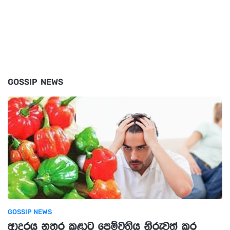
GOSSIP NEWS
GOSSIP NEWS
ආදරය නතර කළාට පෙම්වතිය නිරුවත් කර