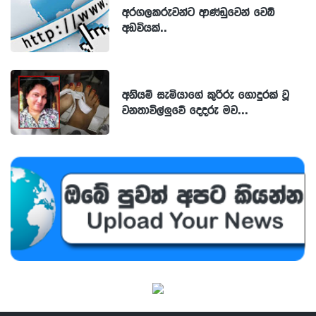
අරගලකරුවන්ට ආණ්ඩුවෙන් වෙබ්
අඩවියක්..
අනියම් සැමියාගේ කුරිරු ගොදුරක් වූ
වනතාවිල්ලුවේ දෙදරු මව...