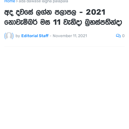
Home
ada dawase lagna palapala
අද දවසේ ලග්න පලාපල - 2021
නොවැම්බර් මස 11 වැනිදා බ්‍රහස්පතින්දා
0
by
Editorial Staff
-
November 11, 2021