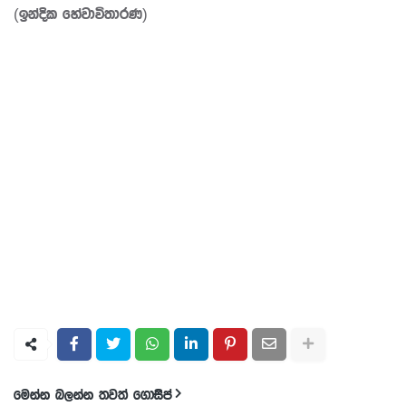
(ඉන්දික හේවාවිතාරණ)
මෙන්න බලන්න තවත් ගොසිප්