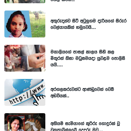
අතුරුදන්ව සිටි අටුලුගම දැරියගේ සිරුර
වෙල්යායකින් හමුවෙයි...
මනාලියගේ පාසල් කාලය සිහි කල
මිතුරන් නිසා මධුසමයදා යුවළම පොලිසි
යයි....
අරගලකරුවන්ට ආණ්ඩුවෙන් වෙබ්
අඩවියක්..
අනියම් සැමියාගේ කුරිරු ගොදුරක් වූ
වනතාවිල්ලුවේ දෙදරු මව...