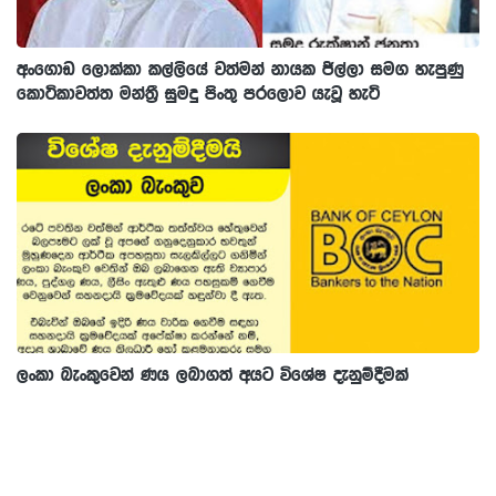
අංගොඩ ලොක්කා කල්ලියේ වත්මන් නායක ජිල්ලා සමග හැපුණු
කොටිකාවත්ත මන්ත්‍රී සුමදු පිංතු පරලොව යැවූ හැටි
ලංකා බැංකුවෙන් ණය ලබාගත් අයට විශේෂ දැනුම්දීමක්