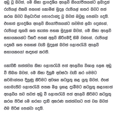
අඩු වූ බවත්, මේ නිසා ප්‍රාදේශීය අලෙවි නියෝජිතයන්ට ලබාදුන්
රුපියල් එකයි පනහේ කොමිස් මුදල රුපියල් හතර බවට පත්
කරන බවට බලධාරින් පොරොන්දු වූ බවත් ඔවුහු පෙන්වා දෙති.
එහෙත් ප්‍රාදේශීය අලෙවි නියෝජිතයන්ට තවමත් ලබා දෙන්නේ,
රුපියල් තුනයි ශත හැත්ත පහක මුදලක් බවත්, මේ නිසා අලෙවි
සහායකයන්ට ටිකට් පතක් අලවි කිරීමේදී හිමි වන්නේ, රුපියල්
දෙකයි ශත පනහක් වැනි මුදලක් බවත් ලොතරැයි අලෙවි
සහායකයෝ සඳහන් කරති.
කෝවිඩ් තත්ත්වය නිසා ලොතරැයි පත් අලෙවිය විශාල ලෙස අඩු
වී තිබන බවත්, මේ නිසා දිනුම් අවස්ථා වැඩි කර මෙමට
කර්මාන්තය දියුණු කිරීමට අවශ්‍ය කටයුතු කළ යුතු බවත්, එසේ
නොමැතිව ලොතරැයි පතක මිල ඉහළ දැමීමට කටයුතු කළහොත්
අලෙවිය තව තවත් අඩු වී ලොතරැයි පත් අලෙවි කිරීමට කටයුතු
කරන පිරිස් මේ හරහා දැඩි අසරණ තත්ත්වයට පත් වන බවත්
එම පිරිස් පෙන්වා දෙති.