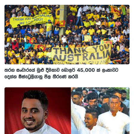
තරග සංචාරයේ මුළු දීමනාව ඩොලර් 45,000 ක් ලංකාවට
දෙන්න ඕස්ට්‍රෙලියානු පිල තීරණේ කරයි