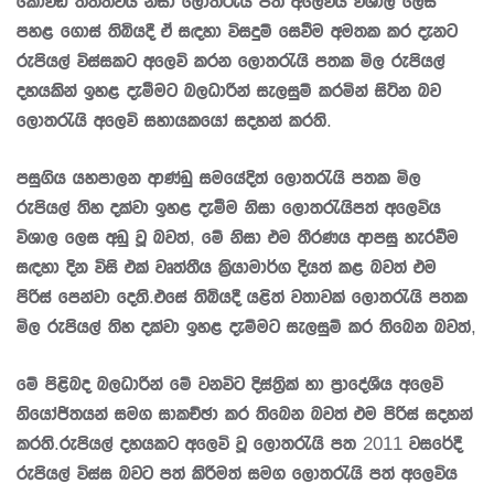
කෝවිඩ් තත්ත්වය නිසා ලොතරැයි පත් අලෙවිය විශාල ලෙස
පහළ ගොස් තිබියදී ඒ සඳහා විසදුම් සෙවීම අමතක කර දැනට
රුපියල් විස්සකට අලෙවි කරන ලොතරැයි පතක මිල රුපියල්
දහයකින් ඉහළ දැමීමට බලධාරීන් සැලසුම් කරමින් සිටින බව
ලොතරැයි අලෙවි සහායකයෝ සදහන් කරති.
පසුගිය යහපාලන ආණ්ඩු සමයේදිත් ලොතරැයි පතක මිල
රුපියල් තිහ දක්වා ඉහළ දැමීම නිසා ලොතරැයිපත් අලෙවිය
විශාල ලෙස අඩු වූ බවත්, මේ නිසා එම තීරණය ආපසු හැරවීම
සඳහා දින විසි එක් වෘත්තීය ක්‍රියාමාර්ග දියත් කළ බවත් එම
පිරිස් පෙන්වා දෙති.එසේ තිබියදී යළිත් වතාවක් ලොතරැයි පතක
මිල රුපියල් තිහ දක්වා ඉහළ දැම්මට සැලසුම් කර තිබෙන බවත්,
මේ පිළිබද බලධාරීන් මේ වනවිට දිස්ත්‍රික් හා ප්‍රාදේශීය අලෙවි
නියෝජිතයන් සමග සාකච්ඡා කර තිබෙන බවත් එම පිරිස් සදහන්
කරති.රුපියල් දහයකට අලෙවි වූ ලොතරැයි පත 2011 වසරේදී
රුපියල් විස්ස බවට පත් කිරීමත් සමග ලොතරැයි පත් අලෙවිය