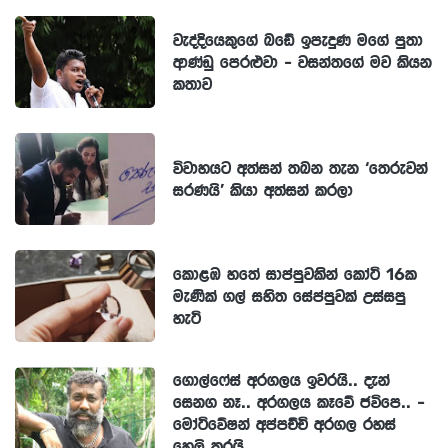
වැද්දියෙකුගේ බඩේ ඉපැදුණ මගේ පුතා
ආණ්ඩු පෙරළුවා - වසන්තගේ මව කියන
කතාව
විවාහයට අත්සන් තබන තැන ‘තෙරුවන්
සරණයි’ කියා අත්සන් කරලා
කොළඹ හතේ සාප්පුවකින් කෝටි 16ක
මැණික් ගල් සහිත සේප්පුවක් උස්සපු
හැටි
ගොල්ෆේස් අරගලය ඉවරයි.. දැන්
සෙනග නෑ.. අරගලය කෑවේ ජවිපෙ.. -
මෝටිවේෂන් අප්පච්චි අරගල රහස්
හෙලි කරයි…