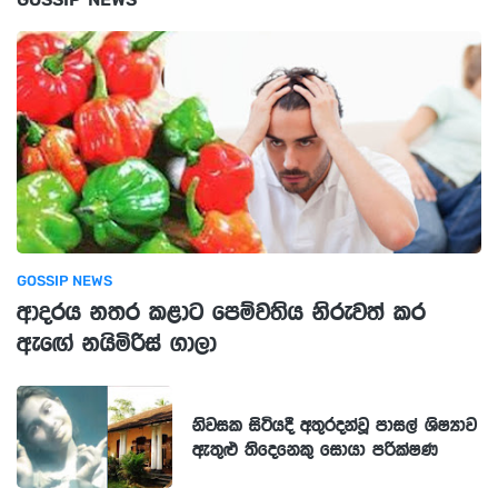
GOSSIP NEWS
ආදරය නතර කළාට පෙම්වතිය නිරුවත් කර
ඇඟේ නයිමිරිස් ගාලා
නිවසක සිටියදී අතුරදන්වූ පාසල් ශිෂ්‍යාව
ඇතුළු තිදෙනෙකු සොයා පරික්ෂණ