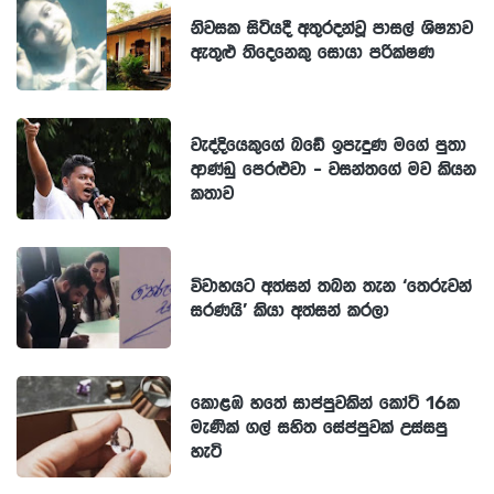
නිවසක සිටියදී අතුරදන්වූ පාසල් ශිෂ්‍යාව
ඇතුළු තිදෙනෙකු සොයා පරික්ෂණ
වැද්දියෙකුගේ බඩේ ඉපැදුණ මගේ පුතා
ආණ්ඩු පෙරළුවා - වසන්තගේ මව කියන
කතාව
විවාහයට අත්සන් තබන තැන ‘තෙරුවන්
සරණයි’ කියා අත්සන් කරලා
කොළඹ හතේ සාප්පුවකින් කෝටි 16ක
මැණික් ගල් සහිත සේප්පුවක් උස්සපු
හැටි