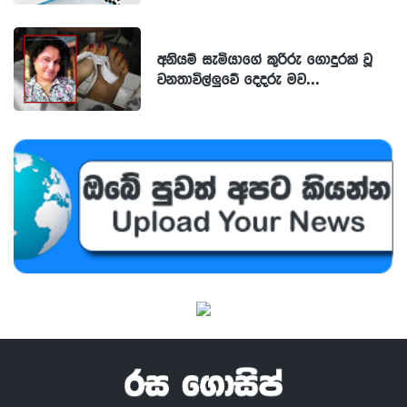
අනියම් සැමියාගේ කුරිරු ගොදුරක් වූ
වනතාවිල්ලුවේ දෙදරු මව...