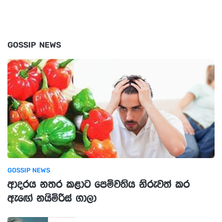
GOSSIP NEWS
GOSSIP NEWS
ආදරය නතර කළාට පෙම්වතිය නිරුවත් කර
ඇඟේ නයිමිරිස් ගාලා