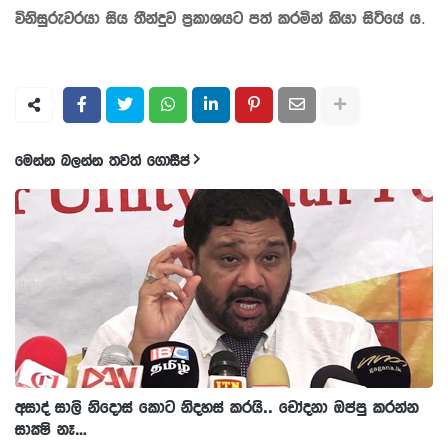
විනිසුරුවරයා සිය තීන්දුව ප්‍රකාශයට පත් කරමින් කියා සිටියේ ය.
මෙන්න බලන්න තවත් ගොසිප්
අසාද් සාලි නිදොස් කොට නිදහස් කරයි.. චෝදනා ඔප්පු කරන්න
සාක්‍ෂි නෑ…