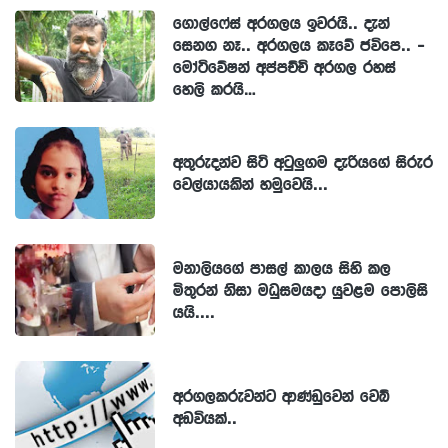
ගොල්ෆේස් අරගලය ඉවරයි.. දැන්
සෙනග නෑ.. අරගලය කෑවේ ජවිපෙ.. -
මෝටිවේෂන් අප්පච්චි අරගල රහස්
හෙලි කරයි…
අතුරුදන්ව සිටි අටුලුගම දැරියගේ සිරුර
වෙල්යායකින් හමුවෙයි...
මනාලියගේ පාසල් කාලය සිහි කල
මිතුරන් නිසා මධුසමයදා යුවළම පොලිසි
යයි....
අරගලකරුවන්ට ආණ්ඩුවෙන් වෙබ්
අඩවියක්..