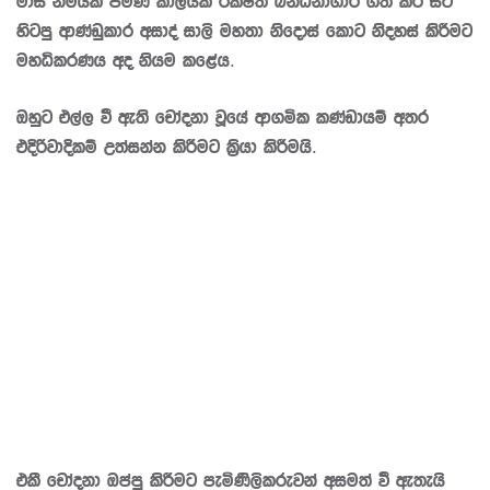
මාස නමයක පමණ කාලයක් රක්ෂිත බන්ධනාගාර ගත කර සිටි
හිටපු ආණ්ඩුකාර අසාද් සාලි මහතා නිදොස් කොට නිදහස් කිරීමට
මහධිකරණය අද නියම කළේය.
ඔහුට එල්ල වී ඇති චෝදනා වූයේ ආගමික කණ්ඩායම් අතර
එදිරිවාදිකම් උත්සන්න කිරීමට ක්‍රියා කිරීමයි.
එකී චෝදනා ඔප්පු කිරීමට පැමිණිලිකරුවන් අසමත් වී ඇතැයි