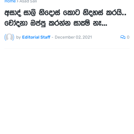
Home
Asad Sali
අසාද් සාලි නිදොස් කොට නිදහස් කරයි..
චෝදනා ඔප්පු කරන්න සාක්‍ෂි නෑ…
0
by
Editorial Staff
-
December 02, 2021