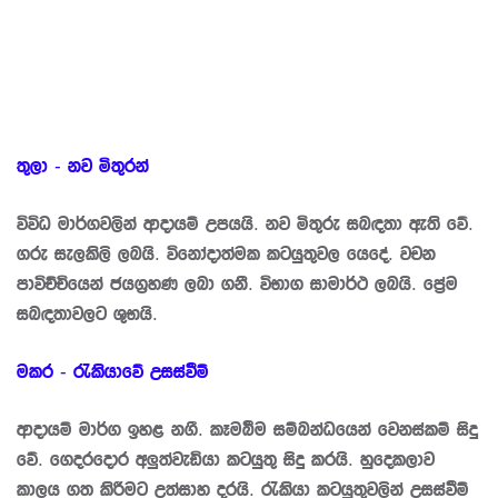
තුලා - නව මිතුරන්
විවිධ මාර්ගවලින් ආදායම් උපයයි. නව මිතුරු සබඳතා ඇති වේ.
ගරු සැලකිලි ලබයි. විනෝදාත්මක කටයුතුවල යෙදේ. වචන
පාවිච්චියෙන් ජයග්‍රහණ ලබා ගනී. විභාග සාමාර්ථ ලබයි. ප්‍රේම
සබඳතාවලට ශුභයි.
මකර - රැකියාවේ උසස්වීම්
ආදායම් මාර්ග ඉහළ නගී. කෑමබීම සම්බන්ධයෙන් වෙනස්කම් සිදු
වේ. ගෙදරදොර අලුත්වැඩියා කටයුතු සිදු කරයි. හුදෙකලාව
කාලය ගත කිරීමට උත්සාහ දරයි. රැකියා කටයුතුවලින් උසස්වීම්