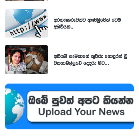
අරගලකරුවන්ට ආණ්ඩුවෙන් වෙබ්
අඩවියක්..
අනියම් සැමියාගේ කුරිරු ගොදුරක් වූ
වනතාවිල්ලුවේ දෙදරු මව...