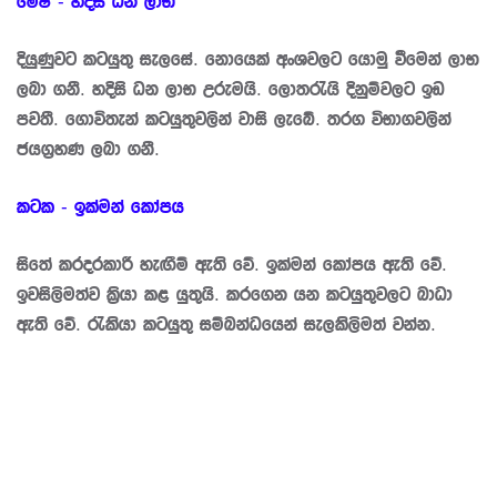
මේෂ - හදිසි ධන ලාභ
දියුණුවට කටයුතු සැලසේ. නොයෙක් අංශවලට යොමු වීමෙන් ලාභ
ලබා ගනී. හදිසි ධන ලාභ උරුමයි. ලොතරැයි දිනුම්වලට ඉඩ
පවතී. ගොවිතැන් කටයුතුවලින් වාසි ලැබේ. තරග විභාගවලින්
ජයග්‍රහණ ලබා ගනී.
කටක - ඉක්මන් කෝපය
සිතේ කරදරකාරී හැඟීම් ඇති වේ. ඉක්මන් කෝපය ඇති වේ.
ඉවසිලිමත්ව ක්‍රියා කළ යුතුයි. කරගෙන යන කටයුතුවලට බාධා
ඇති වේ. රැකියා කටයුතු සම්බන්ධයෙන් සැලකිලිමත් වන්න.