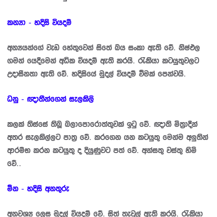
කන්‍යා - හදිසි වියදම්
අන්‍යයන්ගේ වැඩ හේතුවෙන් සිතේ බය සංකා ඇති වේ. නිෂ්ඵල
ගමන් යෙදීමෙන් අධික වියදම් ඇති කරයි. රැකියා කටයුතුවලට
උදාසීනතා ඇති වේ. හදිසියේ මුදල් වියදම් වීමක් පෙන්වයි.
ධනු - ඥාතීන්ගෙන් සැලකිලි
කලක් තිස්සේ තිබූ බලාපොරොත්තුවක් ඉටු වේ. ඥාති මිත්‍රාදීන්
අතර සැලකිල්ලට පාත්‍ර වේ. කරගෙන යන කටයුතු මෙන්ම අලුතින්
ආරම්භ කරන කටයුතු ද දියුණුවට පත් වේ. අන්සතු වස්තු හිමි
වේ..
මීන - හදිසි අනතුරු
අනවශ්‍ය ලෙස මුදල් වියදම් වේ. සිත් තැවුල් ඇති කරයි. රැකියා