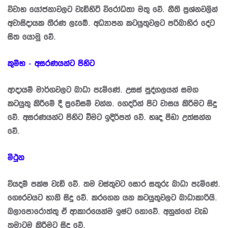
විවාහ යෝජනාවලට වැඩිහිටි විරෝධතා මතු වේ. නීති ප්‍රශ්නවලින්
අවාසිදායක තීරණ ලැබේ. අධ්‍යාපන කටයුතුවලට පරිබාහිර දේට
සිත යොමු වේ.
කුම්භ - අසරණයන්ට පිහිට
ආදායම් මාර්ගවලට බාධා පැමිණේ. උසස් පුද්ගලයන් සමග
කටයුතු කිරීමේ දී ප්‍රවේසම් වන්න. ගෙදරින් පිට වාසය කිරීමට සිදු
වේ. අසරණයන්ට පිහිට වීමට ඉදිරිපත් වේ. හෘද පීඩා උත්සන්න
වේ.
මිථුන
වියදම් පක්ෂ වැඩි වේ. තම වස්තුවට සොර සතුරු බාධා පැමිණේ.
ගෞරවයට හානි සිදු වේ. කරගෙන යන කටයුතුවලට බාධාකාරියි.
බලාපොරොත්තු ඒ ආකාරයෙන්ම ඉෂ්ට නොවේ. අනුන්ගේ වැඩ
තමාටම කිරීමට සිදු වේ.