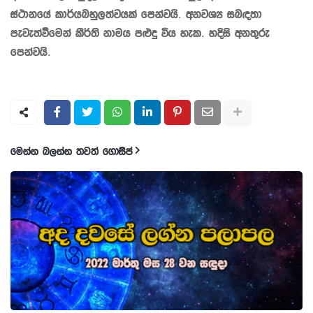
ස්ථානයේ කාර්යබහුලත්වයක් පෙන්වයි. අනවශ්‍ය සබඳතා
පැවැත්වීමෙන් කීර්ති නාමය පළුදු විය හැක. හදිසි අනතුරු
පෙන්වයි.
මෙන්න බලන්න තවත් ගොසිප්