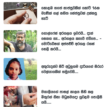
කොළඹ හතේ සාප්පුවකින් කෝටි 16ක
මැණික් ගල් සහිත සේප්පුවක් උස්සපු
හැටි
ගොල්ෆේස් අරගලය ඉවරයි.. දැන්
සෙනග නෑ.. අරගලය කෑවේ ජවිපෙ.. -
මෝටිවේෂන් අප්පච්චි අරගල රහස්
හෙලි කරයි…
අතුරුදන්ව සිටි අටුලුගම දැරියගේ සිරුර
වෙල්යායකින් හමුවෙයි...
මනාලියගේ පාසල් කාලය සිහි කල
මිතුරන් නිසා මධුසමයදා යුවළම පොලිසි
යයි....