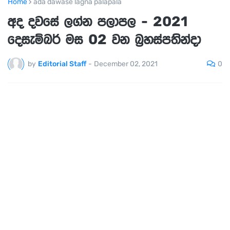
Home
ada dawase lagna palapala
අද දවසේ ලග්න පලාපල - 2021
දෙසැම්බර් මස 02 වන බ්‍රහස්පතින්දා
0
by
Editorial Staff
-
December 02, 2021