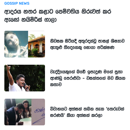
GOSSIP NEWS
ආදරය නතර කළාට පෙම්වතිය නිරුවත් කර
ඇඟේ නයිමිරිස් ගාලා
නිවසක සිටියදී අතුරදන්වූ පාසල් ශිෂ්‍යාව
ඇතුළු තිදෙනෙකු සොයා පරික්ෂණ
වැද්දියෙකුගේ බඩේ ඉපැදුණ මගේ පුතා
ආණ්ඩු පෙරළුවා - වසන්තගේ මව කියන
කතාව
විවාහයට අත්සන් තබන තැන ‘තෙරුවන්
සරණයි’ කියා අත්සන් කරලා