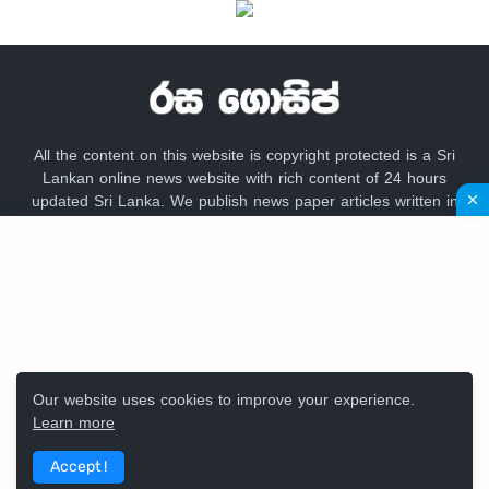
All the content on this website is copyright protected is a Sri
Lankan online news website with rich content of 24 hours
updated Sri Lanka. We publish news paper articles written in
sinhala language like lankadeepa, lakbima,
adaderana,dailynews, newsfirst, lankacnews,divaina, hirunews,
gossip lanka news, hiru gossip, dinamina, sundayleader,
dailymirror,Mawbima,Aruna.
Our website uses cookies to improve your experience.
Learn more
Design by -
Rasa Gossip Team
Accept !
Home
Contact Us