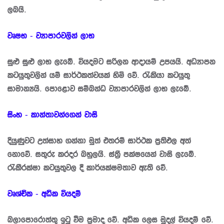
ලබයි.
වෘෂභ - ව්‍යාපාරවලින් ලාභ
සුළු සුළු ලාභ ලැබේ. වියදමට සරිලන ආදායම් උපයයි. අධ්‍යාපන
කටයුතුවලින් යම් සාර්ථකත්වයක් හිමි වේ. රැකියා කටයුතු
සාමාන්‍යයි. පොළොව සම්බන්ධ ව්‍යාපාරවලින් ලාභ ලැබේ.
සිංහ - කාන්තාවන්ගෙන් වාසි
දියුණුවට උත්සාහ ගන්නා මුත් එතරම් සාර්ථක ප්‍රතිඵල අත්
නොවේ. සතුරු කරදර බහුලයි. ස්ත්‍රී පක්ෂයෙන් වාසි ලැබේ.
රැකීරක්ෂා කටයුතුවල දී කාර්යක්ෂමතාව ඇති වේ.
වෘශ්චික - අධික වියදම්
බලාපොරොත්තු ඉටු වීම ප්‍රමාද වේ. අධික ලෙස මුදල් වියදම් වේ.