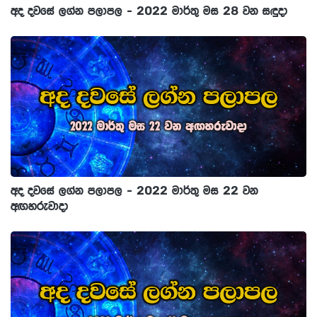
අද දවසේ ලග්න පලාපල - 2022 මාර්තු මස 28 වන සඳුදා
අද දවසේ ලග්න පලාපල - 2022 මාර්තු මස 22 වන
අඟහරුවාදා