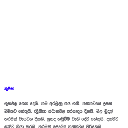
කුම්භ
ශුභඵල ගෙන දෙයි. තම අරමුණු ජය ගනී. තත්ත්වයේ උසස්
වීමකට හේතුයි. රැුකියා ස්ථානවල ප‍්‍රසාදය දිනයි. මිල මුදල්
තරමක් වැයවන දිනකි. සුහද හමුවීම් වැනි දේට හේතුයි. දහමට
ලැදිව කි‍්‍රයා කරයි. තරමක් සෞඛ්‍ය තත්ත්වය පිරිහෙයි.