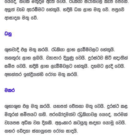
යෙදේ. නවක මිතුදම් ඇති වෙයි. රැකියා ස්ථානවල කැපී පෙනේ.
අලූත් වැඩ ඇරඹීමට හේතුයි. හදිසි ධන ලාභ මතු වේ. පපුවේ
ආසාදන මතු වේ.
ධනු
ශුභවාදී ඵල මතු කරයි. රැකියා ලාභ ලැබීම්වලට හේතුයි.
තනතුරු ලාභ ලබයි. ව්‍යාපාර දියුණු වෙයි. දුරස්ථව සිටි ඥාතීන්
සමීප වෙයි. හදිසි ලාභ ලැබීම්වලට හේතුයි. දහමට ලැදි වෙයි.
අභන්තර ඉන්ද්‍රියන්හි රෝග මතු කරයි.
මකර
ශුභාශුභ ඵල මතු කරයි. යහපත් චේතනා මතු වෙයි. දුරස්ථ කළ
මිතුරන් සමීපයට ගනි. ප‍්‍රබෝදමත්ව රැුකියාවල යෙදේ. තරමක්
වැයපස අධික වන දිනකි. අලංකාර කටයුතු සඳහා යොමු වෙයි.
නහර වේදනා ස්නායුගත රෝග සාදයි.