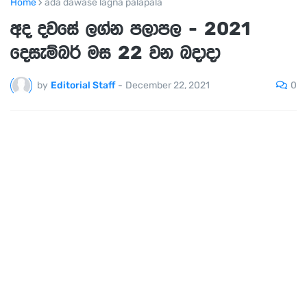
Home
ada dawase lagna palapala
අද දවසේ ලග්න පලාපල - 2021
දෙසැම්බර් මස 22 වන බදාදා
0
by
Editorial Staff
-
December 22, 2021