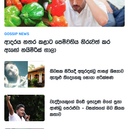
GOSSIP NEWS
ආදරය නතර කළාට පෙම්වතිය නිරුවත් කර
ඇඟේ නයිමිරිස් ගාලා
නිවසක සිටියදී අතුරදන්වූ පාසල් ශිෂ්‍යාව
ඇතුළු තිදෙනෙකු සොයා පරික්ෂණ
වැද්දියෙකුගේ බඩේ ඉපැදුණ මගේ පුතා
ආණ්ඩු පෙරළුවා - වසන්තගේ මව කියන
කතාව