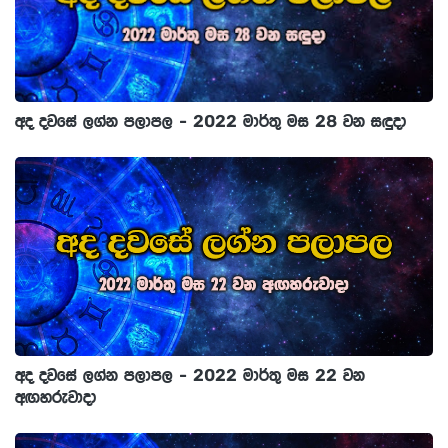
අද දවසේ ලග්න පලාපල - 2022 මාර්තු මස 28 වන සඳුදා
අද දවසේ ලග්න පලාපල - 2022 මාර්තු මස 22 වන
අඟහරුවාදා