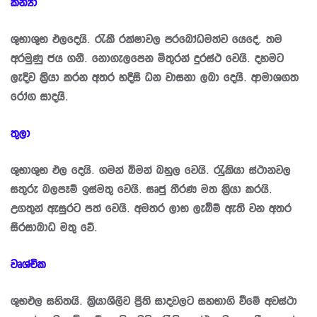
කන්‍යා
ශුභාශුභ ඵලදෙයි. රැකී රක්ෂාවල ප‍්‍රබෝධමත්ව යෙදේ. තම
අරමුණු ජය ගනී. නොගැලපෙන මිතුරන් දුරස්ථ වෙයි. දහමට
ලැදිව කි‍්‍රයා කරන අතර හදිසි ධන වාසනා ලබා දෙයි. ආමාශගත
රෝග සාදයි.
තුලා
ශුභාශුභ ඵල දෙයි. ගමන් බිමන් බහුල වෙයි. රැුකියා ස්ථානවල
සතුරු බලපෑම් ඉස්මතු වෙයි. සෘජු තීරණ මත කි‍්‍රයා කරයි.
උගතුන් ඇසුරට පත් වෙයි. අමතර ලාභ ලැබීම් ඇති වන අතර
සිරසාබාධ මතු වේ.
වෘශ්චික
ශුභඵල සහිතයි. කි‍්‍රයාශීලීව පී‍්‍රති සාදවලට සහභාගි වීමේ අවස්ථා