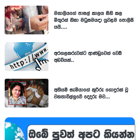
මනාලියගේ පාසල් කාලය සිහි කල
මිතුරන් නිසා මධුසමයදා යුවළම පොලිසි
යයි....
අරගලකරුවන්ට ආණ්ඩුවෙන් වෙබ්
අඩවියක්..
අනියම් සැමියාගේ කුරිරු ගොදුරක් වූ
වනතාවිල්ලුවේ දෙදරු මව...