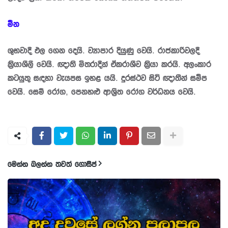
මීන
ශුභවාදී ඵල ගෙන දෙයි. ව්‍යාපාර දියුණු වෙයි. රාජකාරිවලදී
කි‍්‍රයාශීලී වෙයි. ඥාති මිත‍්‍රාදීන් ඒකරාශීව කි‍්‍රයා කරයි. අලංකාර
කටයුතු සඳහා වැයපස ඉහළ යයි. දුරස්ථව සිටි ඥාතීන් සමීප
වෙයි. සෙම් රෝග, පෙනහළු ආශි‍්‍රත රෝග වර්ධනය වෙයි.
මෙන්න බලන්න තවත් ගොසිප්