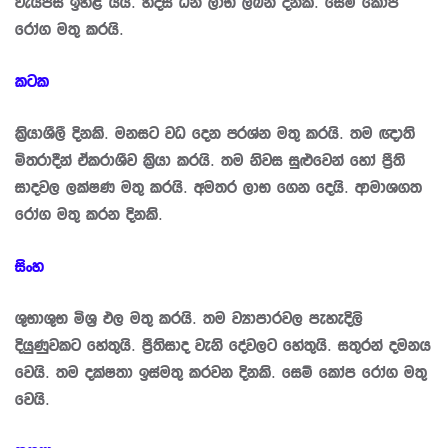
වැයපස ඉහළ යයි. හදිසි ධන ලාභ ලබන දිනකි. සෙම් කෝප
රෝග මතු කරයි.
කටක
කි‍්‍රයාශීලී දිනකි. මනසට වධ දෙන ප‍්‍රශ්න මතු කරයි. තම ඥාති
මිත‍්‍රාදීන් ඒකරාශීව කි‍්‍රයා කරයි. තම නිවස සුළුවෙන් හෝ පී‍්‍රති
සාදවල ලක්ෂණ මතු කරයි. අමතර ලාභ ගෙන දෙයි. ආමාශගත
රෝග මතු කරන දිනකි.
සිංහ
ශුභාශුභ මිශ‍්‍ර ඵල මතු කරයි. තම ව්‍යාපාරවල පැහැදිලි
දියුණුවකට හේතුයි. පී‍්‍රතිසාද වැනි දේවලට හේතුයි. සතුරන් දමනය
වෙයි. තම දක්ෂතා ඉස්මතු කරවන දිනකි. සෙම් කෝප රෝග මතු
වෙයි.