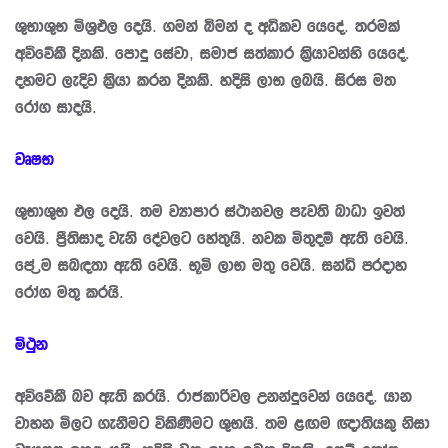
ශුභාශුභ මිශ‍්‍රඵල දෙයි. ගමන් බිමන් ද අධිකව යෙදේ. තරමක්
අවිවේකී දිනකි. පොදු සේවා, සමාජ සත්කාර කි‍්‍රයාවන්හි යෙදේ.
දහමට ලැදිව කි‍්‍රයා කරන දිනකි. හදිසි ලාභ ලබයි. සිරස මත
රෝග සාදයි.
වෘෂභ
ශුභාශුභ ඵල දෙයි. තම ව්‍යාපාර ස්ථානවල පැවති බාධා ඉවත්
වෙයි. පී‍්‍රතිසාද වැනි දේවලට හේතුයි. නවක මිතුදම් ඇති වෙයි.
පේ‍්‍රම සබඳතා ඇති වෙයි. භූමි ලාභ මතු වෙයි. සන්ධි ප‍්‍රදාහ
රෝග මතු කරයි.
මිථුන
අවිවේකී බව ඇති කරයි. රාජකාරිවල උනන්දුවෙන් යෙදේ. යාන
වාහන මිලට ගැනීමට විකිණීමට ශුභයි. තම ළඟම ඥාතියකු නිසා