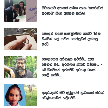
විවාහයට අත්සන් තබන තැන ‘තෙරුවන්
සරණයි’ කියා අත්සන් කරලා
කොළඹ හතේ සාප්පුවකින් කෝටි 16ක
මැණික් ගල් සහිත සේප්පුවක් උස්සපු
හැටි
ගොල්ෆේස් අරගලය ඉවරයි.. දැන්
සෙනග නෑ.. අරගලය කෑවේ ජවිපෙ.. -
මෝටිවේෂන් අප්පච්චි අරගල රහස්
හෙලි කරයි…
අතුරුදන්ව සිටි අටුලුගම දැරියගේ සිරුර
වෙල්යායකින් හමුවෙයි...