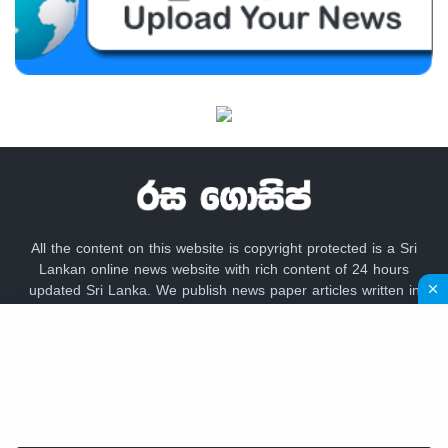
All the content on this website is copyright protected is a Sri
Lankan online news website with rich content of 24 hours
updated Sri Lanka. We publish news paper articles written in
sinhala language like lankadeepa, lakbima,
adaderana,dailynews, newsfirst, lankacnews,divaina, hirunews,
gossip lanka news, hiru gossip, dinamina, sundayleader,
dailymirror,Mawbima,Aruna.