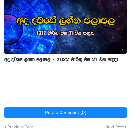
අද දවසේ ලග්න පලාපල - 2022 මාර්තු මස 21 වන සඳුදා
Post a Comment (0)
Previous Post
Next Post