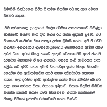
ඩුබායිහි රඳවාගෙන සිටිය දී තමන් සියසින් දුටු දේ ඇය මෙසේ
විස්තර කළාය.
‘මම කුරුණෑගල ප්‍රදේශයේ විදේශ රැකියා ආයතනයකට ගිහිල්ලා
පාස්පෝට් සියල්ල භාර දීලා තමයි රට යන්න සූදානම් වුණේ. මට
මාසයකට සංචාරක වීසා ගහලා දුන්නා ඩුබායි යන්න. අපි ඒ රටට
ගිහිල්ලා ඉන්නකොට ගුවන්තොටුපොළට මහත්තයෙක් ඇවිත් අපිව
අරන් ගියා. අරන් ගියපු තැනට ඇතුළු වෙනකොටම අපේ ජංගම
දුරකථන ඔක්කොම ඒ අය ගන්නවා. පස්සේ පුංචි කාමරයක දාලා
කවුරු හරි අපිව ගන්න අවාම හිනාවෙලා ඉන්න කියලා කියනවා.
ගෙදරින් එන ඇමතුමක්වත් අපට ගන්න අවස්ථාවක් දෙන්නේ
නැහැ. කලාතුරකින් අපිට ඇමතුමක් ගන්න ඕනෑ කිව්වාම ස්පිකර්
දාලා කතා කරන්න ඕනෑ, එයාගේ අඩුපාඩු, එතැන සිද්ධීන් කිසිවක්
කියන්න තහනම් කරලා තමයි තියෙන්නෙ. එතැන කාන්තාවෝ
විශාල පිරිසක් ඉන්නවා රස්සාවකට යන්න බැරුව.