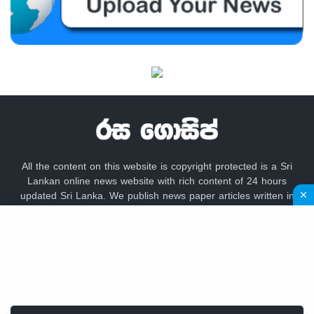
All the content on this website is copyright protected is a Sri
Lankan online news website with rich content of 24 hours
updated Sri Lanka. We publish news paper articles written in
sinhala language like lankadeepa, lakbima,
adaderana,dailynews, newsfirst, lankacnews,divaina, hirunews,
gossip lanka news, hiru gossip, dinamina, sundayleader,
dailymirror,Mawbima,Aruna.