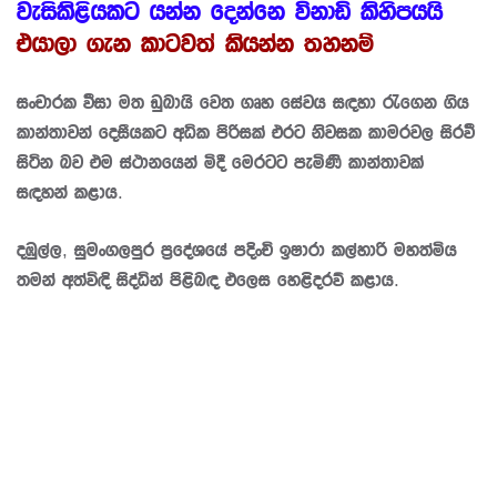
වැසිකිළියකට යන්න දෙන්නෙ විනාඩි කිහිපයයි
එයාලා ගැන කාටවත් කියන්න තහනම්
සංචාරක වීසා මත ඩුබායි වෙත ගෘහ සේවය සඳහා රැගෙන ගිය
කාන්තාවන් දෙසීයකට අධික පිරිසක් එරට නිවසක කාමරවල සිරවී
සිටින බව එම ස්ථානයෙන් මිදී මෙරටට පැමිණි කාන්තාවක්
සඳහන් කළාය.
දඹුල්ල, සුමංගලපුර ප්‍රදේශයේ පදිංචි ඉෂාරා කල්හාරි මහත්මිය
තමන් අත්විඳි සිද්ධින් පිළිබඳ එලෙස හෙළිදරව් කළාය.