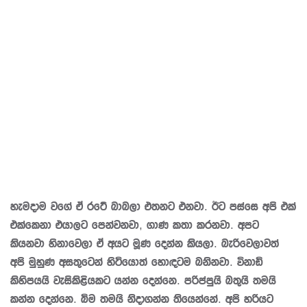
හැමදාම වගේ ඒ රටේ බාබලා එතනට එනවා. ඊට පස්සෙ අපි එක්
එක්කෙනා එයාලට පෙන්වනවා, ගාණ කතා කරනවා. අපට
කියනවා හිනාවෙලා ඒ අයට මූණ දෙන්න කියලා. බැරිවෙලාවත්
අපි මුහුණ අසතුටෙන් හිටියොත් හොඳටම බනිනවා. විනාඩි
කිහිපයයි වැසිකිළියකට යන්න දෙන්නෙ. පරිප්පුයි බතුයි තමයි
කන්න දෙන්නෙ. බිම තමයි නිදාගන්න තියෙන්නේ. අපි හරියට