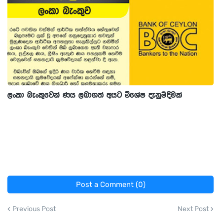
ලංකා බැංකුවෙන් ණය ලබාගත් අයට විශේෂ දැනුම්දීමක්
Post a Comment (0)
Previous Post
Next Post