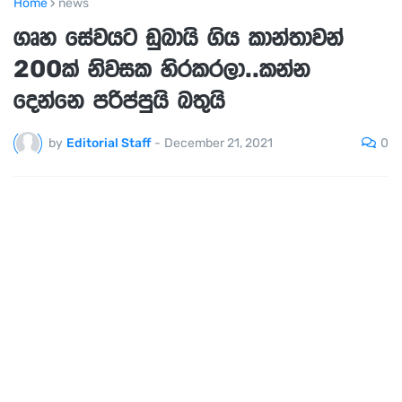
Home
news
ගෘහ සේවයට ඩුබායි ගිය කාන්තාවන්
200ක් නිවසක හිරකරලා..කන්න
දෙන්නෙ පරිප්පුයි බතුයි
0
by
Editorial Staff
-
December 21, 2021