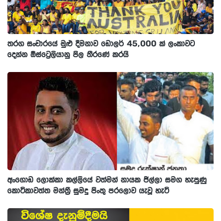
තරග සංචාරයේ මුළු දීමනාව ඩොලර් 45,000 ක් ලංකාවට
දෙන්න ඕස්ට්‍රෙලියානු පිල තීරණේ කරයි
අංගොඩ ලොක්කා කල්ලියේ වත්මන් නායක ජිල්ලා සමග හැපුණු
කොටිකාවත්ත මන්ත්‍රී සුමදු පිංතු පරලොව යැවූ හැටි