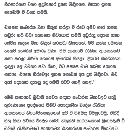
හිරකාරයෝ වගේ පුදුමාකාර දුකක් විඳින්නේ. එතැන ඉන්න
හැමෝම ඒ වගේ තමයි.
මාසෙක සංචාරක වීසා නිකුත් කරලා ඒ රටේ අපිව භාර ගන්න
කවුරු හරි බබා කෙනෙක් හිටියොත් තමයි අවුරුදු දෙකක ගෘහ
සේවය සඳහා වීසා නිකුත් කරනවා කියන්නේ. මට කන්න බොන්න
නැතුව ගොඩක් අමාරු වුණා. මම ලංකාවේ රැකියා ආයතනයට
කතා කරලා කිව්වා ගොඩක් අමාරුයි කියලා. දිගටම බඩගින්නෙ
ඉඳලා ලේ වමනෙ පවා ගියා, ඊට පස්සේ මාව නැවත ගෙන්න
ගත්තා. එතැන හිරවෙලා ඉන්න ගොඩක් අය දුක් විඳිනවා. මම
ඇස් දෙකෙන් දැකපු දේ තමයි රටට හෙළි කළේ.’
මෙම කාන්තාව ඩුබායි සේවය සඳහා සංචාරක වීසාවලට යැවූ
කුරුණෑගල ප්‍රදේශයේ පිහිටි පෞද්ගලික විදේශ රැකියා
ආයතනයේ නියෝජිතයකුගෙන් අපි ඒ පිළිබඳ විමසුවෙමු. එහිදී
ඔහු කියා සිටියේ විදේශ සේවා නියුක්ති කාර්යාංශයේ ලියාපදිංචි වී
ඩුබායි රැකියාවලට කාන්තාවන් බහුතරයක් සංචාරක වීසාවලට