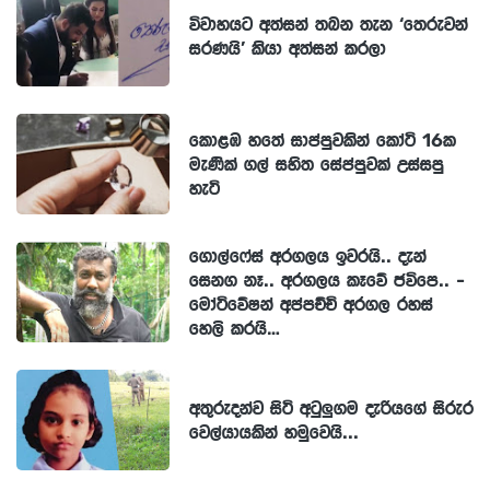
විවාහයට අත්සන් තබන තැන ‘තෙරුවන්
සරණයි’ කියා අත්සන් කරලා
කොළඹ හතේ සාප්පුවකින් කෝටි 16ක
මැණික් ගල් සහිත සේප්පුවක් උස්සපු
හැටි
ගොල්ෆේස් අරගලය ඉවරයි.. දැන්
සෙනග නෑ.. අරගලය කෑවේ ජවිපෙ.. -
මෝටිවේෂන් අප්පච්චි අරගල රහස්
හෙලි කරයි…
අතුරුදන්ව සිටි අටුලුගම දැරියගේ සිරුර
වෙල්යායකින් හමුවෙයි...