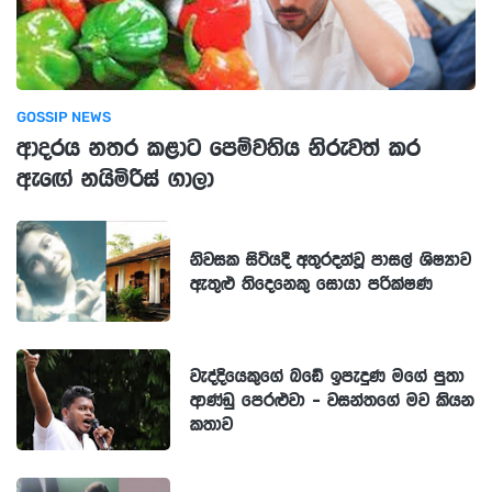
GOSSIP NEWS
ආදරය නතර කළාට පෙම්වතිය නිරුවත් කර
ඇඟේ නයිමිරිස් ගාලා
නිවසක සිටියදී අතුරදන්වූ පාසල් ශිෂ්‍යාව
ඇතුළු තිදෙනෙකු සොයා පරික්ෂණ
වැද්දියෙකුගේ බඩේ ඉපැදුණ මගේ පුතා
ආණ්ඩු පෙරළුවා - වසන්තගේ මව කියන
කතාව