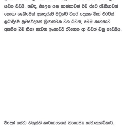
යවන බවයි. තවද, එලෙස යන කාන්තාවන් එම රටේ රැකියාවක්
සොයා ගැනීමෙන් අනතුරුව ඔවුන්ට වසර දෙකක වීසා එරටින්
ලබාදීමේ ක්‍රමවේදයක් ක්‍රියාත්මක වන බවත්, මෙම කාන්තාව
අසනීප වීම නිසා නැවත ලංකාවට රැගෙන ආ බවත් ඔහු පැවසීය.
විදෙස් සේවා නියුක්ති කාර්යාංශයේ නියෝජ්‍ය සාමාන්‍යාධිකාරි,