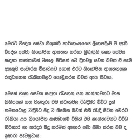
මෙරට විදේශ සේවා නියුක්ති කාර්යාංශයේේ ලියාපදිංචි වී ඇති
විදේශ සේවා නියෝජිත ආයතන හරහා ඩුබායිහි ගෘහ සේවය
සඳහා කාන්තාවන් විශාල පිරිසක් මේ දිනවල යවන බවත් ඒ සෑම
අයකුම සංචාරක වීසාවලට ගොස් එරට නියෝජිත ආයතනයක
රඳවාගෙන රැකියාවලට යොමුකරන බවත් ඇය කීවාය.
මෙසේ ගෘහ සේවය සඳහා රැගෙන යන කාන්තාවන්ට මාස
කිහිපයක් ගත වනතුරු එම ස්ථානවල රැඳීසිට විවිධ දුක්
කම්කටොලු විඳීමට සිදු වී තිබෙන බවත් එහි රැඳී සිටින මෙරට
රැකියා උප නියෝජිත කණ්ඩායම් විසින් එම කාන්තාවන්ට විවිධ
හිරිහැර හා කරදර සිදු කරමින් ආහාර පවා සීමා කරන බව ද
ඉෂාරා පැවසුවාය.