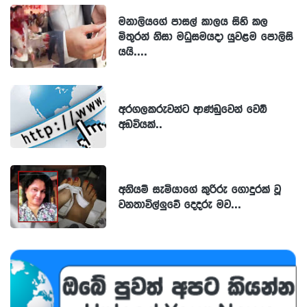
මනාලියගේ පාසල් කාලය සිහි කල
මිතුරන් නිසා මධුසමයදා යුවළම පොලිසි
යයි....
අරගලකරුවන්ට ආණ්ඩුවෙන් වෙබ්
අඩවියක්..
අනියම් සැමියාගේ කුරිරු ගොදුරක් වූ
වනතාවිල්ලුවේ දෙදරු මව...