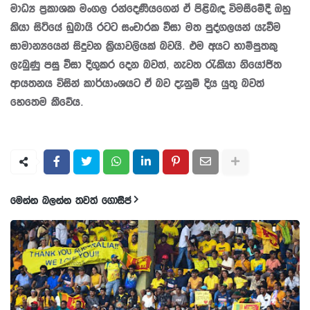
මාධ්‍ය ප්‍රකාශක මංගල රන්දෙණියගෙන් ඒ පිළිබඳ විමසීමේදී ඔහු
කියා සිටියේ ඩුබායි රටට සංචාරක වීසා මත පුද්ගලයන් යැවීම
සාමාන්‍යයෙන් සිදුවන ක්‍රියාවලියක් බවයි. එම අයට හාම්පුතකු
ලැබුණු පසු වීසා දිගුකර දෙන බවත්, නැවත රැකියා නියෝජිත
ආයතනය විසින් කාර්යාංශයට ඒ බව දැනුම් දිය යුතු බවත්
හෙතෙම කීවේය.
මෙන්න බලන්න තවත් ගොසිප්