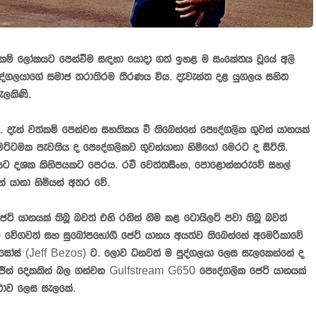
කාරකම් ලෝකයට පෙන්වීම සඳහා යොදා ගත් ඉහළ ම සංකේතය වූයේ අලි
ව පුද්ගලයාගේ සමාජ තරාතිරම තීරණය විය. දැවැන්ත දළ යුගලය සහිත
ලකිණි.
 දැන් වත්කම් පෙන්වන සහතිකය වී තිබෙන්නේ පෞද්ගලික ගුවන් යානයක්
ට්ටමක පැවතිය ද පෞද්ගලිකව ගුවන්යානා හිමියෝ මෙරට ද සිටිති.
මෙයට දශක කිහිපයකට පෙරය. රවී වෙත්තසිංහ, පොළොන්නරුවේ සහල්
න් යානා හිමියන් අතර වේ.
් යානයක් තිබූ බවත් එහි රනින් නිම කළ ටොයිලට් පවා තිබූ බවත්
වේගවත් සහ සුඛෝපභෝගී ජෙට් යානය අයත්ව තිබෙන්නේ අමෙරිකාවේ
ෙසෝස් (Jeff Bezos) ට. ලොව ධනවත් ම පුද්ගලයා ලෙස සැලකෙන්නේ ද
ින් දෙකකින් බල ගන්වන Gulfstream G650 පෞද්ගලික ජෙට් යානයක්
ථාව ලෙස සැලකේ.