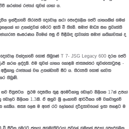
ිච්චි කරන්නේ රජයේ ගුවන් යානා ය.
 උදවිය ඉන්දියාවේ තිරුපති දෙවොල කරා පෞද්ගලික ජෙට් යානයකින් ගමන්
ුහලයක් හා උනන්දුවක් මෙරට ඇති වී තිබේ. සමාජ මාධ්‍ය සහ ප්‍රවෘත්ති
ඡායාරූප සංසරණය වීමෙන් පසු ඒ පිළිබඳ දැවැන්ත සමාජ කතිකාවතක් ද
ති දෙවොල වන්දනාවේ ගොස් තිබුණේ T 7- JSG Legacy 600 දරන ජෙට්
පදිංචි කරන ලද්දකි. එම ගුවන් යානය කොළඹ ජාත්‍යන්තර ගුවන්තොටුපළ -
ප්‍රිකානු රාජ්‍යයක් වන උගන්ඩාවේ සිට ය. තිරුපති ගොස් නැවත
ර තිබුණි.
 චිත්‍රපටය ප්‍රථම දෙසතිය තුළ අමෙරිකානු ඩොලර් බිලියන 17ක් උපයා
ානු ඩොලර් බිලියන 1.3කි. ඒ අනුව ශ්‍රී ලංකාවේ ආර්ථිකය මේ වකවානුවේ
 හැකිය. සත්‍ය ලෙස ම අපේ රට ලෝකයේ දරිද්‍රතාවයෙන් ඉතා පහළට ම
් වී සිටින මෙරට ජනයා අගමැතිවරයා පවුලේ ගමනක් සදහා පෞද්ගලික