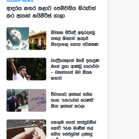
GOSSIP NEWS
ආදරය නතර කළාට පෙම්වතිය නිරුවත්
කර ඇඟේ නයිමිරිස් ගාලා
නිවසක සිටියදී අතුරදන්වූ
පාසල් ශිෂ්‍යාව ඇතුළු
තිදෙනෙකු සොයා පරික්ෂණ
වැද්දියෙකුගේ බඩේ ඉපැදුණ
මගේ පුතා ආණ්ඩු පෙරළුවා
- වසන්තගේ මව කියන
කතාව
විවාහයට අත්සන් තබන
තැන ‘තෙරුවන් සරණයි’
කියා අත්සන් කරලා
කොළඹ හතේ සාප්පුවකින්
කෝටි 16ක මැණික් ගල්
සහිත සේප්පුවක් උස්සපු