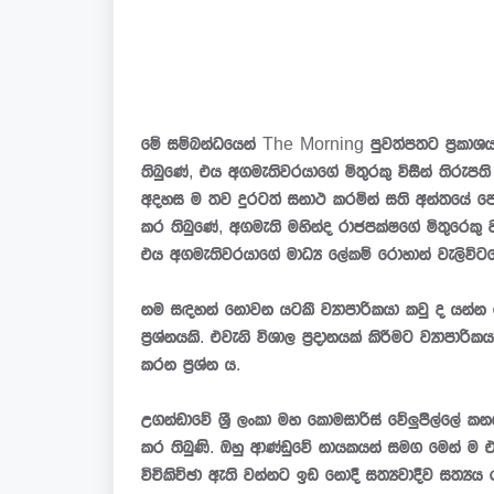
මේ සම්බන්ධයෙන් The Morning පුවත්පතට ප්‍රකාශයක
තිබුණේ, එය අගමැතිවරයාගේ මිතුරකු විසින් තිරුප
අදහස ම තව දුරටත් සනාථ කරමින් සති අන්තයේ පොදුජ
කර තිබුණේ, අගමැති මහින්ද රාජපක්ෂගේ මිතුරෙකු වන
එය අගමැතිවරයාගේ මාධ්‍ය ලේකම් රොහාන් වැලිවිටග
නම සඳහන් නොවන යටකී ව්‍යාපාරිකයා කවු ද යන්න ර
ප්‍රශ්නයකි. එවැනි විශාල ප්‍රදානයක් කිරීමට ව්‍යාප
කරන ප්‍රශ්න ය.
උගන්ඩාවේ ශ්‍රී ලංකා මහ කොමසාරිස් වේලුපිල්ලේ ක
කර තිබුණි. ඔහු ආණ්ඩුවේ නායකයන් සමග මෙන් ම 
විචිකිච්ඡා ඇති වන්නට ඉඩ නොදී සත්‍යවාදීව සත්‍