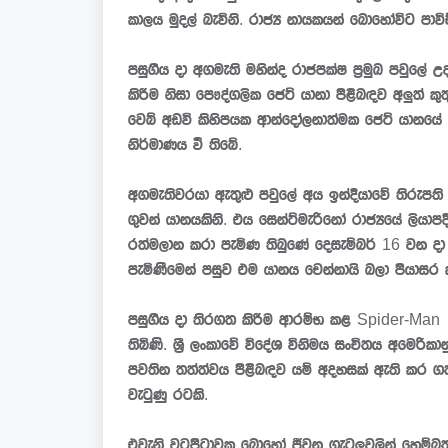
කාලය මුදල් බැවිනි. රාජ්‍ය නායකයන් බොහෝවිට පාව
පසුගිය දා අගමැති මහින්ද රාජපක්ෂ ප්‍රමුඛ පවුලේ
කිරීම නිසා පෞද්ගලික ජෙට් යානා පිළිබඳව අලුත් කුත
වෙබ් අඩවි කිහිපයක ආන්දෝලනාත්මක ජෙට් යානයේ 
නිර්මාණය වී තිබේ.
අගමැතිවරයා ඇතුළු පවුලේ අය ඉන්දියාවේ තිරුප
ගුවන් යානයකිනි. එය සෙන්ට්මැරිනෝ රාජ්‍යයේ ලියා
රත්මලාන කරා පැමිණ තිබුණේ දෙසැම්බර් 16 වන දා අ
පැමිණීමෙන් පසුව එම යානය චෙන්නායි බලා පියාසර ක
පසුගිය දා තිරගත කිරීම ආරම්භ කළ Spider-Man නව
තිබිණි. ශ්‍රී ලංකාවේ විදේශ විනිමය සංචිතය අමෙරික
පවතින තත්ත්වය පිළිබඳව යම් අදහසක් ඇති කර ගත
වැටුණු රටකි.
එවැනි වටපිටාවක බොහෝ ජීවන ගැටලුවලින් හෙම්බත