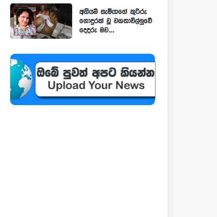
අනියම් සැමියාගේ කුරිරු
ගොදුරක් වූ වනතාවිල්ලුවේ
දෙදරු මව...