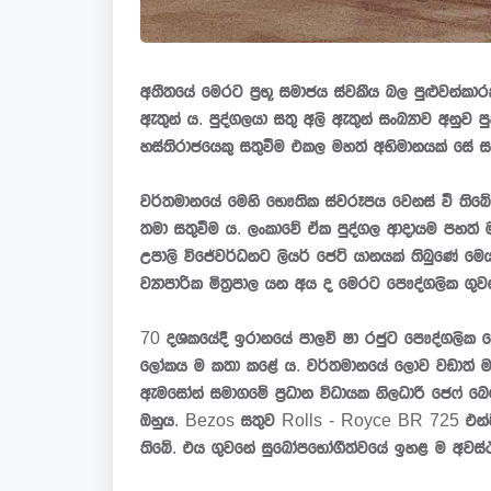
අතීතයේ මෙරට ප්‍රභූ සමාජය ස්වකීය බල පුළුවන්
ඇතුන් ය. පුද්ගලයා සතු අලි ඇතුන් සංඛ්‍යාව අනු
හස්තිරාජයෙකු සතුවීම එකල මහත් අභිමානයක් සේ සැ
වර්තමානයේ මෙහි භෞතික ස්වරූපය වෙනස් වී තිබේ.
තමා සතුවීම ය. ලංකාවේ ඒක පුද්ගල ආදායම පහත් ම
උපාලි විජේවර්ධනට ලියර් ජෙට් යානයක් තිබුණේ 
ව්‍යාපාරික මිත්‍රපාල යන අය ද මෙරට පෞද්ගලික ගුව
70 දශකයේදී ඉරානයේ පාලවි ෂා රජුට පෞද්ගලික ජෙට
ලෝකය ම කතා කළේ ය. වර්තමානයේ ලොව වඩාත් ම 
ඇමසෝන් සමාගමේ ප්‍රධාන විධායක නිලධාරී ජෙෆ් බ
ඔහුය. Bezos සතුව Rolls - Royce BR 725 එන්ජ
තිබේ. එය ගුවනේ සුඛෝපභෝගීත්වයේ ඉහළ ම අවස්