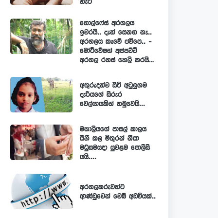
හැටි
ගොල්ෆේස් අරගලය
ඉවරයි.. දැන් සෙනග නෑ..
අරගලය කෑවේ ජවිපෙ.. -
මෝටිවේෂන් අප්පච්චි
අරගල රහස් හෙලි කරයි…
අතුරුදන්ව සිටි අටුලුගම
දැරියගේ සිරුර
වෙල්යායකින් හමුවෙයි...
මනාලියගේ පාසල් කාලය
සිහි කල මිතුරන් නිසා
මධුසමයදා යුවළම පොලිසි
යයි....
අරගලකරුවන්ට
ආණ්ඩුවෙන් වෙබ් අඩවියක්..