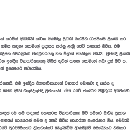
් කරමින් අගමැති කාර්ය මණ්ඩල ප්‍රධානි යෝෂිත රාජපක්ෂ ප්‍රකාශ කර
ති ගමන සඳහා නොමිලේ ප්‍රදානය කරනු ලැබූ ජෙට් යානයක් බවය. එම
න පෙරමුණේ මන්ත්‍රීවරයකු වන මිලාන් ජයතිලක මාධ්‍ය මුවකදී ප්‍රකාශ
 ඉන්දීය ව්‍යාපාරිකයෙකු විසින් ගුවන් යානය නොමිලේ ලබා දුන් බව ය.
ේ ප්‍රකාශයට පටහැනිය.
හසකි. එම ඉන්දීය ව්‍යාපාරිකයාගේ ව්‍යාපාර මොනවා ද යන්න ද
ාරිකයා සමග ඇති ගනුදෙනුවද ප්‍රශ්නයකි. ඒවා රටේ ජනතාව පිළිතුරු අපේක්ෂා
නනාදන් මේ නම සඳහන් නොකරන ව්‍යාපාරිකයා බව සමහර මාධ්‍ය ප්‍රකාශ
එජාපයේ නායකයන් සමග ද පෙනී සිටින ඡායාරූප සංසරණය විය. මෙවැනි
යය රටේ පුරවැසියන්ට දැනගන්නට සැලැස්වීම ආණ්ඩුවේ සෞඛ්‍යයට හිතකර