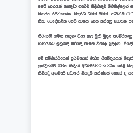
ජෙට් යානයක් යොදවා ගැනීම පිළිබඳව විමසිල්ලෙන්
මහජන සේවකයාය. ඔහුගේ ගමන් බිමන්, හැසිරීම් ර
නිසා පෞද්ගලික ජෙට් යානය ගැන කරුණු සොයන 
තිරුපති ගමන සඳහා වැය කළ මුළු මුදල අමෙරිකානු
හිඟයකට මුහුණදී සිටියදී එවැනි විශාල මුදලක් විය
මේ සම්බන්ධයෙන් ප්‍රථමයෙන් මාධ්‍ය නිවේදනයක් නිකුත
ඉන්දියාවේ ගමන සඳහා අගමැතිවරයා වැය කළේ ඔහු
තිබියදී අගමැති ඩොලර් වියදම් කරන්නේ කෙසේ ද යන