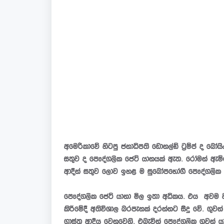
අමෙරිකාවේ හිටපු ජනාධිපති ඩොනල්ඩ් ට්‍රම්ප් ද බෝයිං
සතුව ද පෞද්ගලික ජෙට් යානයක් ඇත. රෝමන් ඇම්බේ‍රාවි
ආදීන් සතුව ලොව ඉහළ ම සුඛෝපභෝගී පෞද්ගලික ජ
පෞද්ගලික ජෙට් යානා මිල ඉතා අධිකය. එය අවම ව
කිරීමේදී අතිවිශාල බරපැනක් දරන්නට සිදු වේ. ගුවන
ගාස්තු ආදිය වෙනුවෙනි. එබැවින් පෞද්ගලික ගුවන් යා