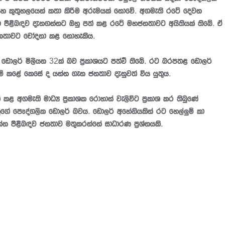
 සහ කුතුහලයෙන් කතා කිරීම අරුමයක් නොවේ. අගමැති රටේ දෙවන
ටා පිළිබඳව දැනගන්නට ඔහු පත් කළ රටේ මහජනතාවට අයිතියක් තිබේ. ඒ
ජනතාවට චෝදනා කළ නොහැකිය.
 ඩොලර් මිලියන 32ක් බව ප්‍රකාශයට පත්වී තිබේ. රට බරපතළ ඩොලර්
දම් කළේ කෙසේ ද යන්න ගැන ජනතාව දැනුවත් විය යුතුය.
් කළ අගමැති මාධ්‍ය ප්‍රකාශක රොහාන් වැලිවිට ප්‍රකාශ කර තිබුණේ
ගේ පෞද්ගලික ඩොලර් බවය. ඩොලර් අහේනියකින් රට හෙල්ලුම් කා
්න පිළිබඳව ජනතාව මතුකරන්නේ සාධාරණ ප්‍රශ්නයකි.