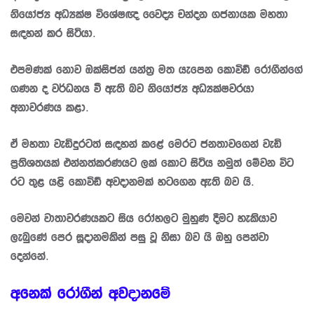
නියෝජ්‍ය අධ්‍යක්ෂ විශේෂඥ වෛද්‍ය චන්දන ගජනායක මහතා
සඳහන් කර සිටියා.
එපමණක් නොව ඔක්සිජන් යන්ත්‍ර මත යැපෙන කොවිඩ් රෝගීන්ගේ
ගණන ද වර්ධනය වී ඇති බව නියෝජ්‍ය අධ්‍යක්ෂවරයා
අනාවරණය කළා.
ඒ මහතා වැඩිදුරටත් සඳහන් කළේ මෙරට ජනතාවගෙන් වැඩි
ප්‍රතිශතයක් එන්නත්කරණයට ලක් කොට සිටිය නමුත් මේවන විට
රට තුළ යළි කොවිඩ් අවදානමක් හටගෙන ඇති බව යි.
මෙවන් වාතාවරණයකට සිය රෝහලට මුහුණ දීමට හැකියාව
ලැබුණේ පෙර සූදානමකින් පසු වූ නිසා බව යි ඔහු පෙන්වා
දෙන්නේ.
අනෙක් රෝගීන් අවදානමේ