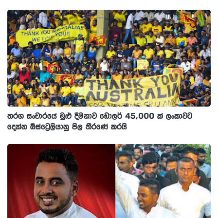
තරග සංචාරයේ මුළු දීමනාව ඩොලර් 45,000 ක් ලංකාවට
දෙන්න ඕස්ට්‍රෙලියානු පිල තීරණේ කරයි