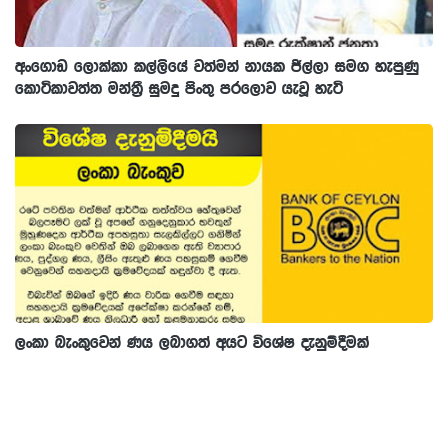
අංගොඩ ලොක්කා කල්ලියේ වත්මන් නායක ජිල්ලා සමග හැපුණු
කොටිකාවත්ත මන්ත්‍රී සුමදු පිංතු පරලොව යැවූ හැටි
ලංකා බැංකුවෙන් ණය ලබාගත් අයට විශේෂ දැනුම්දීමක්