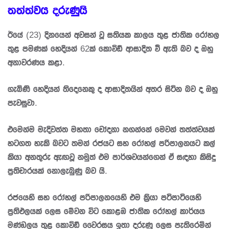
තත්ත්වය දරුණුයි
ඊයේ (23) දිනයෙන් අවසන් වූ සතියක කාලය තුළ ජාතික රෝහල
තුළ පමණක් හෙදියන් 62ක් කොවිඩ් ආසාදිත වී ඇති බව ද ඔහු
අනාවරණය කළා.
ගැබිණි හෙදියන් තිදෙනෙකු ද ආසාදිතයින් අතර සිටින බව ද ඔහු
පැවසුවා.
එමෙන්ම මැදිවත්ත මහතා චෝදනා නගන්නේ මෙවන් තත්ත්වයක්
හටගත හැකි බවට තමන් රජයට සහ රෝහල් පරිපාලනයට කල්
කියා අනතුරු ඇඟවූ නමුත් එම පාර්ශවයන්ගෙන් ඒ සඳහා කිසිදු
ප්‍රතිචාරයක් නොලැබුණු බව යි.
රජයෙහි සහ රෝහල් පරිපාලනයෙහි එම ක්‍රියා පටිපාටියෙහි
ප්‍රතිඵලයක් ලෙස මේවන විට කොළඹ ජාතික රෝහල් කාර්යය
මණ්ඩලය තුළ කොවිඩ් වෛරසය ඉතා දරුණු ලෙස පැතිරෙමින්