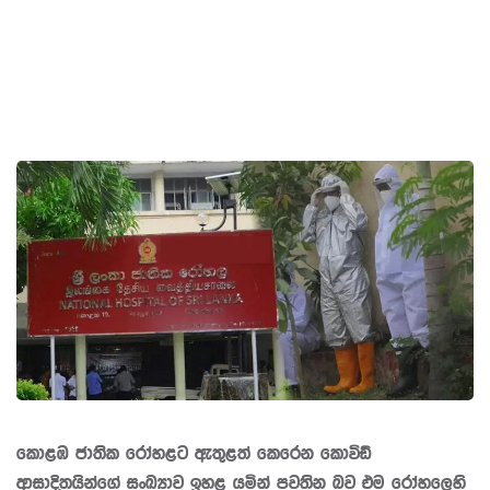
කොළඹ ජාතික රෝහළට ඇතුළත් කෙරෙන කොවිඩ්
ආසාදිතයින්ගේ සංඛ්‍යාව ඉහළ යමින් පවතින බව එම රෝහලෙහි