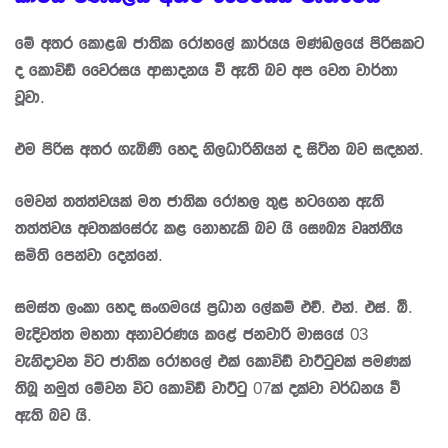
මේ අතර කොළඹ ජාතික රෝහලේ කාර්යය මණ්ඩලයේ පිරිසකට
ද කොවිඩ් වෛරසය ආසාදනය වී ඇති බව අප වෙත වාර්තා
වූවා.
එම පිරිස අතර ගැබිණි හෙද නිලධාරිනියන් ද සිටින බව සඳහන්.
මෙවන් තත්ත්වයක් මත ජාතික රෝහල තුළ හටගෙන ඇති
තත්ත්වය අවතක්සේරු කළ නොහැකි බව යි සෞඛ්‍ය වෘත්තීය
සමිති පෙන්වා දෙන්නේ.
සමස්ත ලංකා හෙද සංගමයේ ප්‍රධාන ලේකම් එච්. එන්. එස්. බී.
මැදිවත්ත මහතා අනාවරණය කළේ ජනවාරි මාසයේ 03
වැනිදාවන විට ජාතික රෝහලේ එක් කොවිඩ් වාට්ටුවක් පමණක්
තිබූ නමුත් මේවන විට කොවිඩ් වාට්ටු 07ක් දක්වා වර්ධනය වී
ඇති බව යි.