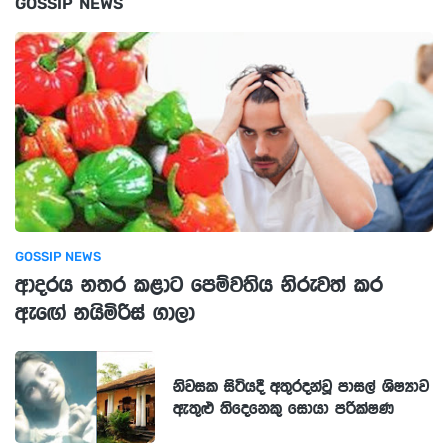
GOSSIP NEWS
GOSSIP NEWS
ආදරය නතර කළාට පෙම්වතිය නිරුවත් කර
ඇඟේ නයිමිරිස් ගාලා
නිවසක සිටියදී අතුරදන්වූ පාසල් ශිෂ්‍යාව
ඇතුළු තිදෙනෙකු සොයා පරික්ෂණ