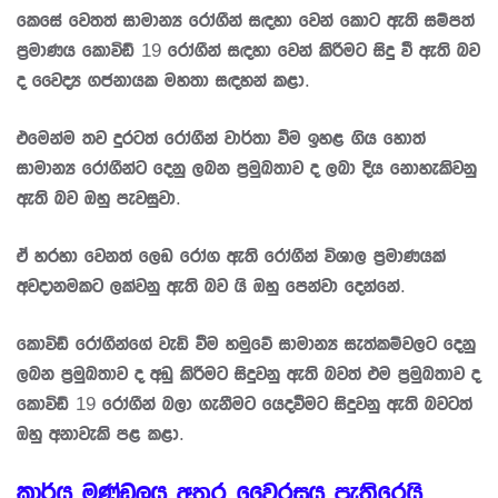
කෙසේ වෙතත් සාමාන්‍ය රෝගීන් සඳහා වෙන් කොට ඇති සම්පත්
ප්‍රමාණය කොවිඩ් 19 රෝගීන් සඳහා වෙන් කිරීමට සිදු වී ඇති බව
ද වෛද්‍ය ගජනායක මහතා සඳහන් කළා.
එමෙන්ම තව දුරටත් රෝගීන් වාර්තා වීම ඉහළ ගිය හොත්
සාමාන්‍ය රෝගීන්ට දෙනු ලබන ප්‍රමුඛතාව ද ලබා දිය නොහැකිවනු
ඇති බව ඔහු පැවසුවා.
ඒ හරහා වෙනත් ලෙඩ රෝග ඇති රෝගීන් විශාල ප්‍රමාණයක්
අවදානමකට ලක්වනු ඇති බව යි ඔහු පෙන්වා දෙන්නේ.
කොවිඩ් රෝගීන්ගේ වැඩි වීම හමුවේ සාමාන්‍ය සැත්කම්වලට දෙනු
ලබන ප්‍රමුඛතාව ද අඩු කිරීමට සිදුවනු ඇති බවත් එම ප්‍රමුඛතාව ද
කොවිඩ් 19 රෝගීන් බලා ගැනීමට යෙදවීමට සිදුවනු ඇති බවටත්
ඔහු අනාවැකි පළ කළා.
කාර්ය මණ්ඩලය අතර වෛරසය පැතිරෙයි