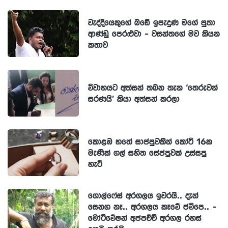
වැද්දියෙකුගේ බඩේ ඉපැදුණ මගේ පුතා
ආණ්ඩු පෙරළුවා - වසන්තගේ මව කියන
කතාව
විවාහයට අත්සන් තබන තැන ‘තෙරුවන්
සරණයි’ කියා අත්සන් කරලා
කොළඹ හතේ සාප්පුවකින් කෝටි 16ක
මැණික් ගල් සහිත සේප්පුවක් උස්සපු
හැටි
ගොල්ෆේස් අරගලය ඉවරයි.. දැන්
සෙනග නෑ.. අරගලය කෑවේ ජවිපෙ.. -
මෝටිවේෂන් අප්පච්චි අරගල රහස්