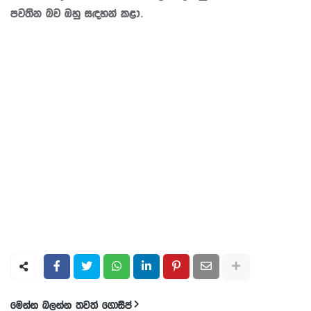
පවතින බව ඔහු සඳහන් කළා.
මෙන්න බලන්න තවත් ගොසිප්