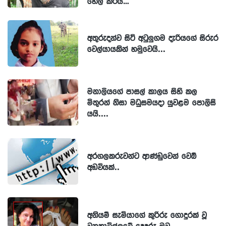
හෙලි කරයි…
අතුරුදන්ව සිටි අටුලුගම දැරියගේ සිරුර
වෙල්යායකින් හමුවෙයි...
මනාලියගේ පාසල් කාලය සිහි කල
මිතුරන් නිසා මධුසමයදා යුවළම පොලිසි
යයි....
අරගලකරුවන්ට ආණ්ඩුවෙන් වෙබ්
අඩවියක්..
අනියම් සැමියාගේ කුරිරු ගොදුරක් වූ
වනතාවිල්ලුවේ දෙදරු මව...