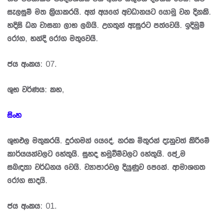
සැලසුම් මත කි‍්‍රයාකරයි. අන් අයගේ අවධානයට යොමු වන දිනකි.
හදිසි ධන වාසනා ලාභ ලබයි. උගතුන් ඇසුරට පත්වෙයි. ඉදිමුම්
රෝග, හන්දි රෝග මතුවෙයි.
ජය අංකය: 07.
ශුභ වර්ණය: කහ,
සිංහ
ශුභඵල මතුකරයි. දුරගමන් යෙදේ. නරක මිතුරන් දැනුවත් කිරීමේ
කාර්යයන්වලට හේතුයි. සුහද හමුවීම්වලට හේතුයි. පේ‍්‍රම
සබඳතා වර්ධනය වෙයි. ව්‍යාපාරවල දියුණුව පෙනේ. ආමාශගත
රෝග සාදයි.
ජය අංකය: 01.