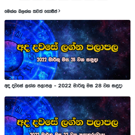
මෙන්න බලන්න තවත් ගොසිප්
අද දවසේ ලග්න පලාපල - 2022 මාර්තු මස 28 වන සඳුදා