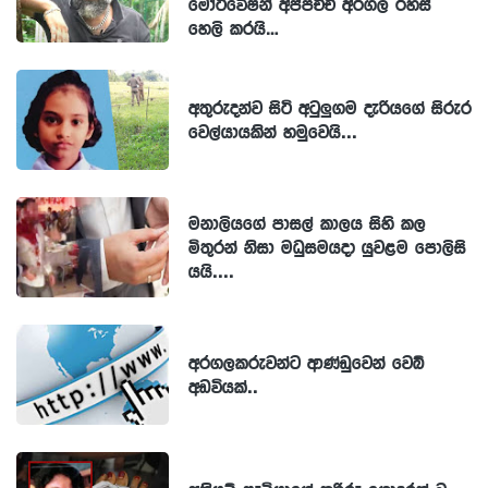
මෝටිවේෂන් අප්පච්චි අරගල රහස්
හෙලි කරයි…
අතුරුදන්ව සිටි අටුලුගම දැරියගේ සිරුර
වෙල්යායකින් හමුවෙයි...
මනාලියගේ පාසල් කාලය සිහි කල
මිතුරන් නිසා මධුසමයදා යුවළම පොලිසි
යයි....
අරගලකරුවන්ට ආණ්ඩුවෙන් වෙබ්
අඩවියක්..