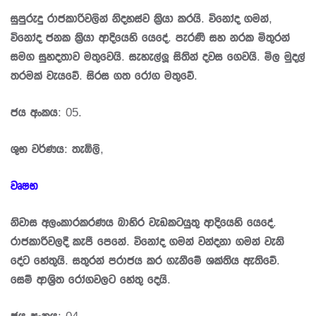
සුපුරුදු රාජකාරිවලින් නිදහස්ව කි‍්‍රයා කරයි. විනෝද ගමන්,
විනෝද ජනක කි‍්‍රයා ආදියෙහි යෙදේ. පැරණි සහ නරක මිතුරන්
සමග සුහදතාව මතුවෙයි. සැහැල්ලූ සිතින් දවස ගෙවයි. මිල මුදල්
තරමක් වැයවේ. සිරස ගත රෝග මතුවේ.
ජය අංකය: 05.
ශුභ වර්ණය: තැඹිලි,
වෘෂභ
නිවාස අලංකාරකරණය බාහිර වැඩකටයුතු ආදියෙහි යෙදේ.
රාජකාරීවලදී කැපී පෙනේ. විනෝද ගමන් වන්දනා ගමන් වැනි
දේට හේතුයි. සතුරන් පරාජය කර ගැනීමේ ශක්තිය ඇතිවේ.
සෙම් ආශ‍්‍රිත රෝගවලට හේතු දෙයි.
ජය අංකය: 04.