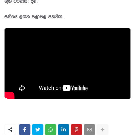
ශුභ වර්ණය: දම්,
සතියේ ලග්න පලාපල පහතින්..