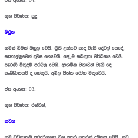
ශුභ වර්ණය: සුදු
මිථුන
ගමන් බිමන් බහුල වෙයි. පී‍්‍රති උත්සව සාද වැනි දේවල් යෙදේ.
සැහැල්ලූවෙන් දවස ගෙවෙයි. පේ‍්‍රම සබඳතා වර්ධනය වෙයි.
පැරණි මිතුදම් ප‍්‍රබල වෙයි. ආගමික වතාවත් වැනි දේ
සංවිධානයට ද හේතුයි. අම්ල පිත්ත රෝග මතුවෙයි.
ජය අංකය: 03.
ශුභ වර්ණය: රන්වන්,
කටක
තම වටිනාකම ප‍්‍රදර්ශනය වන අතර සතුරන් දමනය වෙයි. නව