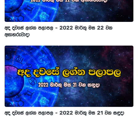
අද දවසේ ලග්න පලාපල - 2022 මාර්තු මස 22 වන
අඟහරුවාදා
අද දවසේ ලග්න පලාපල - 2022 මාර්තු මස 21 වන සඳුදා