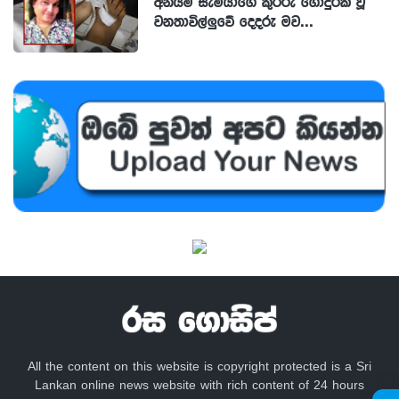
අනියම් සැමියාගේ කුරිරු ගොදුරක් වූ
වනතාවිල්ලුවේ දෙදරු මව...
All the content on this website is copyright protected is a Sri
Lankan online news website with rich content of 24 hours