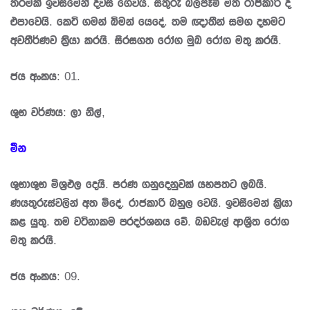
තරමක් ඉවසීමෙන් දවස ගෙවයි. සතුරු බලපෑම් මත රාජකාරි ද
එපාවෙයි. කෙටි ගමන් බිමන් යෙදේ. තම ඥාතීන් සමග දහමට
අවතීර්ණව කි‍්‍රයා කරයි. සිරසගත රෝග මුඛ රෝග මතු කරයි.
ජය අංකය: 01.
ශුභ වර්ණය: ලා නිල්,
මීන
ශුභාශුභ මිශ‍්‍රඵල දෙයි. පරණ ගනුදෙනුවක් යහපතට ලබයි.
ණයතුරුස්වලින් අත මිදේ. රාජකාරි බහුල වෙයි. ඉවසීමෙන් කි‍්‍රයා
කළ යුතු. තම වටිනාකම ප‍්‍රදර්ශනය වේ. බඩවැල් ආශී‍්‍රත රෝග
මතු කරයි.
ජය අංකය: 09.