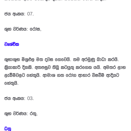
ජය අංකය: 07.
ශුභ වර්ණය: රෝස,
වෘශ්චික
ශුභාශුභ මිශ‍්‍රඵල මත දවස ගෙවෙයි. තම අරමුණු බාධා කරයි.
කි‍්‍රයාකාරී දිනකි. අතපසුව තිබූ කටයුතු කරගෙන යයි. අමතර ලාභ
ලැබීම්වලට හේතුයි. ආමාශ ගත රෝග ආහාර විෂවීම් ආදියට
හේතුයි.
ජය අංකය: 03.
ශුභ වර්ණය: රතු,
ධනු