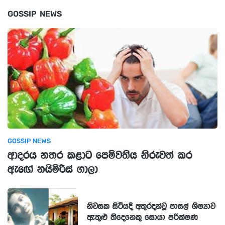
GOSSIP NEWS
GOSSIP NEWS
ආදරය නතර කළාට පෙම්වතිය නිරුවත් කර
ඇඟේ නයිමිරිස් ගාලා
නිවසක සිටියදී අතුරදන්වූ පාසල් ශිෂ්‍යාව
ඇතුළු තිදෙනෙකු සොයා පරික්ෂණ