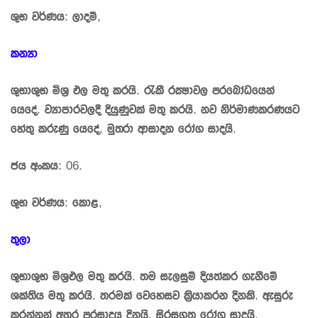
ශුභ වර්ණය: ලාදම්,
කන්‍යා
ශුභාශුභ මිශ‍්‍ර ඵල මතු කරයි. රැකී රක්‍ෂාවල ප‍්‍රබෝධයෙන්
යෙදේ. ව්‍යාපාරවලදී දියුණුවක් මතු කරයි. නව නිර්මාණකරණයට
හේතු කරුණු යෙදේ. මුත‍්‍රා ආසාදන රෝග සාදයි.
ජය අංකය: 06.
ශුභ වර්ණය: කොළ,
තුලා
ශුභාශුභ මිශ‍්‍රඵල මතු කරයි. තම සැලසුම් දියත්කර ගැනීමේ
ශක්තිය මතු කරයි. තරමක් වෙහෙසව කි‍්‍රයාකරන දිනකි. ඇසුරු
කරන්නන් අතර ප‍්‍රසාදය දිනයි. සිරසගත රෝග සාදයි.