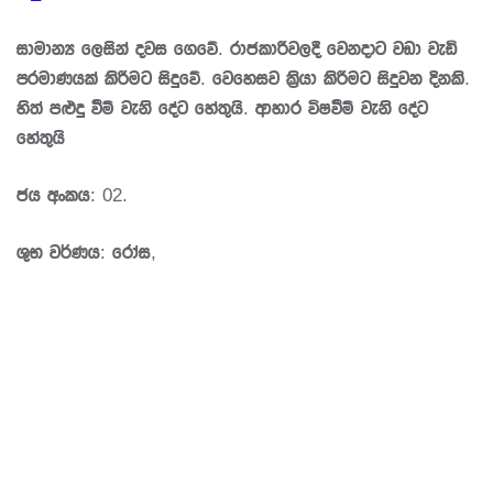
සාමාන්‍ය ලෙසින් දවස ගෙවේ. රාජකාරීවලදී වෙනදාට වඩා වැඩි
ප‍්‍රමාණයක් කිරීමට සිදුවේ. වෙහෙසව කි‍්‍රයා කිරීමට සිදුවන දිනකි.
හිත් පළුදු වීම් වැනි දේට හේතුයි. ආහාර විෂවීම් වැනි දේට
හේතුයි
ජය අංකය: 02.
ශුභ වර්ණය: රෝස,