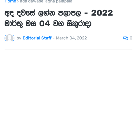
Home
ada dawase lagna palapala
අද දවසේ ලග්න පලාපල - 2022
මාර්තු මස 04 වන සිකුරාදා
0
by
Editorial Staff
-
March 04, 2022