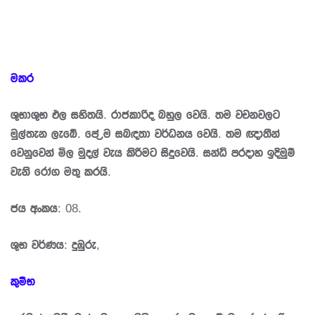
මකර
ශුභාශුභ ඵල සහිතයි. රාජකාරිද බහුල වෙයි. තම වචනවලට
මුල්තැන ලැබේ. පේ‍්‍රම සබඳතා වර්ධනය වෙයි. තම ඥාතීන්
වෙනුවෙන් මිල මුදල් වැය කිරීමට සිදුවෙයි. සන්ධි ප‍්‍රදාහ ඉදිමුම්
වැනි රෝග මතු කරයි.
ජය අංකය: 08.
ශුභ වර්ණය: දුඹුරු,
කුම්භ