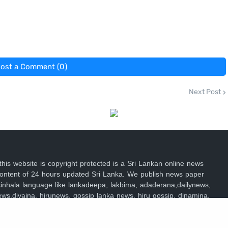
ost a Comment (0)
Next Post
 this website is copyright protected is a Sri Lankan online news
 content of 24 hours updated Sri Lanka. We publish news paper
n sinhala language like lankadeepa, lakbima, adaderana,dailynews,
ews,divaina, hirunews, gossip lanka news, hiru gossip, dinamina,
lymirror,Mawbima,Aruna.