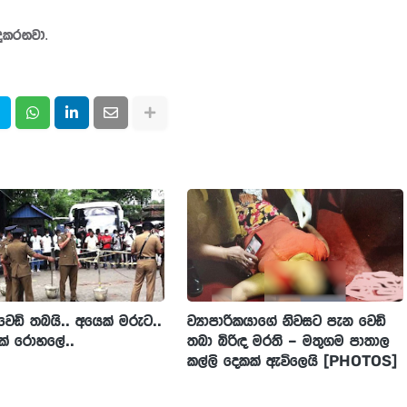
දුකරනවා.
ඩි තබයි.. අයෙක් මරුට..
ව්‍යාපාරිකයාගේ නිවසට පැන වෙඩි
ක් රොහලේ..
තබා බිරිඳ මරති – මතුගම පාතාල
කල්ලි දෙකක් ඇවිලෙයි [PHOTOS]