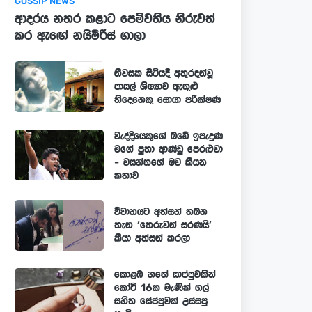
GOSSIP NEWS
ආදරය නතර කළාට පෙම්වතිය නිරුවත්
කර ඇඟේ නයිමිරිස් ගාලා
නිවසක සිටියදී අතුරදන්වූ
පාසල් ශිෂ්‍යාව ඇතුළු
තිදෙනෙකු සොයා පරික්ෂණ
වැද්දියෙකුගේ බඩේ ඉපැදුණ
මගේ පුතා ආණ්ඩු පෙරළුවා
- වසන්තගේ මව කියන
කතාව
විවාහයට අත්සන් තබන
තැන ‘තෙරුවන් සරණයි’
කියා අත්සන් කරලා
කොළඹ හතේ සාප්පුවකින්
කෝටි 16ක මැණික් ගල්
සහිත සේප්පුවක් උස්සපු