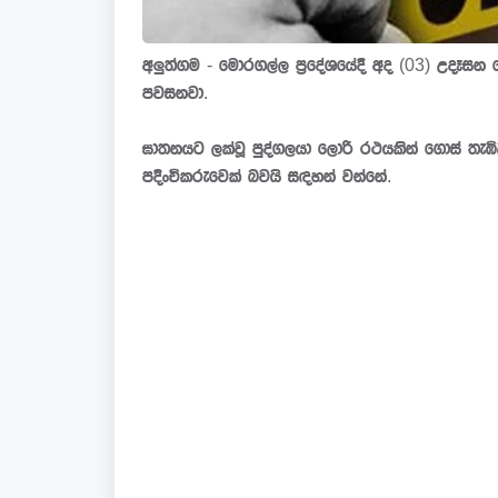
අලුත්ගම - මොරගල්ල ප්‍රදේශයේදී අද (03) උදෑසන ව
පවසනවා.
ඝාතනයට ලක්වූ පුද්ගලයා ලොරි රථයකින් ගොස් තැ
පදිංචිකරුවෙක් බවයි සඳහන් වන්නේ.