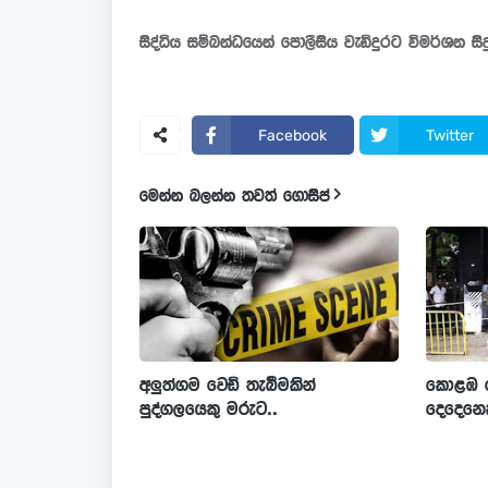
සිද්ධිය සම්බන්ධයෙන් පොලීසිය වැඩිදුරට විමර්ශන සි
Facebook
Twitter
මෙන්න බලන්න තවත් ගොසිප්
අලුත්ගම වෙඩි තැබීමකින්
කොළඹ වෙ
පුද්ගලයෙකු මරුට..
දෙදෙනෙ