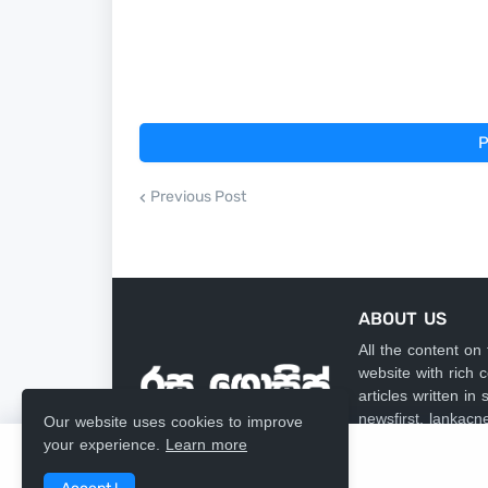
P
Previous Post
ABOUT US
All the content on
website with rich
articles written i
newsfirst, lankacn
Our website uses cookies to improve
sundayleader, dai
your experience.
Learn more