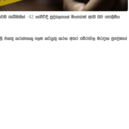
ෙඩි තැබීමකින් 42 හැවිරිදි පුද්ගලයෙක් මියගොස් ඇති බව පොලීසිය
ඹිලි එකතු කරන්නෙකු ලෙස කටයුතු කරන අතර බේරුවල මරදාන ප්‍රදේශයේ