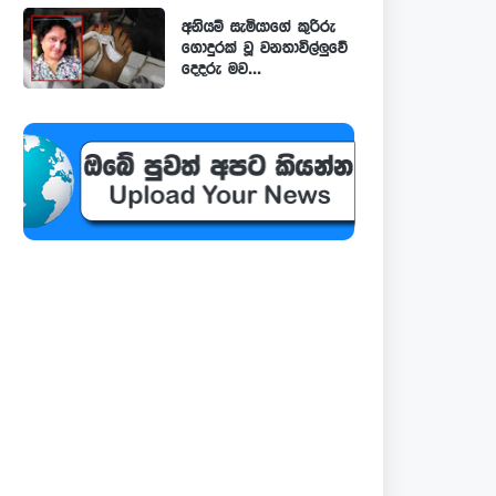
අනියම් සැමියාගේ කුරිරු
ගොදුරක් වූ වනතාවිල්ලුවේ
දෙදරු මව...