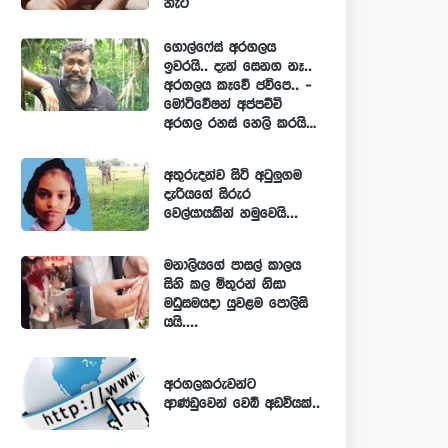
හැටි
ගොල්ෆේස් අරගලය
ඉවරයි.. දැන් සෙනග නෑ..
අරගලය කෑවේ ජවිපෙ.. -
මෝටිවේෂන් අප්පච්චි
අරගල රහස් හෙලි කරයි…
අතුරුදන්ව සිටි අටුලුගම
දැරියගේ සිරුර
වෙල්යායකින් හමුවෙයි...
මනාලියගේ පාසල් කාලය
සිහි කල මිතුරන් නිසා
මධුසමයදා යුවළම පොලිසි
යයි....
අරගලකරුවන්ට
ආණ්ඩුවෙන් වෙබ් අඩවියක්..