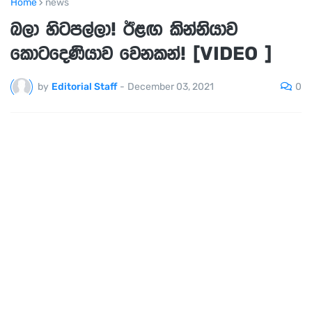
Home
news
බලා හිටපල්ලා! ඊළඟ කින්නියාව
කොටදෙණියාව වෙනකන්! [VIDEO ]
0
by
Editorial Staff
-
December 03, 2021