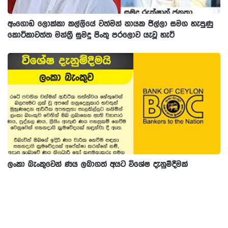
අංගොඩ ලොක්කා කල්ලියේ වත්මන් නායක ජිල්ලා සමග හැපුණු
කොටිකාවත්ත මන්ත්‍රී සුමදු පිංතු පරලොව යැවූ හැටි
ලංකා බැංකුවෙන් ණය ලබාගත් අයට විශේෂ දැනුම්දීමක්