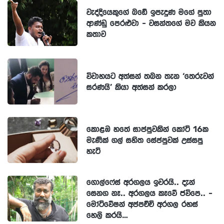
වැද්දියෙකුගේ බඩේ ඉපැදුණ මගේ පුතා
ආණ්ඩු පෙරළුවා - වසන්තගේ මව කියන
කතාව
විවාහයට අත්සන් තබන තැන ‘තෙරුවන්
සරණයි’ කියා අත්සන් කරලා
කොළඹ හතේ සාප්පුවකින් කෝටි 16ක
මැණික් ගල් සහිත සේප්පුවක් උස්සපු
හැටි
ගොල්ෆේස් අරගලය ඉවරයි.. දැන්
සෙනග නෑ.. අරගලය කෑවේ ජවිපෙ.. -
මෝටිවේෂන් අප්පච්චි අරගල රහස්
හෙලි කරයි…