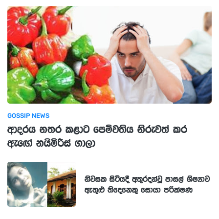
GOSSIP NEWS
ආදරය නතර කළාට පෙම්වතිය නිරුවත් කර
ඇඟේ නයිමිරිස් ගාලා
නිවසක සිටියදී අතුරදන්වූ පාසල් ශිෂ්‍යාව
ඇතුළු තිදෙනෙකු සොයා පරික්ෂණ