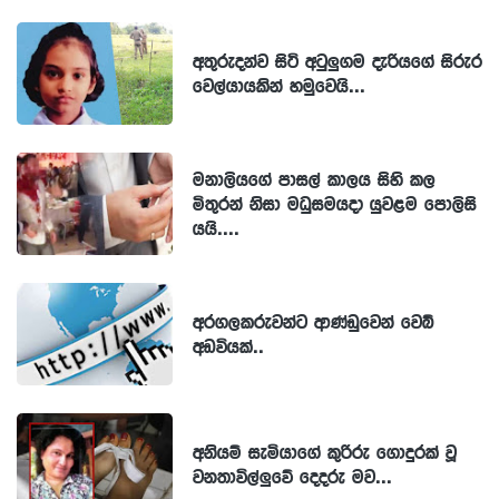
අතුරුදන්ව සිටි අටුලුගම දැරියගේ සිරුර
වෙල්යායකින් හමුවෙයි...
මනාලියගේ පාසල් කාලය සිහි කල
මිතුරන් නිසා මධුසමයදා යුවළම පොලිසි
යයි....
අරගලකරුවන්ට ආණ්ඩුවෙන් වෙබ්
අඩවියක්..
අනියම් සැමියාගේ කුරිරු ගොදුරක් වූ
වනතාවිල්ලුවේ දෙදරු මව...