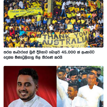
තරග සංචාරයේ මුළු දීමනාව ඩොලර් 45,000 ක් ලංකාවට
දෙන්න ඕස්ට්‍රෙලියානු පිල තීරණේ කරයි