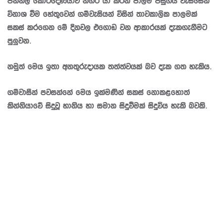
පන්නල කොටදෙණියාව නගර යා කරන පාලම පසුගිය වැස්සෙන්
විනාශ වීම හේතුවෙන් ගම්වැසියන් විසින් තාවකාලික පාලමක්
සකස් කරගෙන මේ දිනවල එගොඩ වන ආකාරයක් දැකගැනීමට
පුලුවන.
නමුත් මෙය ඉතා අනතුරුදායක තත්ත්වයක් බව දැක ගත හැකිය.
ගම්වාසීන් පවසන්නේ මෙය ඉක්මණින් සකස් නොකළහොත්
කින්නියාවේ සිදුවූ හානිය හා සමාන සිදුවීමක් සිදුවිය හැකි බවකි.